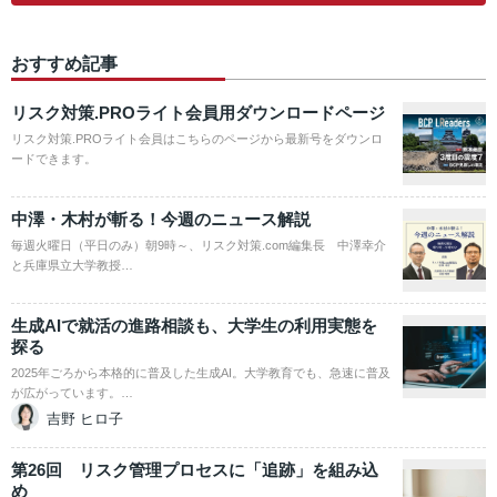
おすすめ記事
リスク対策.PROライト会員用ダウンロードページ
リスク対策.PROライト会員はこちらのページから最新号をダウンロ
ードできます。
中澤・木村が斬る！今週のニュース解説
毎週火曜日（平日のみ）朝9時～、リスク対策.com編集長 中澤幸介
と兵庫県立大学教授…
生成AIで就活の進路相談も、大学生の利用実態を
探る
2025年ごろから本格的に普及した生成AI。大学教育でも、急速に普及
が広がっています。…
吉野 ヒロ子
第26回 リスク管理プロセスに「追跡」を組み込
め