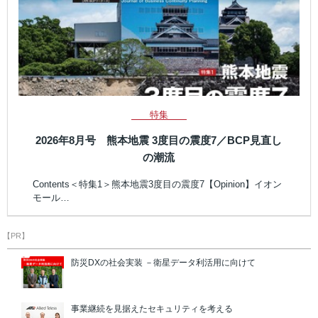
特集
2026年8月号 熊本地震 3度目の震度7／BCP見直し
の潮流
Contents＜特集1＞熊本地震3度目の震度7【Opinion】イオン
モール…
【PR】
防災DXの社会実装 －衛星データ利活用に向けて
事業継続を見据えたセキュリティを考える