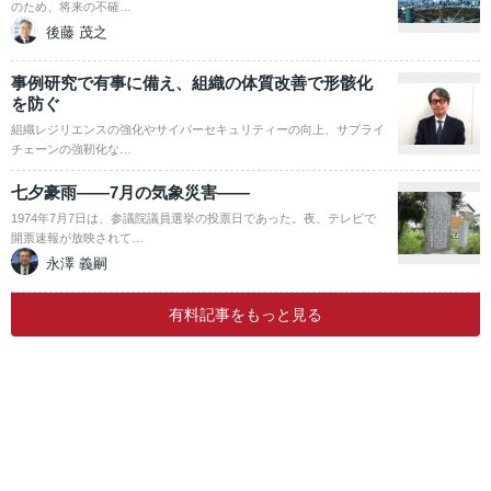
のため、将来の不確…
後藤 茂之
事例研究で有事に備え、組織の体質改善で形骸化
を防ぐ
組織レジリエンスの強化やサイバーセキュリティーの向上、サプライ
チェーンの強靭化な…
七夕豪雨――7月の気象災害――
1974年7月7日は、参議院議員選挙の投票日であった。夜、テレビで
開票速報が放映されて…
永澤 義嗣
有料記事をもっと見る