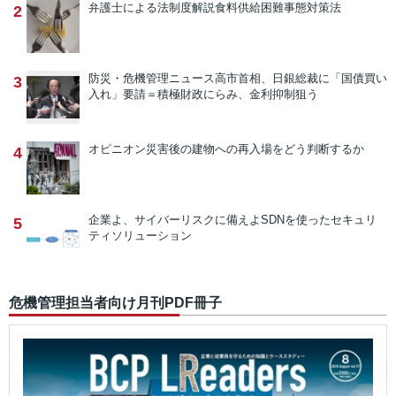
弁護士による法制度解説
食料供給困難事態対策法
2
防災・危機管理ニュース
高市首相、日銀総裁に「国債買い
3
入れ」要請＝積極財政にらみ、金利抑制狙う
オピニオン
災害後の建物への再入場をどう判断するか
4
企業よ、サイバーリスクに備えよ
SDNを使ったセキュリ
5
ティソリューション
危機管理担当者向け月刊PDF冊子