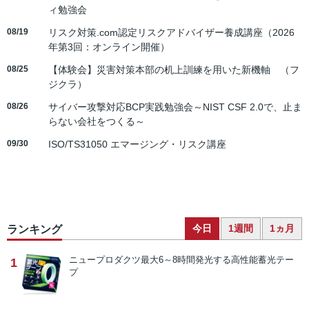
ィ勉強会
08/19
リスク対策.com認定リスクアドバイザー養成講座（2026
年第3回：オンライン開催）
08/25
【体験会】災害対策本部の机上訓練を用いた新機軸 （フ
ジクラ）
08/26
サイバー攻撃対応BCP実践勉強会～NIST CSF 2.0で、止ま
らない会社をつくる～
09/30
ISO/TS31050 エマージング・リスク講座
今日
1週間
1ヵ月
ランキング
ニュープロダクツ
最大6～8時間発光する高性能蓄光テー
1
プ