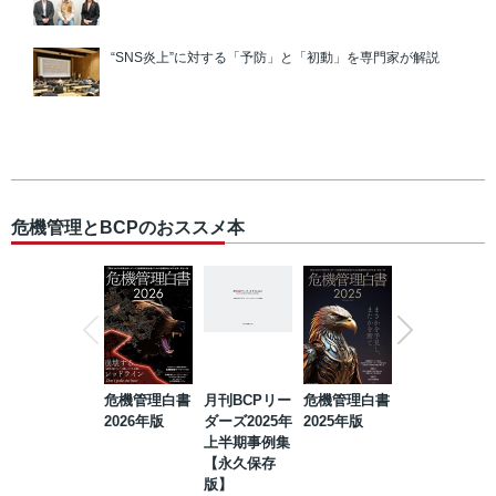
“SNS炎上”に対する「予防」と「初動」を専門家が解説
危機管理とBCPのおススメ本
危機管理白書
月刊BCPリー
危機管理白書
2023年防災・
2026年版
ダーズ2025年
2025年版
BCP・リスク
上半期事例集
マネジメント
【永久保存
事例集【永久
版】
保存版】