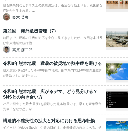
最も効果的なビジネス上の意思決定は、迅速な行動よりも、意図的な
抑制から生まれるこ…
鈴木 英夫
第21回 海外危機管理（7）
前回まで、現地のＴ氏の対応を中心に見てきましたが、今回は本社及
び中東地域の統括機…
高原 彦二郎
令和8年熊本地震 猛暑の被災地で熱中症を避ける
最大震度7を記録した令和8年熊本地震。熊本県内では400超の避難所
が開設され、約9千人…
令和8年熊本地震 広がるデマ、どう見分ける？
SNSとの向き合い方
28日に発生した最大震度7を記録した熊本地震では、早くも豪華寝台
列車「ななつ星」が…
構造的不確実性の拡大と対応における思考転換
イメージ（Adobe Stock）企業の目的は、企業価値の向上にある。そ