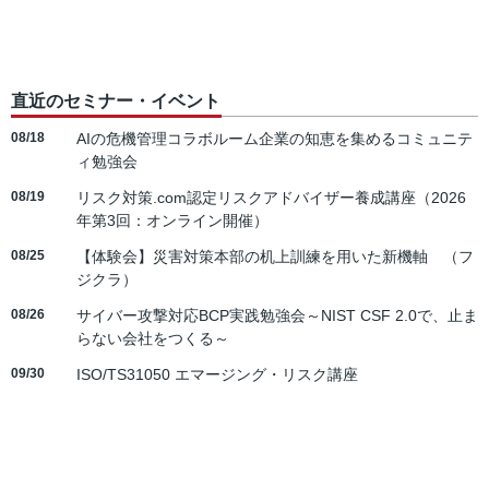
直近のセミナー・イベント
08/18
AIの危機管理コラボルーム企業の知恵を集めるコミュニテ
ィ勉強会
08/19
リスク対策.com認定リスクアドバイザー養成講座（2026
年第3回：オンライン開催）
08/25
【体験会】災害対策本部の机上訓練を用いた新機軸 （フ
ジクラ）
08/26
サイバー攻撃対応BCP実践勉強会～NIST CSF 2.0で、止ま
らない会社をつくる～
09/30
ISO/TS31050 エマージング・リスク講座