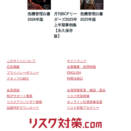
危機管理白書
月刊BCPリー
危機管理白書
2023年防災・
2026年版
ダーズ2025年
2025年版
BCP・リスク
上半期事例集
マネジメント
【永久保存
事例集【永久
版】
保存版】
このサイトについて
サイトマップ
広告掲載
企業概要・採用情報
プライバシーポリシー
ENGLISH
スタッフの紹介
特商法表記
会員登録
会員情報変更・確認・退会
BCPサポート事業
リスク対策研修
リスクアドバイザー資格
オンライン社員研修支援
誌面PDFダウンロード
リスク対策アカデミー