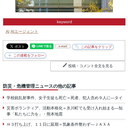
keyword
AI
AIエージェント
e-mail
投稿・コメント全文を見る
防災・危機管理ニュースの他の記事
学校銃乱射事件、女子生徒も死亡＝死者、犯人含め９人に―タイ
災害ボランティア、活動本格化＝氷川町でも受け入れ始まる―知
事「私たちに力を」・熊本地震
Ｈ３打ち上げ、１１日に延期＝気象条件整わず―ＪＡＸＡ