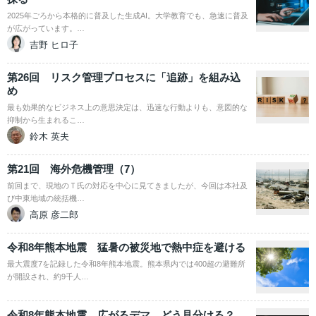
2025年ごろから本格的に普及した生成AI。大学教育でも、急速に普及
が広がっています。…
吉野 ヒロ子
第26回 リスク管理プロセスに「追跡」を組み込
め
最も効果的なビジネス上の意思決定は、迅速な行動よりも、意図的な
抑制から生まれるこ…
鈴木 英夫
第21回 海外危機管理（7）
前回まで、現地のＴ氏の対応を中心に見てきましたが、今回は本社及
び中東地域の統括機…
高原 彦二郎
令和8年熊本地震 猛暑の被災地で熱中症を避ける
最大震度7を記録した令和8年熊本地震。熊本県内では400超の避難所
が開設され、約9千人…
令和8年熊本地震 広がるデマ、どう見分ける？