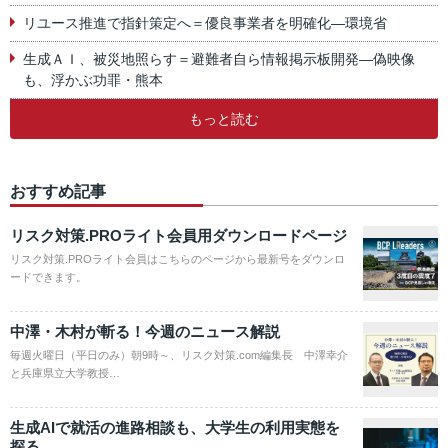
リユース推進で指針策定へ＝優良事業者を明確化―環境省
生成ＡＩ、被災地照らす＝避難者自ら情報掲示板開発―偽映像
も、浮かぶ功罪・熊本
もっと読む
おすすめ記事
リスク対策.PROライト会員用ダウンロードページ
リスク対策.PROライト会員はこちらのページから最新号をダウンロ
ードできます。
中澤・木村が斬る！今週のニュース解説
毎週火曜日（平日のみ）朝9時～、リスク対策.com編集長 中澤幸介
と兵庫県立大学教授…
生成AIで就活の進路相談も、大学生の利用実態を
探る