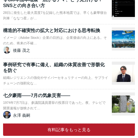
SNSとの向き合い方
28日に発生した最大震度7を記録した熊本地震では、早くも豪華寝台
列車「ななつ星」が…
構造的不確実性の拡大と対応における思考転換
イメージ（Adobe Stock）企業の目的は、企業価値の向上にある。そ
のため、将来の不確…
後藤 茂之
事例研究で有事に備え、組織の体質改善で形骸化
を防ぐ
組織レジリエンスの強化やサイバーセキュリティーの向上、サプライ
チェーンの強靭化な…
七夕豪雨――7月の気象災害――
1974年7月7日は、参議院議員選挙の投票日であった。夜、テレビで
開票速報が放映されて…
永澤 義嗣
有料記事をもっと見る