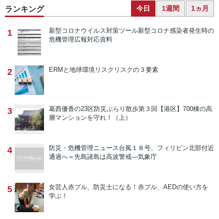
今日
1週間
1ヵ月
ランキング
新型コロナウイルス対策ツール
新型コロナ感染者発生時の
1
危機管理広報対応資料
ERMと地球環境リスク
リスクの３要素
2
葛西優香の23区防災ぶらり散歩
第３回【港区】700棟の高
3
層マンションを守れ！（上）
防災・危機管理ニュース
台風１８号、フィリピン北部付近
4
通過へ＝先島諸島は高波警戒―気象庁
女芸人赤プル、防災士になる！
赤プル、AEDの使い方を
5
学ぶ！