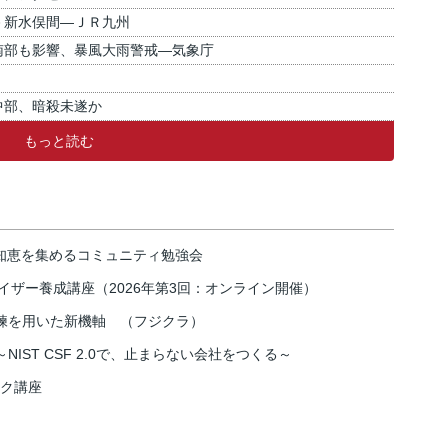
－新水俣間―ＪＲ九州
南部も影響、暴風大雨警戒―気象庁
中部、暗殺未遂か
もっと読む
の知恵を集めるコミュニティ勉強会
イザー養成講座（2026年第3回：オンライン開催）
練を用いた新機軸 （フジクラ）
IST CSF 2.0で、止まらない会社をつくる～
スク講座