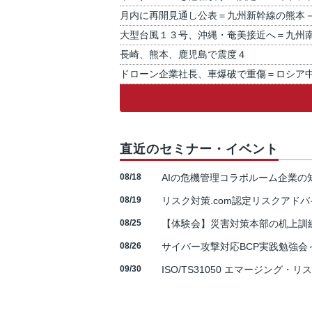
月内に再開見通し公表＝九州新幹線の熊本
大型台風１３号、沖縄・奄美接近へ＝九州
長崎、熊本、鹿児島で震度４
ドローン企業社長、車爆破で重傷＝ロシア
直近のセミナー・イベント
08/18
AIの危機管理コラボルーム企業
08/19
リスク対策.com認定リスクアドバ
08/25
【体験会】災害対策本部の机上訓
08/26
サイバー攻撃対応BCP実践勉強会～N
09/30
ISO/TS31050 エマージング・リ