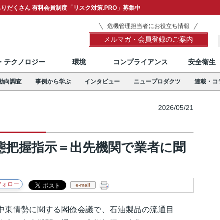
りだくさん 有料会員制度「リスク対策.PRO」募集中
危機管理担当者にお役立ち情報
メルマガ・会員登録のご案内
T・テクノロジー
環境
コンプライアンス
安全衛生
動向調査
事例から学ぶ
インタビュー
ニュープロダクツ
連載・コ
2026/05/21
態把握指示＝出先機関で業者に聞
e-mail
東情勢に関する閣僚会議で、石油製品の流通目