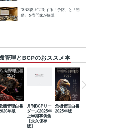
“SNS炎上”に対する「予防」と「初
動」を専門家が解説
機管理とBCPのおススメ本
危機管理白書
月刊BCPリー
危機管理白書
2023年防災・
危機管理白書
2026年版
ダーズ2025年
2025年版
BCP・リスク
2024年版
上半期事例集
マネジメント
【永久保存
事例集【永久
版】
保存版】