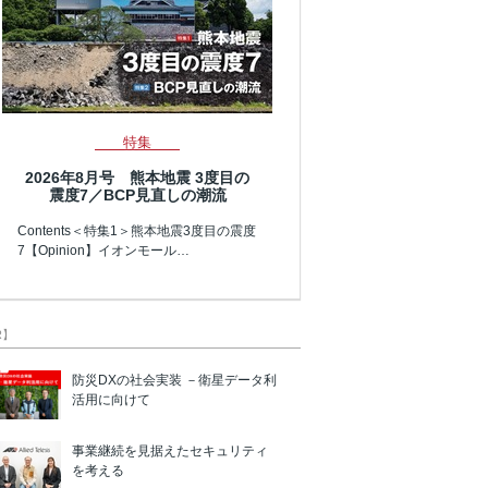
特集
2026年8月号 熊本地震 3度目の
震度7／BCP見直しの潮流
Contents＜特集1＞熊本地震3度目の震度
7【Opinion】イオンモール…
R】
防災DXの社会実装 －衛星データ利
活用に向けて
事業継続を見据えたセキュリティ
を考える