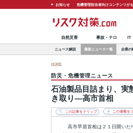
お知らせ
危機管理担当者向けコンテンツがも
自然災害
事故・テロ
I
ニュース解説
最新ニュース一覧
企業の
HOME
防災・危機管理ニュース
石油製品目詰まり、実
き取り―高市首相
高市早苗首相は２１日開いた中