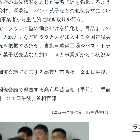
政府の出先機関を通じた実態把握を強化するよう
資材、潤滑油、パン・菓子などの包装資材につい
模事業者から重点的に聞き取りを行う。
「プッシュ型の働き掛けを強化し、目詰まりの
一人親方」など約５９万人が加入する全国建設労
況を把握するほか、自動車整備工場やバス・トラ
・菓子販売店など約１．４万事業所からも状況を
閣僚会議で発言する高市早苗首相＝２１日午後、
閣僚会議で発言する高市早苗首相（手前）。手前
相＝２１日午後、首相官邸
（ニュース提供元：時事通信社）
ラ