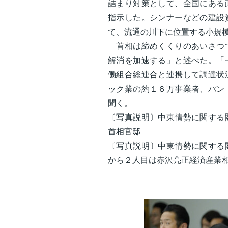
詰まり対策として、全国にある
指示した。シンナーなどの建設
て、流通の川下に位置する小規
首相は締めくくりのあいさつで
解消を加速する」と述べた。「
働組合総連合と連携して調達状
ック業の約１６万事業者、パン
聞く。
〔写真説明〕中東情勢に関する
首相官邸
〔写真説明〕中東情勢に関する
から２人目は赤沢亮正経済産業