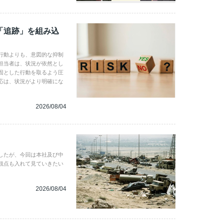
「追跡」を組み込
行動よりも、意図的な抑制
担当者は、状況が依然とし
固とした行動を取るよう圧
応は、状況がより明確にな
2026/08/04
したが、今回は本社及び中
観点も入れて見ていきたい
2026/08/04