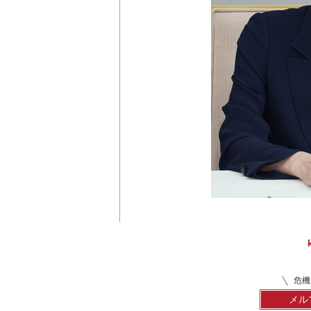
危機
メル