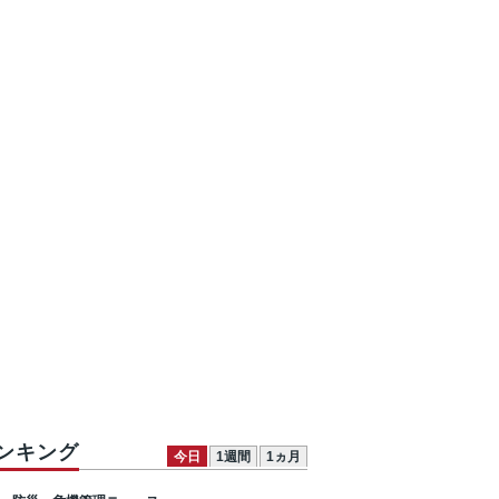
ンキング
今日
1週間
1ヵ月