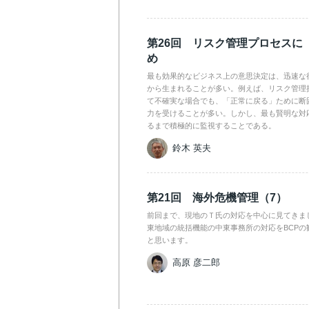
第26回 リスク管理プロセスに
め
最も効果的なビジネス上の意思決定は、迅速な
から生まれることが多い。例えば、リスク管理
て不確実な場合でも、「正常に戻る」ために断
力を受けることが多い。しかし、最も賢明な対
るまで積極的に監視することである。
鈴木 英夫
第21回 海外危機管理（7）
前回まで、現地のＴ氏の対応を中心に見てきま
東地域の統括機能の中東事務所の対応をBCPの
と思います。
高原 彦二郎