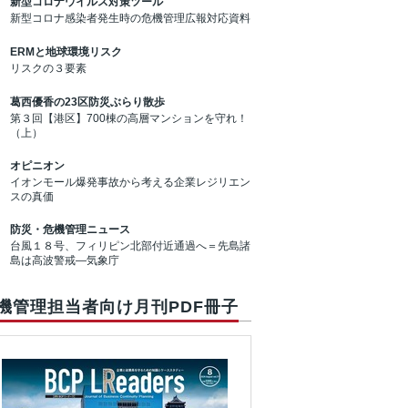
新型コロナウイルス対策ツール
新型コロナ感染者発生時の危機管理広報対応資料
ERMと地球環境リスク
リスクの３要素
葛西優香の23区防災ぶらり散歩
第３回【港区】700棟の高層マンションを守れ！
（上）
オピニオン
イオンモール爆発事故から考える企業レジリエン
スの真価
防災・危機管理ニュース
台風１８号、フィリピン北部付近通過へ＝先島諸
島は高波警戒―気象庁
機管理担当者向け月刊PDF冊子