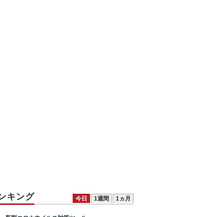
ンキング
今日
1週間
1ヵ月