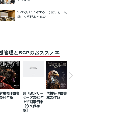
“SNS炎上”に対する「予防」と「初
動」を専門家が解説
機管理とBCPのおススメ本
危機管理白書
月刊BCPリー
危機管理白書
2023年防災・
危機管理白書
2026年版
ダーズ2025年
2025年版
BCP・リスク
2024年版
上半期事例集
マネジメント
【永久保存
事例集【永久
版】
保存版】