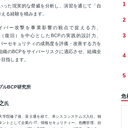
1
いった現実的な脅威を分析し、演習を通じて「自
考える経験を積みます。
2
イバー攻撃を事業影響の観点で捉える力、
3
over（復旧）を中心としたBCPの実践的設計力、
イバーセキュリティの成熟度を評価・改善する力を
組織のBCPをサイバーリスクに適応させ、組織全
4
を目指します。
5
プルBCP研究所
危
之
氏
大学院修了後、富士通を経て、米シスコシステムズ入社。独
タントとして企業の IT、情報セキュリティー、危機管理、自