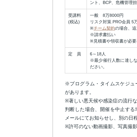
ント、BCP、危機管理
受講料
一般 8万8000円
(税込)
リスク対策.PRO会員 5万
※
チーム契約
の場合、追
※請求書払い
※見積書や領収書が必要
定 員
6～18人
※最少催行人数に達し
ださい。
※プログラム・タイムスケジュ
があります。
※著しい悪天候や感染症の流行
判断した場合、開催を中止する
メールにてお知らせし、別の日
※許可のない動画撮影、写真撮