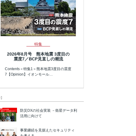
特集
2026年8月号 熊本地震 3度目の
震度7／BCP見直しの潮流
Contents＜特集1＞熊本地震3度目の震度
7【Opinion】イオンモール…
R】
防災DXの社会実装 －衛星データ利
活用に向けて
事業継続を見据えたセキュリティ
を考える