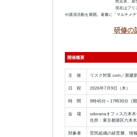
然災害、新
現在はプリ
や講演活動を展開。著書に「マルチメデ
研修の
開催概要
主 催
リスク対策.com／新建
日 程
2026年7月9日（木）
時 間
9時45分～17時30分（
会 場
odoranaオフィス六本
住所：東京都港区六本木２
対象者
官民組織の経営層、情