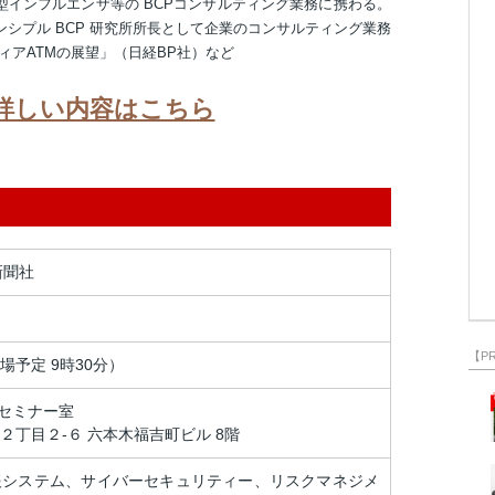
型インフルエンザ等の BCPコンサルティング業務に携わる。
ンシプル BCP 研究所所長として企業のコンサルティング業務
ィアATMの展望」（日経BP社）など
詳しい内容はこちら
新聞社
【P
開場予定 9時30分）
木セミナー室
丁目２-６ 六本木福吉町ビル 8階
報システム、サイバーセキュリティー、リスクマネジメ