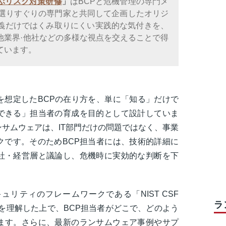
ぶリスク対策研修
」
はBCPと危機管理の専門メ
が選りすぐりの専門家と共同して企画したオリジ
義だけではくみ取りにくい実践的な気付きを、
他業界·他社などの多様な視点を交えることで得
ています。
を想定したBCPの在り方を、単に「知る」だけで
できる」担当者の育成を目的として設計していま
サムウェアは、IT部門だけの問題ではなく、事業
クです。そのためBCP担当者には、技術的詳細に
社・経営層と議論し、危機時に実効的な判断を下
リティのフレームワークである「NIST CSF
ラ
方を理解した上で、BCP担当者がどこで、どのよう
ます。さらに、最新のランサムウェア事例やサプ