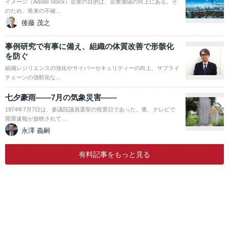
イメージ（Adobe Stock）企業の目的は、企業価値の向上にある。そ
のため、将来の不確…
後藤 茂之
事例研究で有事に備え、組織の体質改善で形骸化
を防ぐ
組織レジリエンスの強化やサイバーセキュリティーの向上、サプライ
チェーンの強靭化な…
七夕豪雨――7月の気象災害――
1974年7月7日は、参議院議員選挙の投票日であった。夜、テレビで
開票速報が放映されて…
永澤 義嗣
有料記事をもっと見る