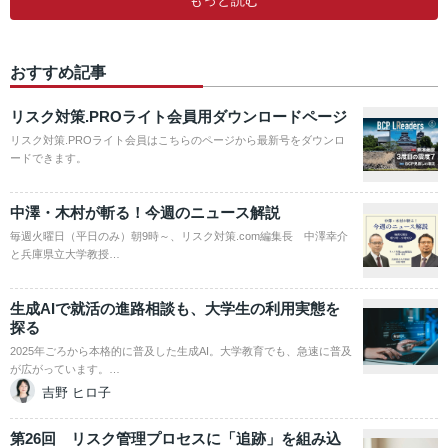
もっと読む
おすすめ記事
リスク対策.PROライト会員用ダウンロードページ
リスク対策.PROライト会員はこちらのページから最新号をダウンロ
ードできます。
中澤・木村が斬る！今週のニュース解説
毎週火曜日（平日のみ）朝9時～、リスク対策.com編集長 中澤幸介
と兵庫県立大学教授…
生成AIで就活の進路相談も、大学生の利用実態を
探る
2025年ごろから本格的に普及した生成AI。大学教育でも、急速に普及
が広がっています。…
吉野 ヒロ子
第26回 リスク管理プロセスに「追跡」を組み込