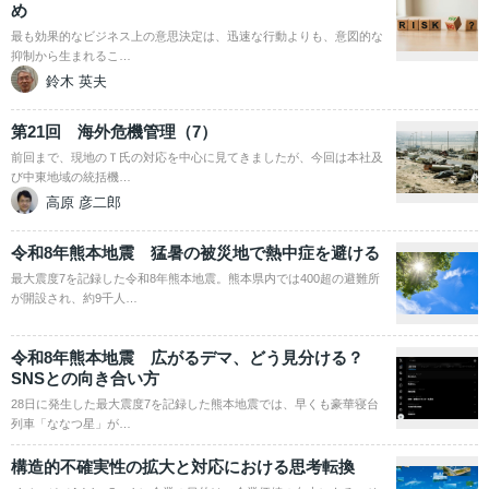
め
最も効果的なビジネス上の意思決定は、迅速な行動よりも、意図的な
抑制から生まれるこ…
鈴木 英夫
第21回 海外危機管理（7）
前回まで、現地のＴ氏の対応を中心に見てきましたが、今回は本社及
び中東地域の統括機…
高原 彦二郎
令和8年熊本地震 猛暑の被災地で熱中症を避ける
最大震度7を記録した令和8年熊本地震。熊本県内では400超の避難所
が開設され、約9千人…
令和8年熊本地震 広がるデマ、どう見分ける？
SNSとの向き合い方
28日に発生した最大震度7を記録した熊本地震では、早くも豪華寝台
列車「ななつ星」が…
構造的不確実性の拡大と対応における思考転換