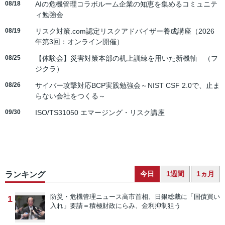
08/18
AIの危機管理コラボルーム企業の知恵を集めるコミュニテ
ィ勉強会
08/19
リスク対策.com認定リスクアドバイザー養成講座（2026
年第3回：オンライン開催）
08/25
【体験会】災害対策本部の机上訓練を用いた新機軸 （フ
ジクラ）
08/26
サイバー攻撃対応BCP実践勉強会～NIST CSF 2.0で、止ま
らない会社をつくる～
09/30
ISO/TS31050 エマージング・リスク講座
今日
1週間
1ヵ月
ランキング
防災・危機管理ニュース
高市首相、日銀総裁に「国債買い
1
入れ」要請＝積極財政にらみ、金利抑制狙う