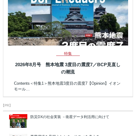
特集
2026年8月号 熊本地震 3度目の震度7／BCP見直し
の潮流
Contents＜特集1＞熊本地震3度目の震度7【Opinion】イオン
モール…
【PR】
防災DXの社会実装 －衛星データ利活用に向けて