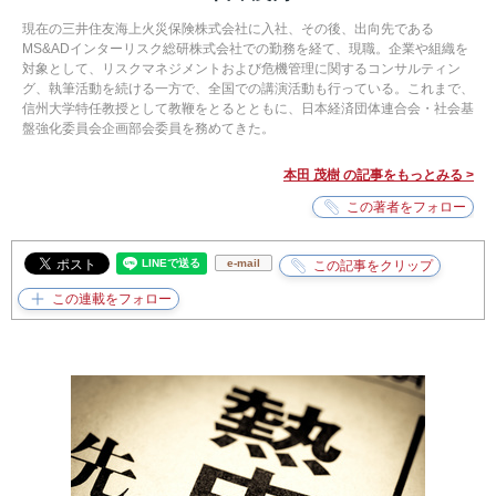
現在の三井住友海上火災保険株式会社に入社、その後、出向先である
MS&ADインターリスク総研株式会社での勤務を経て、現職。企業や組織を
対象として、リスクマネジメントおよび危機管理に関するコンサルティン
グ、執筆活動を続ける一方で、全国での講演活動も行っている。これまで、
信州大学特任教授として教鞭をとるとともに、日本経済団体連合会・社会基
盤強化委員会企画部会委員を務めてきた。
本田 茂樹 の記事をもっとみる >
e-mail