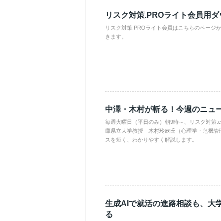
リスク対策.PROライト会員用
リスク対策.PROライト会員はこちらのページ
きます。
中澤・木村が斬る！今週のニュ
毎週火曜日（平日のみ）朝9時～、リスク対策.
庫県立大学教授 木村玲欧氏（心理学・危機管
スを短く、わかりやすく解説します。
生成AIで就活の進路相談も、大
る