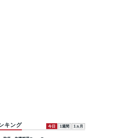
ンキング
今日
1週間
1ヵ月