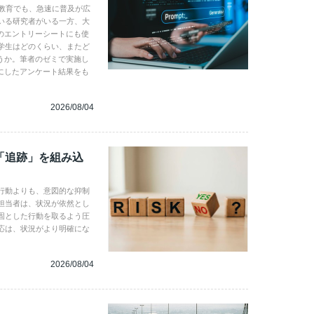
学教育でも、急速に普及が広
いる研究者がいる一方、大
のエントリーシートにも使
学生はどのくらい、またど
うか。筆者のゼミで実施し
にしたアンケート結果をも
2026/08/04
「追跡」を組み込
行動よりも、意図的な抑制
担当者は、状況が依然とし
固とした行動を取るよう圧
応は、状況がより明確にな
2026/08/04