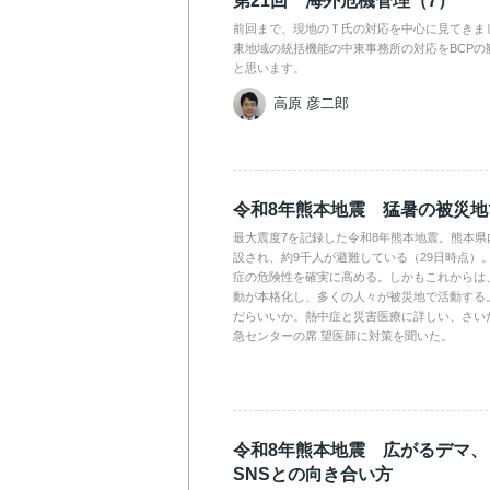
第21回 海外危機管理（7）
前回まで、現地のＴ氏の対応を中心に見てきま
東地域の統括機能の中東事務所の対応をBCPの
と思います。
高原 彦二郎
令和8年熊本地震 猛暑の被災
最大震度7を記録した令和8年熊本地震。熊本県
設され、約9千人が避難している（29日時点）
症の危険性を確実に高める。しかもこれからは
動が本格化し、多くの人々が被災地で活動する
だらいいか。熱中症と災害医療に詳しい、さい
急センターの席 望医師に対策を聞いた。
令和8年熊本地震 広がるデマ
SNSとの向き合い方