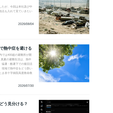
したが、今回は本社及び中
観点も入れて見ていきたい
2026/08/04
地で熱中症を避ける
内では400超の避難所が開
。真夏の避難生活は、熱中
、猛暑・酷暑下での復旧活
。現地で熱中症をどう防い
たま赤十字病院高度救命救
2026/07/30
、どう見分ける？