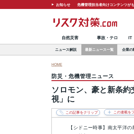
お知らせ
危機管理担当者向けコンテンツがも
自然災害
事故・テロ
I
ニュース解説
最新ニュース一覧
企業の
HOME
防災・危機管理ニュース
ソロモン、豪と新条約
視」に
【シドニー時事】南太平洋の島