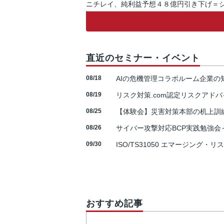
ニチレイ、純利益予想４８億円引き下げ＝
直近のセミナー・イベント
08/18
AIの危機管理コラボルーム企業
08/19
リスク対策.com認定リスクアドバ
08/25
【体験会】災害対策本部の机上訓
08/26
サイバー攻撃対応BCP実践勉強会～N
09/30
ISO/TS31050 エマージング・リ
おすすめ記事