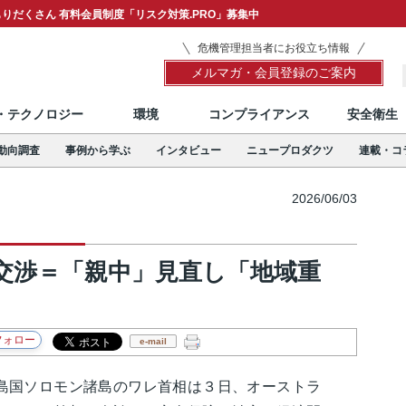
りだくさん 有料会員制度「リスク対策.PRO」募集中
危機管理担当者にお役立ち情報
メルマガ・会員登録のご案内
T・テクノロジー
環境
コンプライアンス
安全衛生
動向調査
事例から学ぶ
インタビュー
ニュープロダクツ
連載・コ
2026/06/03
交渉＝「親中」見直し「地域重
e-mail
国ソロモン諸島のワレ首相は３日、オーストラ