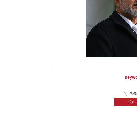
keyw
危機
メル