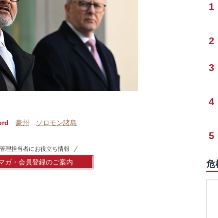
1
2
3
4
ord
豪州
ソロモン諸島
5
管理担当者にお役立ち情報
マガ・会員登録のご案内
危