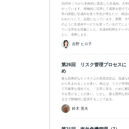
2025年ごろから本格的に普及した生成AI。大
がっています。積極的に活用して成果を挙げて
学の課題に生成AIを使う学生が増えたり、就活
われたりして、話題になっています。実際、大
のように生成AIサービスを使っているのでしょ
ている学生を対象にした、生成AI利用をテーマ
とに、考察します。
吉野 ヒロ子
第26回 リスク管理プロセスに
め
最も効果的なビジネス上の意思決定は、迅速な
から生まれることが多い。例えば、リスク管理
て不確実な場合でも、「正常に戻る」ために断
力を受けることが多い。しかし、最も賢明な対
るまで積極的に監視することである。
鈴木 英夫