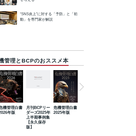
“SNS炎上”に対する「予防」と「初
動」を専門家が解説
機管理とBCPのおススメ本
危機管理白書
月刊BCPリー
危機管理白書
2023年防災・
危機管理白書
2026年版
ダーズ2025年
2025年版
BCP・リスク
2024年版
上半期事例集
マネジメント
【永久保存
事例集【永久
版】
保存版】