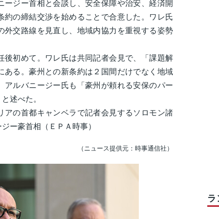
ニージー首相と会談し、安全保障や治安、経済開
条約の締結交渉を始めることで合意した。ワレ氏
の外交路線を見直し、地域内協力を重視する姿勢
後初めて。ワレ氏は共同記者会見で、「課題解
にある。豪州との新条約は２国間だけでなく地域
。アルバニージー氏も「豪州が頼れる安保のパー
」と述べた。
リアの首都キャンベラで記者会見するソロモン諸
ージー豪首相（ＥＰＡ時事）
（ニュース提供元：時事通信社）
ラ