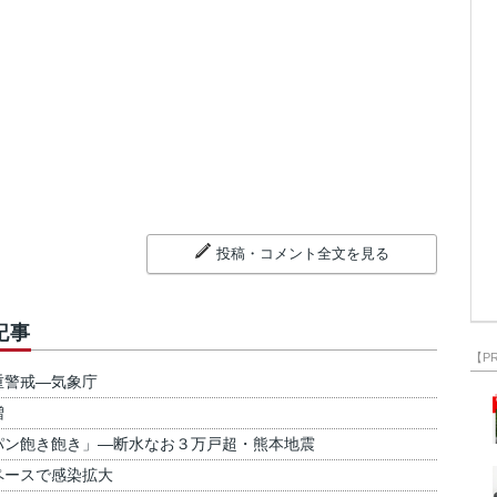
投稿・コメント全文を見る
記事
【P
重警戒―気象庁
増
パン飽き飽き」―断水なお３万戸超・熊本地震
ペースで感染拡大