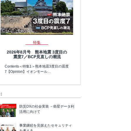
特集
2026年8月号 熊本地震 3度目の
震度7／BCP見直しの潮流
Contents＜特集1＞熊本地震3度目の震度
7【Opinion】イオンモール…
R】
防災DXの社会実装 －衛星データ利
活用に向けて
事業継続を見据えたセキュリティ
を考える