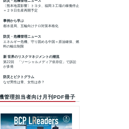
防災・危機管理ニュース
〔熊本地震影響〕トヨタ、福岡３工場の稼働停止
＝２９日生産再開予定
事例から学ぶ
都水道局、五輪向けテロ対策本格化
防災・危機管理ニュース
エネルギー危機、守り固める中国＝原油確保、燃
料の輸出制限
新 世界のリスクマネジメントの潮流
第22回 「ソーシャルメディア依存症」で訴訟
が多発
防災とピクトグラム
なぜ男性は青、女性は赤？
機管理担当者向け月刊PDF冊子