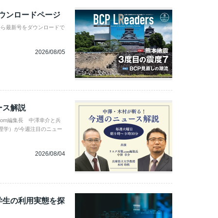
ダウンロードページ
から最新号をダウンロードで
2026/08/05
ース解説
com編集長 中澤幸介と兵
理学）が今週注目のニュー
2026/08/04
学生の利用実態を探