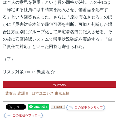
は本人の意思を尊重」という旨の回答が6社。この中には
「帰宅する社員には申請書を記入させ、備蓄品を配布す
る」という回答もあった。さらに「原則滞在させる」のほ
かに「災害対策本部で帰宅可否を判断。可能と判断した場
合は方面別にグループ化して帰宅者名簿に記入させる。そ
の後に安否確認システムで帰宅状況確認を実施する」「自
己責任で対応」といった回答も寄せられた。
（了）
リスク対策.com：斯波 祐介
keyword
豊友会
豊洲
IHI
日本ユニシス
東京五輪
e-mail