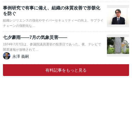
事例研究で有事に備え、組織の体質改善で形骸化
を防ぐ
組織レジリエンスの強化やサイバーセキュリティーの向上、サプライ
チェーンの強靭化な…
七夕豪雨――7月の気象災害――
1974年7月7日は、参議院議員選挙の投票日であった。夜、テレビで
開票速報が放映されて…
永澤 義嗣
有料記事をもっと見る