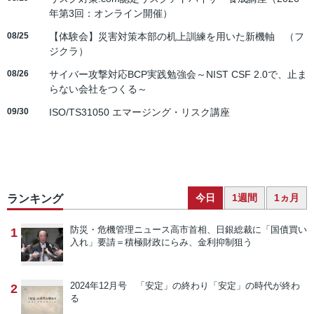
年第3回：オンライン開催）
08/25
【体験会】災害対策本部の机上訓練を用いた新機軸 （フ
ジクラ）
08/26
サイバー攻撃対応BCP実践勉強会～NIST CSF 2.0で、止ま
らない会社をつくる～
09/30
ISO/TS31050 エマージング・リスク講座
今日
1週間
1ヵ月
ランキング
防災・危機管理ニュース
高市首相、日銀総裁に「国債買い
1
入れ」要請＝積極財政にらみ、金利抑制狙う
2024年12月号 「安定」の終わり
「安定」の時代が終わ
2
る