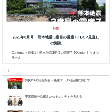
特集
2026年8月号 熊本地震 3度目の震度7／BCP見直し
の潮流
Contents＜特集1＞熊本地震3度目の震度7【Opinion】イオン
モール…
【PR】
防災DXの社会実装 －衛星データ利活用に向けて
事業継続を見据えたセキュリティを考える