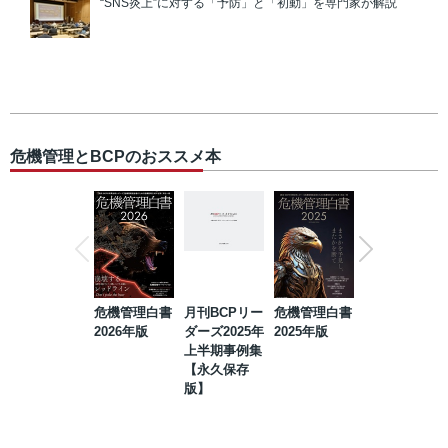
“SNS炎上”に対する「予防」と「初動」を専門家が解説
危機管理とBCPのおススメ本
危機管理白書
月刊BCPリー
危機管理白書
2023年防災・
2026年版
ダーズ2025年
2025年版
BCP・リスク
上半期事例集
マネジメント
【永久保存
事例集【永久
版】
保存版】