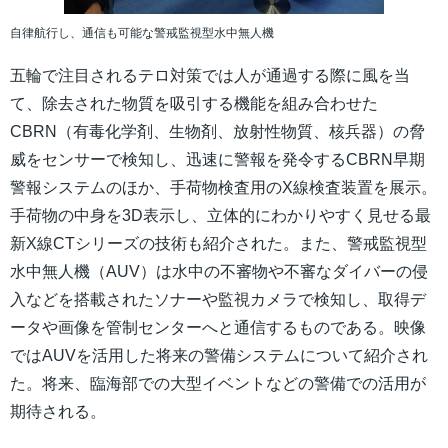
自律航行し、通信も可能な警戒監視型水中無人機
五輪で注目されるテロ対策では人が通過する際に風を当
て、除去された物質を吸引する機能を組み合わせた
CBRN（有毒化学剤、生物剤、放射性物質、核兵器）の脅
威をセンサーで検知し、迅速に警報を発令するCBRN早期
警報システムのほか、手荷物検査用のX線検査装置を展示。
手荷物の中身を3D表示し、立体的にわかりやすく見せる最
新X線CTシリーズの技術も紹介された。また、警戒監視型
水中無人機（AUV）は水中の不審物や不審なダイバーの侵
入などを搭載されたソナーや監視カメラで検知し、取得デ
ータや画像を管制センターへと通信するものである。映像
ではAUVを活用した将来の警備システムについて紹介され
た。将来、臨海部での大型イベントなどの警備での活用が
期待される。