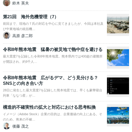
鈴木 英夫
第21回 海外危機管理（7）
前回まで、現地のＴ氏の対応を中心に見てきましたが、今回は本社及
び中東地域の統括機…
高原 彦二郎
令和8年熊本地震 猛暑の被災地で熱中症を避ける
最大震度7を記録した令和8年熊本地震。熊本県内では400超の避難所
が開設され、約9千人…
令和8年熊本地震 広がるデマ、どう見分ける？
SNSとの向き合い方
28日に発生した最大震度7を記録した熊本地震では、早くも豪華寝台
列車「ななつ星」が…
構造的不確実性の拡大と対応における思考転換
イメージ（Adobe Stock）企業の目的は、企業価値の向上にある。そ
のため、将来の不確…
後藤 茂之