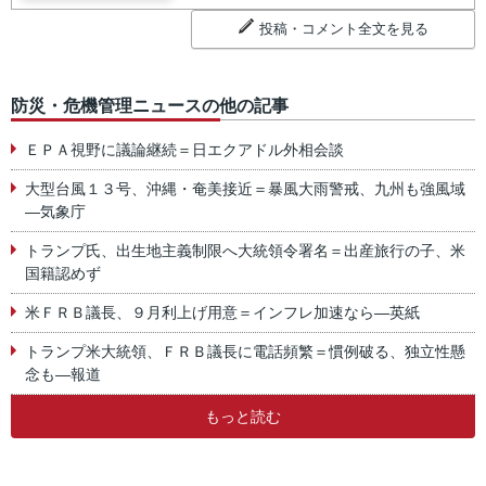
投稿・コメント全文を見る
防災・危機管理ニュースの他の記事
ＥＰＡ視野に議論継続＝日エクアドル外相会談
大型台風１３号、沖縄・奄美接近＝暴風大雨警戒、九州も強風域
―気象庁
トランプ氏、出生地主義制限へ大統領令署名＝出産旅行の子、米
国籍認めず
米ＦＲＢ議長、９月利上げ用意＝インフレ加速なら―英紙
トランプ米大統領、ＦＲＢ議長に電話頻繁＝慣例破る、独立性懸
念も―報道
もっと読む