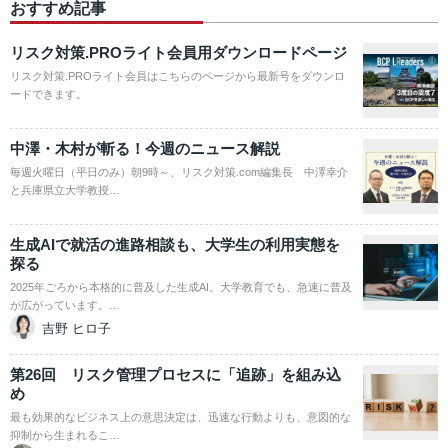
おすすめ記事
リスク対策.PROライト会員用ダウンロードページ
リスク対策.PROライト会員はこちらのページから最新号をダウンロ
ードできます。
中澤・木村が斬る！今週のニュース解説
毎週火曜日（平日のみ）朝9時～、リスク対策.com編集長 中澤幸介
と兵庫県立大学教授…
生成AIで就活の進路相談も、大学生の利用実態を
探る
2025年ごろから本格的に普及した生成AI。大学教育でも、急速に普及
が広がっています。…
吉野 ヒロ子
第26回 リスク管理プロセスに「追跡」を組み込
め
最も効果的なビジネス上の意思決定は、迅速な行動よりも、意図的な
抑制から生まれるこ…