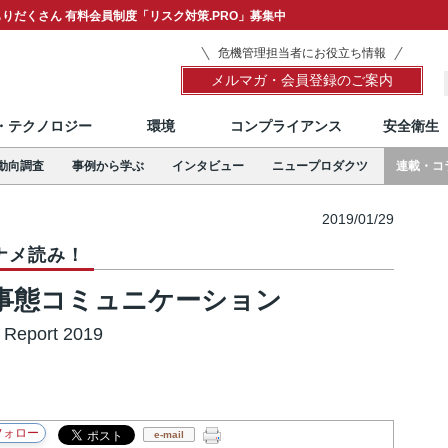
りだくさん 有料会員制度「リスク対策.PRO」募集中
危機管理担当者にお役立ち情報
メルマガ・会員登録のご案内
T・テクノロジー
環境
コンプライアンス
安全衛生
動向調査
事例から学ぶ
インタビュー
ニュープロダクツ
連載・コ
2019/01/29
ナメ読み！
急事態コミュニケーション
 Report 2019
e-mail