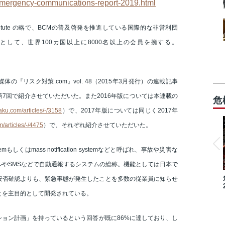
/emergency-communications-report-2019.html
uity Institute の略で、BCMの普及啓発を推進している国際的な非営利団
として、世界100カ国以上に8000名以上の会員を擁する。
の『リスク対策.com』vol. 48（2015年3月発行）の連載記事
7回で紹介させていただいた。また2016年版については本連載の
危
saku.com/articles/-/3158
）で、2017年版については同じく2017年
m/articles/-/4475
）で、それぞれ紹介させていただいた。
systemもしくはmass notification systemなどと呼ばれ、事故や災害な
やSMSなどで自動通報するシステムの総称。機能としては日本で
安否確認よりも、緊急事態が発生したことを多数の従業員に知らせ
とを主目的として開発されている。
ーション計画」を持っているという回答が既に86%に達しており、し