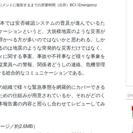
ントに報告するまでの所要時間（出所）BCI / Emergency
本では安否確認システムの普及が進んでいるた
ケーションというと、大規模地震のような災害が
浮かべる方が多いのではないかと思われる。しか
るのは地震のような突発的な災害だけではなく、
ィに関する事案、事故や不祥事など様々な事象を
従業員への警報、関係者どうしの連絡、危機管理
ける総合的なコミュニケーションである。
の組織で様々な緊急事態を網羅的にカバーできる
ための仕組みが用意されているか、それがどのく
【P
本報告書の内容と照らし合わせてレビューしてみ
ージ／約2.6MB）