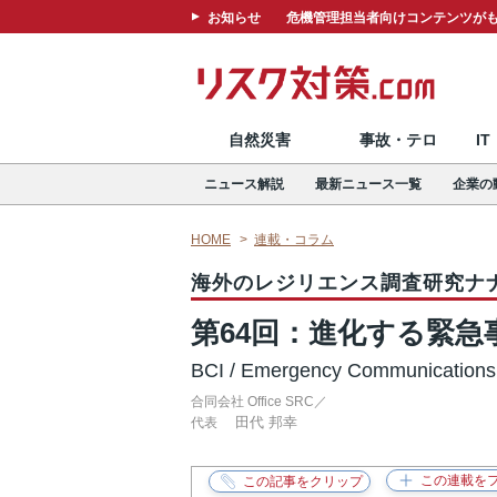
お知らせ
危機管理担当者向けコンテンツがも
自然災害
事故・テロ
I
ニュース解説
最新ニュース一覧
企業の
HOME
連載・コラム
海外のレジリエンス調査研究ナ
第64回：進化する緊
BCI / Emergency Communications
合同会社 Office SRC／
田代 邦幸
代表