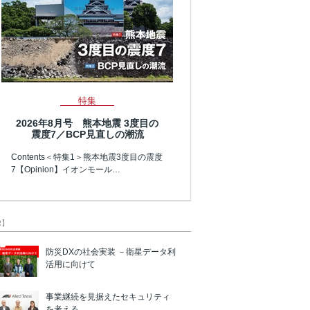
特集
2026年8月号 熊本地震 3度目の
震度7／BCP見直しの潮流
Contents＜特集1＞熊本地震3度目の震度
7【Opinion】イオンモール…
R】
防災DXの社会実装 －衛星データ利
活用に向けて
事業継続を見据えたセキュリティ
を考える