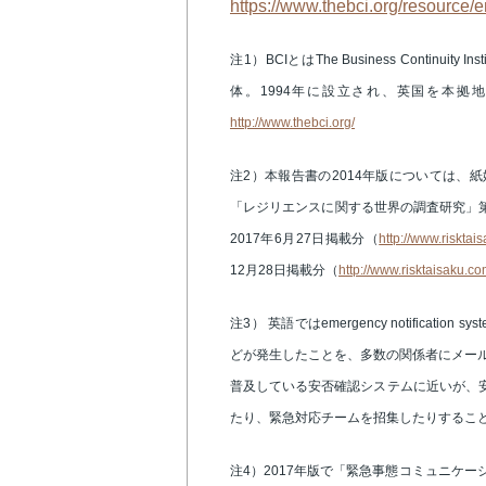
https://www.thebci.org/resource
注1）BCIとはThe Business Contin
体。1994年に設立され、英国を本拠地
http://www.thebci.org/
注2）本報告書の2014年版については、紙媒体
「レジリエンスに関する世界の調査研究」第
2017年6月27日掲載分（
http://www.risktai
12月28日掲載分（
http://www.risktaisaku.co
注3） 英語ではemergency notification 
どが発生したことを、多数の関係者にメール
普及している安否確認システムに近いが、
たり、緊急対応チームを招集したりするこ
注4）2017年版で「緊急事態コミュニケ