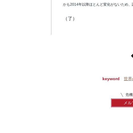
かも2014年以降ほとんど変化がないため
（了）
p
keyword
世界
危機
メル