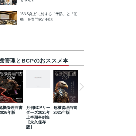
“SNS炎上”に対する「予防」と「初
動」を専門家が解説
機管理とBCPのおススメ本
危機管理白書
月刊BCPリー
危機管理白書
2023年防災・
危機管理白書
2026年版
ダーズ2025年
2025年版
BCP・リスク
2024年版
上半期事例集
マネジメント
【永久保存
事例集【永久
版】
保存版】