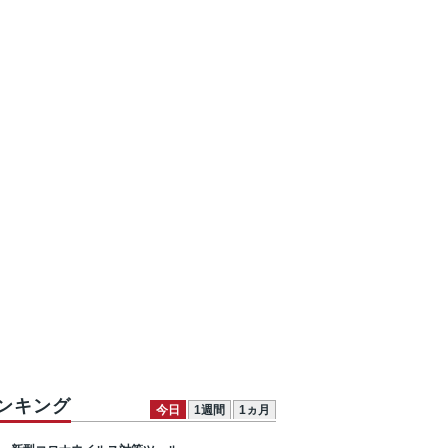
ンキング
今日
1週間
1ヵ月