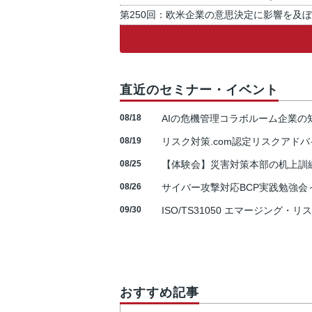
第250回：欧米企業の意思決定に影響を及
直近のセミナー・イベント
08/18
AIの危機管理コラボルーム企業
08/19
リスク対策.com認定リスクアドバ
08/25
【体験会】災害対策本部の机上訓
08/26
サイバー攻撃対応BCP実践勉強会～N
09/30
ISO/TS31050 エマージング・リ
おすすめ記事