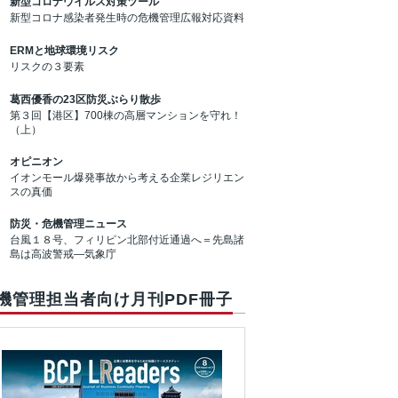
新型コロナウイルス対策ツール
新型コロナ感染者発生時の危機管理広報対応資料
ERMと地球環境リスク
リスクの３要素
葛西優香の23区防災ぶらり散歩
第３回【港区】700棟の高層マンションを守れ！
（上）
オピニオン
イオンモール爆発事故から考える企業レジリエン
スの真価
防災・危機管理ニュース
台風１８号、フィリピン北部付近通過へ＝先島諸
島は高波警戒―気象庁
機管理担当者向け月刊PDF冊子