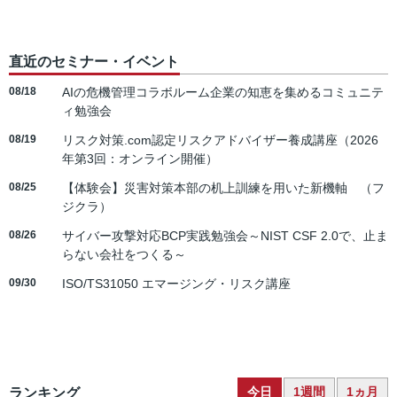
直近のセミナー・イベント
08/18
AIの危機管理コラボルーム企業の知恵を集めるコミュニテ
ィ勉強会
08/19
リスク対策.com認定リスクアドバイザー養成講座（2026
年第3回：オンライン開催）
08/25
【体験会】災害対策本部の机上訓練を用いた新機軸 （フ
ジクラ）
08/26
サイバー攻撃対応BCP実践勉強会～NIST CSF 2.0で、止ま
らない会社をつくる～
09/30
ISO/TS31050 エマージング・リスク講座
今日
1週間
1ヵ月
ランキング