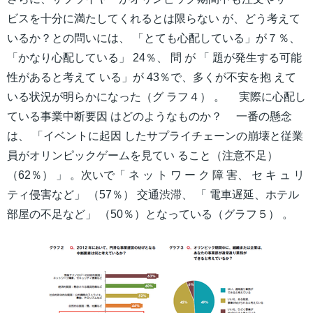
ビスを十分に満たしてくれるとは限らない が、どう考えて
いるか？との問いには、 「とても心配している」が７％、
「かなり心配している」 24％、 問 が 「 題が発生する可能
性があると考えて いる」が 43％で、多くが不安を抱 えて
いる状況が明らかになった（グ ラフ４） 。 実際に心配し
ている事業中断要因 はどのようなものか？ 一番の懸念
は、 「イベントに起因 したサプライチェーンの崩壊と従業
員がオリンピックゲームを見てい ること（注意不足）
（62％） 」 。次いで「 ネ ッ ト ワ ー ク 障 害、 セ キ ュ リ
ティ侵害など」 （57％） 交通渋滞、 「 電車遅延、ホテル
部屋の不足など」 （50％）となっている（グラフ５） 。