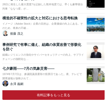
28日に発生した最大震度7を記録した熊本地震では、早くも豪華寝台
列車「ななつ星」が…
構造的不確実性の拡大と対応における思考転換
イメージ（Adobe Stock）企業の目的は、企業価値の向上にある。そ
のため、将来の不確…
後藤 茂之
事例研究で有事に備え、組織の体質改善で形骸化
を防ぐ
組織レジリエンスの強化やサイバーセキュリティーの向上、サプライ
チェーンの強靭化な…
七夕豪雨――7月の気象災害――
1974年7月7日は、参議院議員選挙の投票日であった。夜、テレビで
開票速報が放映されて…
永澤 義嗣
有料記事をもっと見る