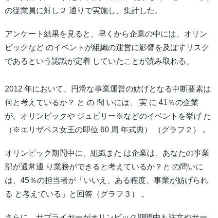
の従業員に対し２ 通りで実施し、集計した。
アンケート結果を見ると、早くから企業の中には、オリン
ピックなど のイベントが組織の運営に影響を及ぼすリスク
であるという認識が定着 していたことが読み取れる。
2012 年において、円滑な事業運営の妨げとなる中断要素は
何と考えているか？ と の 問 いには、 実 に 41％の企業
が、オリンピックや ジュビリー※などのイベントを挙げ た
（※エリザベス女王の即位 60 周 年式典） （グラフ２） 。
オリンピック期間中に、組織また は企業は、あなたの事業
部が通常通 り業務ができると考えているか？と の問いに
は、45％の担当者が「いいえ、ある程度、事業が妨げられ
る と考えている」と回答（グラフ３） 。
さらに、サプライヤーがオリンピック期間中も注文やサー