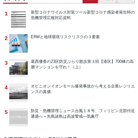
新型コロナウイルス対策ツール
新型コロナ感染者発生時の
1
危機管理広報対応資料
ERMと地球環境リスク
リスクの３要素
2
葛西優香の23区防災ぶらり散歩
第３回【港区】700棟の高
3
層マンションを守れ！（上）
オピニオン
イオンモール爆発事故から考える企業レジリエ
4
ンスの真価
防災・危機管理ニュース
台風１８号、フィリピン北部付近
5
通過へ＝先島諸島は高波警戒―気象庁