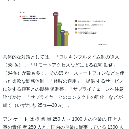
具体的な対策としては、 「フレキシブルタイム制の導入」
（58 ％） 、「リモートアクセスなどによる在宅 勤務」
（54％）が最も多く、そのほ か「スマートフォンなどを使
った柔軟な勤務体制」「休暇の適用」「提供 するサービス
に対する顧客との期待 値調整」「サプライチェーンへ注意
呼びかけ」「サプライヤーとのコンタクトの強化」などが
続く（いずれ も 25％―30％） 。
アン ケー ト は 従 業 員 250 人 ∼ 1000 人の企業の IT と人
事の責任 者 250 人と、国内の企業に従事している 1300 人