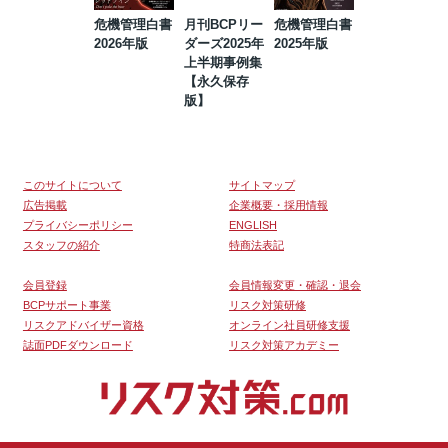
危機管理白書
月刊BCPリー
危機管理白書
2023年防災・
2026年版
ダーズ2025年
2025年版
BCP・リスク
上半期事例集
マネジメント
【永久保存
事例集【永久
版】
保存版】
このサイトについて
サイトマップ
広告掲載
企業概要・採用情報
プライバシーポリシー
ENGLISH
スタッフの紹介
特商法表記
会員登録
会員情報変更・確認・退会
BCPサポート事業
リスク対策研修
リスクアドバイザー資格
オンライン社員研修支援
誌面PDFダウンロード
リスク対策アカデミー