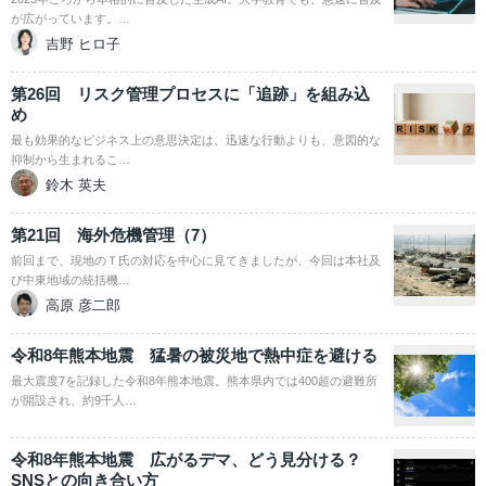
が広がっています。…
吉野 ヒロ子
第26回 リスク管理プロセスに「追跡」を組み込
め
最も効果的なビジネス上の意思決定は、迅速な行動よりも、意図的な
抑制から生まれるこ…
鈴木 英夫
第21回 海外危機管理（7）
前回まで、現地のＴ氏の対応を中心に見てきましたが、今回は本社及
び中東地域の統括機…
高原 彦二郎
令和8年熊本地震 猛暑の被災地で熱中症を避ける
最大震度7を記録した令和8年熊本地震。熊本県内では400超の避難所
が開設され、約9千人…
令和8年熊本地震 広がるデマ、どう見分ける？
SNSとの向き合い方