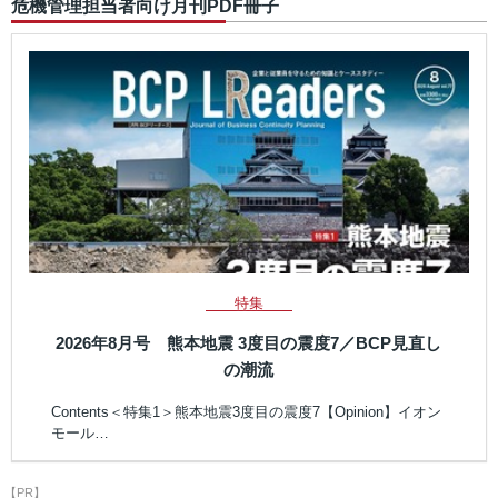
危機管理担当者向け月刊PDF冊子
特集
2026年8月号 熊本地震 3度目の震度7／BCP見直し
の潮流
Contents＜特集1＞熊本地震3度目の震度7【Opinion】イオン
モール…
【PR】