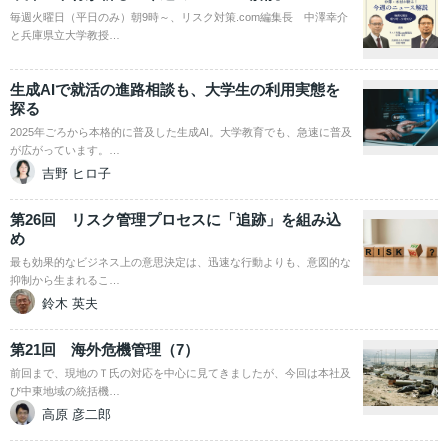
毎週火曜日（平日のみ）朝9時～、リスク対策.com編集長 中澤幸介
と兵庫県立大学教授…
生成AIで就活の進路相談も、大学生の利用実態を
探る
2025年ごろから本格的に普及した生成AI。大学教育でも、急速に普及
が広がっています。…
吉野 ヒロ子
第26回 リスク管理プロセスに「追跡」を組み込
め
最も効果的なビジネス上の意思決定は、迅速な行動よりも、意図的な
抑制から生まれるこ…
鈴木 英夫
第21回 海外危機管理（7）
前回まで、現地のＴ氏の対応を中心に見てきましたが、今回は本社及
び中東地域の統括機…
高原 彦二郎