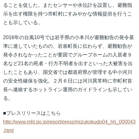
ることを促した。またセンサーや水位計を設置し、避難指
示を出す権限を持つ市町村にすみやかな情報提供を行うこ
とも示している。
2016年の台風10号では岩手県の小本川が避難勧告の発令基
準に達していたものの、岩泉町長に伝わらず、避難勧告が
発令されなかったことが要因でグループホームの入居者９
名など21名の死者・行方不明者を出すといった大被害を出
したこともあり、国交省では都道府県が管理する中小河川
の安全性確保を強化。２月６日には河川異常時に市町村首
長へ連絡するホットライン運用のガイドラインも示してい
る。
■プレスリリースはこちら
http://www.mlit.go.jp/report/press/mizukokudo04_hh_000043
.html