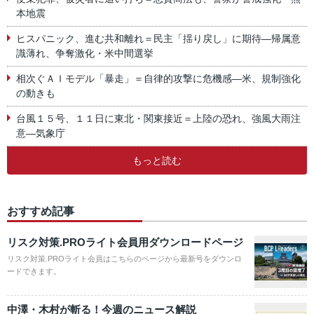
本地震
ヒスパニック、進む共和離れ＝民主「揺り戻し」に期待―帰属意
識薄れ、争奪激化・米中間選挙
相次ぐＡＩモデル「暴走」＝自律的攻撃に危機感―米、規制強化
の動きも
台風１５号、１１日に東北・関東接近＝上陸の恐れ、強風大雨注
意―気象庁
もっと読む
おすすめ記事
リスク対策.PROライト会員用ダウンロードページ
リスク対策.PROライト会員はこちらのページから最新号をダウンロ
ードできます。
中澤・木村が斬る！今週のニュース解説