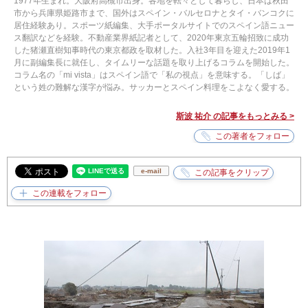
1977年生まれ。大阪府高槻市出身。各地を転々として暮らし、日本は秋田
市から兵庫県姫路市まで、国外はスペイン・バルセロナとタイ・バンコクに
居住経験あり。スポーツ紙編集、大手ポータルサイトでのスペイン語ニュー
ス翻訳などを経験。不動産業界紙記者として、2020年東京五輪招致に成功
した猪瀬直樹知事時代の東京都政を取材した。入社3年目を迎えた2019年1
月に副編集長に就任し、タイムリーな話題を取り上げるコラムを開始した。
コラム名の「mi vista」はスペイン語で「私の視点」を意味する。「しば」
という姓の難解な漢字が悩み。サッカーとスペイン料理をこよなく愛する。
斯波 祐介 の記事をもっとみる >
e-mail