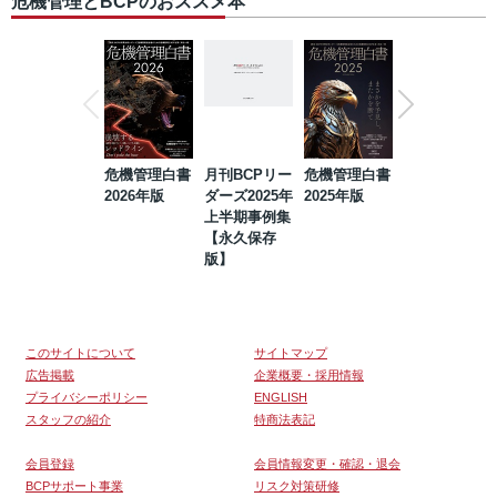
危機管理とBCPのおススメ本
危機管理白書
月刊BCPリー
危機管理白書
2023年防災・
2026年版
ダーズ2025年
2025年版
BCP・リスク
上半期事例集
マネジメント
【永久保存
事例集【永久
版】
保存版】
このサイトについて
サイトマップ
広告掲載
企業概要・採用情報
プライバシーポリシー
ENGLISH
スタッフの紹介
特商法表記
会員登録
会員情報変更・確認・退会
BCPサポート事業
リスク対策研修