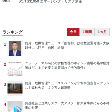
09/30
ISO/TS31050 エマージング・リスク講座
今日
1週間
1ヵ月
ランキング
防災・危機管理ニュース
「副首都」は複数設置可能＝大阪
1
以外にも門戸―自民、維新
ニューノーマル時代の労務管理のポイント
職場の熱中症対
2
策はどこまで必要？対策漏れで法的責任も
防災・危機管理ニュース
スペインが非常事態宣言＝フラン
3
スも森林火災、２０万人超避難
共感社会と企業リスク
日大アメフト部大麻事件にみる不祥
4
事の影響