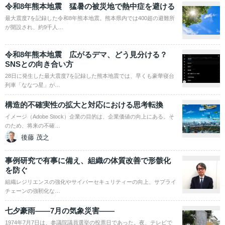
令和8年熊本地震 猛暑の被災地で熱中症を避ける
最大震度7を記録した令和8年熊本地震。熊本県内では400超の避難所
が開設され、約9千人…
令和8年熊本地震 広がるデマ、どう見分ける？
SNSとの向き合い方
28日に発生した最大震度7を記録した熊本地震では、早くも豪華寝台
列車「ななつ星」が…
構造的不確実性の拡大と対応における思考転換
イメージ（Adobe Stock）企業の目的は、企業価値の向上にある。そ
のため、将来の不確…
後藤 茂之
事例研究で有事に備え、組織の体質改善で形骸化
を防ぐ
組織レジリエンスの強化やサイバーセキュリティーの向上、サプライ
チェーンの強靭化な…
七夕豪雨――7月の気象災害――
1974年7月7日は、参議院議員選挙の投票日であった。夜、テレビで