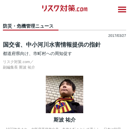
防災・危機管理ニュース
2017/03/27
国交省、中小河川水害情報提供の指針
都道府県向け、市町村への周知促す
リスク対策.com／
副編集長
斯波 祐介
斯波 祐介