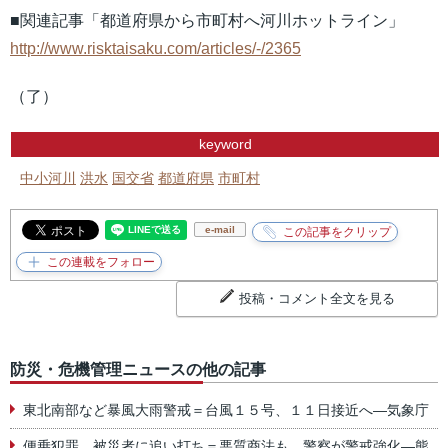
■関連記事「都道府県から市町村へ河川ホットライン」
http://www.risktaisaku.com/articles/-/2365
（了）
keyword
中小河川
洪水
国交省
都道府県
市町村
e-mail
投稿・コメント全文を見る
防災・危機管理ニュースの他の記事
東北南部など暴風大雨警戒＝台風１５号、１１日接近へ―気象庁
便乗犯罪、被災者に追い打ち＝悪質商法も、警察が警戒強化―熊