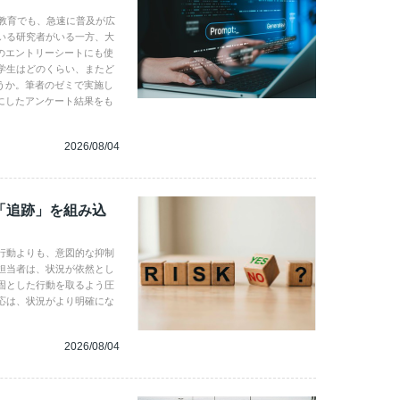
学教育でも、急速に普及が広
いる研究者がいる一方、大
のエントリーシートにも使
学生はどのくらい、またど
うか。筆者のゼミで実施し
にしたアンケート結果をも
2026/08/04
「追跡」を組み込
行動よりも、意図的な抑制
担当者は、状況が依然とし
固とした行動を取るよう圧
応は、状況がより明確にな
2026/08/04