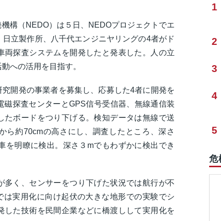
1
機構（NEDO）は５日、NEDOプロジェクトでエ
、日立製作所、八千代エンジニヤリングの4者がド
2
車両探査システムを開発したと発表した。人の立
活動への活用を目指す。
3
研究開発の事業者を募集し、応募した4者に開発を
4
電磁探査センターとGPS信号受信器、無線通信装
したボードをつり下げる。検知データは無線で送
5
から約70cmの高さにし、調査したところ、深さ
動車を明瞭に検出。深さ３mでもわずかに検出でき
危
が多く、センサーをつり下げた状況では航行が不
Oでは実用化に向け起伏の大きな地形での実験でシ
発した技術を民間企業などに橋渡しして実用化を