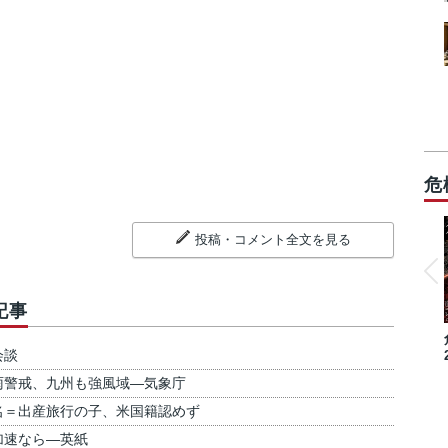
危
投稿・コメント全文を見る
記事
会談
雨警戒、九州も強風域―気象庁
名＝出産旅行の子、米国籍認めず
加速なら―英紙