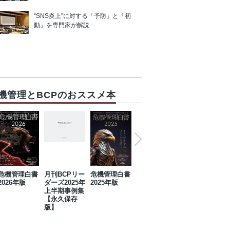
“SNS炎上”に対する「予防」と「初
動」を専門家が解説
機管理とBCPのおススメ本
危機管理白書
月刊BCPリー
危機管理白書
2023年防災・
危機管理白書
2026年版
ダーズ2025年
2025年版
BCP・リスク
2024年版
上半期事例集
マネジメント
【永久保存
事例集【永久
版】
保存版】