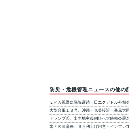
防災・危機管理ニュースの他の
ＥＰＡ視野に議論継続＝日エクアドル外相
大型台風１３号、沖縄・奄美接近＝暴風大
トランプ氏、出生地主義制限へ大統領令署
米ＦＲＢ議長、９月利上げ用意＝インフレ