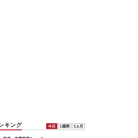
ンキング
今日
1週間
1ヵ月