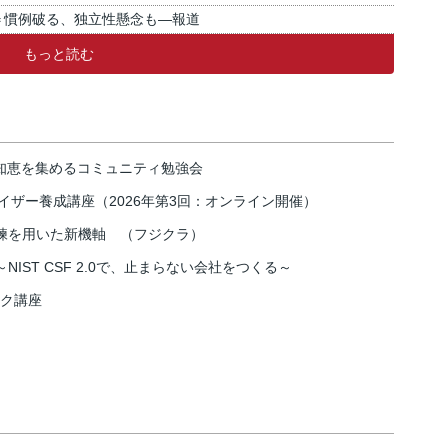
＝慣例破る、独立性懸念も―報道
もっと読む
の知恵を集めるコミュニティ勉強会
イザー養成講座（2026年第3回：オンライン開催）
練を用いた新機軸 （フジクラ）
IST CSF 2.0で、止まらない会社をつくる～
スク講座