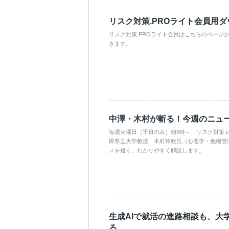
リスク対策.PROライト会員用
リスク対策.PROライト会員はこちらのページ
きます。
中澤・木村が斬る！今週のニュ
毎週火曜日（平日のみ）朝9時～、リスク対策.
庫県立大学教授 木村玲欧氏（心理学・危機管
スを短く、わかりやすく解説します。
生成AIで就活の進路相談も、大
る