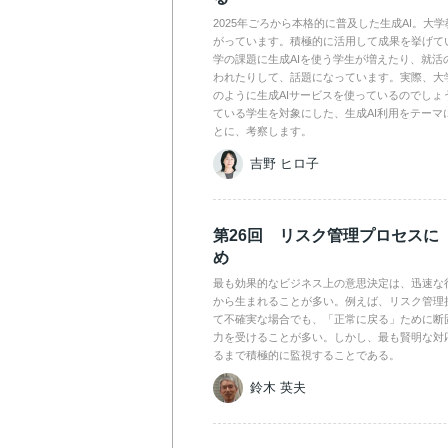
2025年ごろから本格的に普及した生成AI。大
がっています。積極的に活用して成果を挙げて
学の課題に生成AIを使う学生が増えたり、就活
われたりして、話題になっています。実際、大
のように生成AIサービスを使っているのでしょ
ている学生を対象にした、生成AI利用をテーマ
とに、考察します。
吉野 ヒロ子
第26回 リスク管理プロセスに
め
最も効果的なビジネス上の意思決定は、迅速な
から生まれることが多い。例えば、リスク管理
て不確実な場合でも、「正常に戻る」ために断
力を受けることが多い。しかし、最も賢明な対
るまで積極的に監視することである。
鈴木 英夫