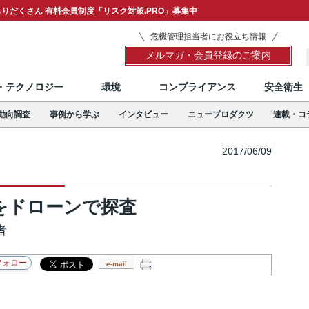
りだくさん 有料会員制度「リスク対策.PRO」募集中
危機管理担当者にお役立ち情報
メルマガ・会員登録のご案内
T・テクノロジー
環境
コンプライアンス
安全衛生
動向調査
事例から学ぶ
インタビュー
ニュープロダクツ
連載・コ
2017/06/09
をドローンで探査
者
e-mail