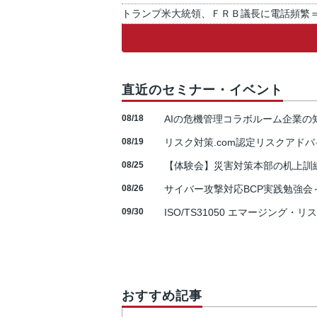
トランプ米大統領、ＦＲＢ議長に電話頻繁
直近のセミナー・イベント
08/18
AIの危機管理コラボルーム企業
08/19
リスク対策.com認定リスクアドバ
08/25
【体験会】災害対策本部の机上訓
08/26
サイバー攻撃対応BCP実践勉強会～N
09/30
ISO/TS31050 エマージング・リ
おすすめ記事