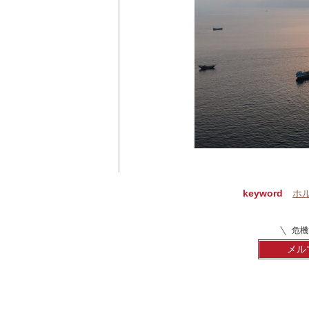
keyword
ホ
危機
メル