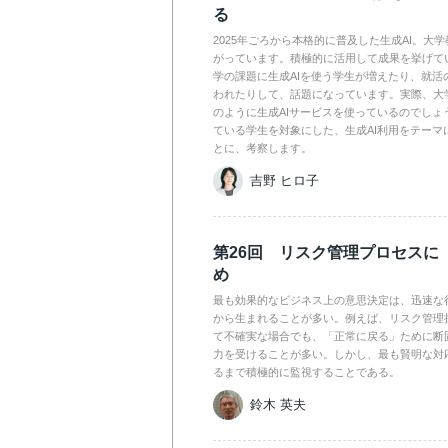
る
2025年ごろから本格的に普及した生成AI。大
がっています。積極的に活用して成果を挙げて
学の課題に生成AIを使う学生が増えたり、就活
われたりして、話題になっています。実際、大
のように生成AIサービスを使っているのでしょ
ている学生を対象にした、生成AI利用をテーマ
とに、考察します。
吉野 ヒロ子
第26回 リスク管理プロセスに
め
最も効果的なビジネス上の意思決定は、迅速な
から生まれることが多い。例えば、リスク管理
て不確実な場合でも、「正常に戻る」ために断
力を受けることが多い。しかし、最も賢明な対
るまで積極的に監視することである。
鈴木 英夫