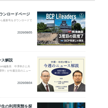
ダウンロードページ
から最新号をダウンロードで
2026/08/05
ース解説
com編集長 中澤幸介と兵
理学）が今週注目のニュー
2026/08/04
学生の利用実態を探