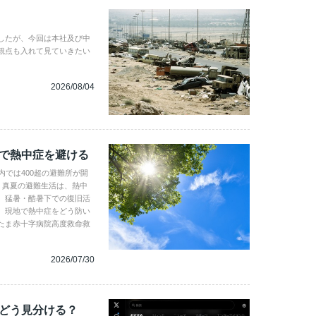
したが、今回は本社及び中
観点も入れて見ていきたい
2026/08/04
地で熱中症を避ける
内では400超の避難所が開
。真夏の避難生活は、熱中
、猛暑・酷暑下での復旧活
。現地で熱中症をどう防い
たま赤十字病院高度救命救
2026/07/30
、どう見分ける？