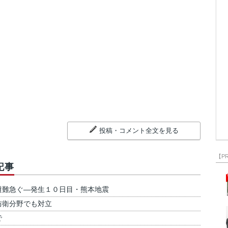
投稿・コメント全文を見る
【P
記事
避難急ぐ―発生１０日目・熊本地震
防衛分野でも対立
で