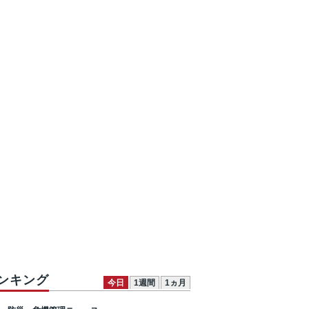
ンキング
今日
1週間
1ヵ月