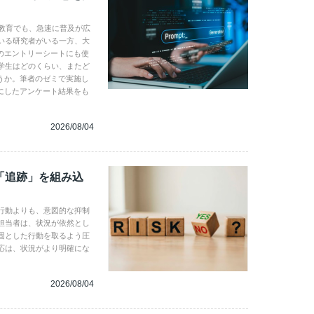
学教育でも、急速に普及が広
いる研究者がいる一方、大
のエントリーシートにも使
学生はどのくらい、またど
うか。筆者のゼミで実施し
にしたアンケート結果をも
2026/08/04
「追跡」を組み込
行動よりも、意図的な抑制
担当者は、状況が依然とし
固とした行動を取るよう圧
応は、状況がより明確にな
2026/08/04