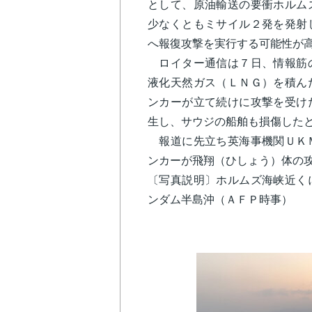
として、原油輸送の要衝ホルム
少なくともミサイル２発を発射
へ報復攻撃を実行する可能性が
ロイター通信は７日、情報筋の
液化天然ガス（ＬＮＧ）を積ん
ンカーが立て続けに攻撃を受け
生し、サウジの船舶も損傷した
報道に先立ち英海事機関ＵＫＭ
ンカーが飛翔（ひしょう）体の
〔写真説明〕ホルムズ海峡近く
ンダム半島沖（ＡＦＰ時事）