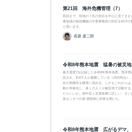
第21回 海外危機管理（7）
前回まで、現地のＴ氏の対応を中心に見てきま
東地域の統括機能の中東事務所の対応をBCPの
と思います。
高原 彦二郎
令和8年熊本地震 猛暑の被災
最大震度7を記録した令和8年熊本地震。熊本県
設され、約9千人が避難している（29日時点）
症の危険性を確実に高める。しかもこれからは
動が本格化し、多くの人々が被災地で活動する
だらいいか。熱中症と災害医療に詳しい、さい
急センターの席 望医師に対策を聞いた。
令和8年熊本地震 広がるデマ