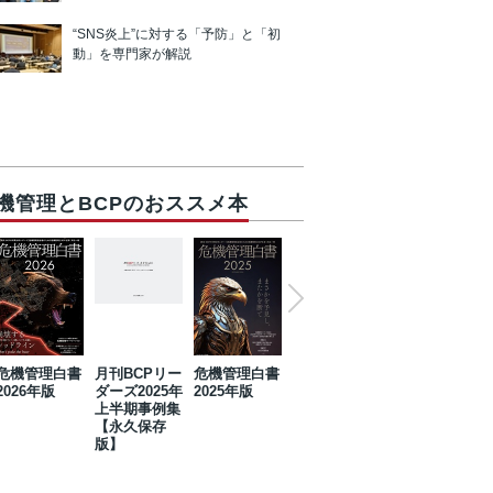
“SNS炎上”に対する「予防」と「初
動」を専門家が解説
機管理とBCPのおススメ本
危機管理白書
月刊BCPリー
危機管理白書
2023年防災・
危機管理白書
2026年版
ダーズ2025年
2025年版
BCP・リスク
2024年版
上半期事例集
マネジメント
【永久保存
事例集【永久
版】
保存版】