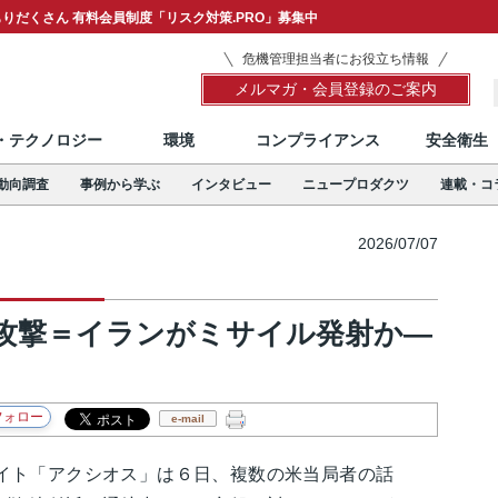
りだくさん 有料会員制度「リスク対策.PRO」募集中
危機管理担当者にお役立ち情報
メルマガ・会員登録のご案内
T・テクノロジー
環境
コンプライアンス
安全衛生
動向調査
事例から学ぶ
インタビュー
ニュープロダクツ
連載・コ
2026/07/07
攻撃＝イランがミサイル発射か―
e-mail
ト「アクシオス」は６日、複数の米当局者の話