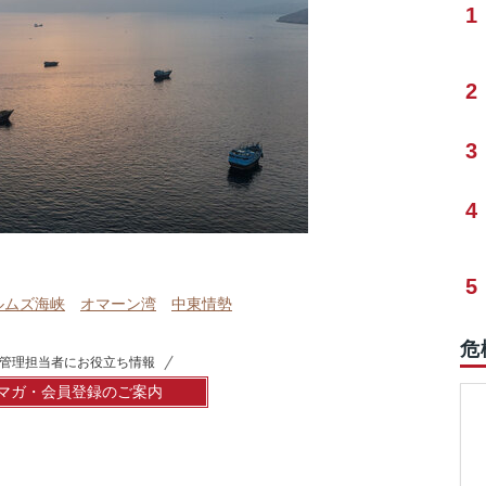
1
2
3
4
5
ルムズ海峡
オマーン湾
中東情勢
危
管理担当者にお役立ち情報
マガ・会員登録のご案内