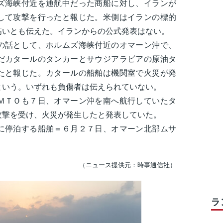
ズ海峡付近を通航中だった商船に対し、イランが
して攻撃を行ったと報じた。米側はイランの標的
高いとも伝えた。イランからの公式発表はない。
話として、ホルムズ海峡付近のオマーン沖で、
だカタールのタンカーとサウジアラビアの原油タ
たと報じた。カタールの船舶は機関室で火災が発
という。いずれも負傷者は伝えられていない。
ＴＯも７日、オマーン沖を南へ航行していたタ
攻撃を受け、火災が発生したと発表していた。
に停泊する船舶＝６月２７日、オマーン北部ムサ
（ニュース提供元：時事通信社）
ラ