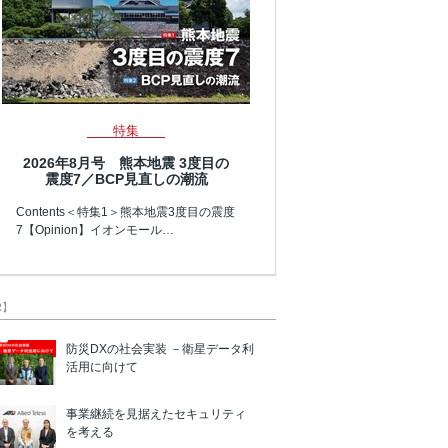
特集
2026年8月号 熊本地震 3度目の
震度7／BCP見直しの潮流
Contents＜特集1＞熊本地震3度目の震度
7【Opinion】イオンモール…
R】
防災DXの社会実装 －衛星データ利
活用に向けて
事業継続を見据えたセキュリティ
を考える