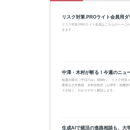
リスク対策.PROライト会員用
リスク対策.PROライト会員はこちらのページ
きます。
中澤・木村が斬る！今週のニュ
毎週火曜日（平日のみ）朝9時～、リスク対策.
庫県立大学教授 木村玲欧氏（心理学・危機管
スを短く、わかりやすく解説します。
生成AIで就活の進路相談も、大