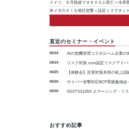
ドイツ、６月熱波で９６００人死亡＝冷房
米メタのＡＩも他社攻撃＝設定ミスでネッ
直近のセミナー・イベント
08/18
AIの危機管理コラボルーム企業
08/19
リスク対策.com認定リスクアドバ
08/25
【体験会】災害対策本部の机上訓
08/26
サイバー攻撃対応BCP実践勉強会～N
09/30
ISO/TS31050 エマージング・リ
おすすめ記事