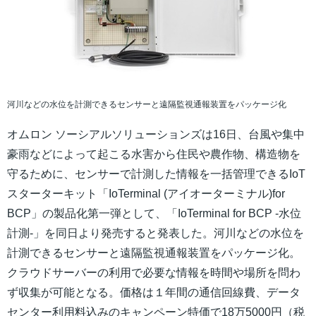
河川などの水位を計測できるセンサーと遠隔監視通報装置をパッケージ化
オムロン ソーシアルソリューションズは16日、台風や集中
豪雨などによって起こる水害から住民や農作物、構造物を
守るために、センサーで計測した情報を一括管理できるIoT
スターターキット「IoTerminal (アイオーターミナル)for
BCP」の製品化第一弾として、「IoTerminal for BCP -水位
計測-」を同日より発売すると発表した。河川などの水位を
計測できるセンサーと遠隔監視通報装置をパッケージ化。
クラウドサーバーの利用で必要な情報を時間や場所を問わ
ず収集が可能となる。価格は１年間の通信回線費、データ
センター利用料込みのキャンペーン特価で18万5000円（税