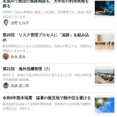
生成AIで就活の進路相談も、大学生の利用実態を
探る
2025年ごろから本格的に普及した生成AI。大学教育でも、急速に普及
が広がっています。…
吉野 ヒロ子
第26回 リスク管理プロセスに「追跡」を組み込
め
最も効果的なビジネス上の意思決定は、迅速な行動よりも、意図的な
抑制から生まれるこ…
鈴木 英夫
第21回 海外危機管理（7）
前回まで、現地のＴ氏の対応を中心に見てきましたが、今回は本社及
び中東地域の統括機…
高原 彦二郎
令和8年熊本地震 猛暑の被災地で熱中症を避ける
最大震度7を記録した令和8年熊本地震。熊本県内では400超の避難所
が開設され、約9千人…