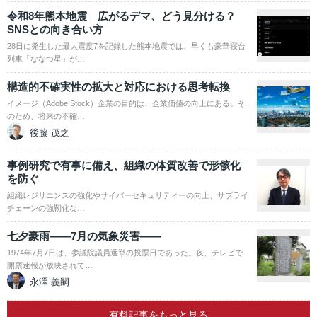
令和8年熊本地震 広がるデマ、どう見分ける？
SNSとの向き合い方
28日に発生した最大震度7を記録した熊本地震では、早くも豪華寝台
列車「ななつ星」が…
構造的不確実性の拡大と対応における思考転換
イメージ（Adobe Stock）企業の目的は、企業価値の向上にある。そ
のため、将来の不確…
後藤 茂之
事例研究で有事に備え、組織の体質改善で形骸化
を防ぐ
組織レジリエンスの強化やサイバーセキュリティーの向上、サプライ
チェーンの強靭化な…
七夕豪雨――7月の気象災害――
1974年7月7日は、参議院議員選挙の投票日であった。夜、テレビで
開票速報が放映されて…
永澤 義嗣
有料記事をもっと見る