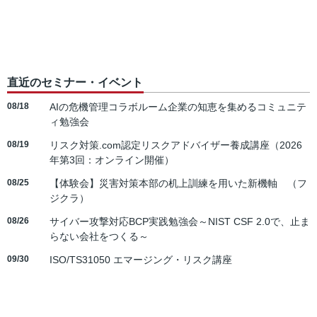
直近のセミナー・イベント
08/18
AIの危機管理コラボルーム企業の知恵を集めるコミュニテ
ィ勉強会
08/19
リスク対策.com認定リスクアドバイザー養成講座（2026
年第3回：オンライン開催）
08/25
【体験会】災害対策本部の机上訓練を用いた新機軸 （フ
ジクラ）
08/26
サイバー攻撃対応BCP実践勉強会～NIST CSF 2.0で、止ま
らない会社をつくる～
09/30
ISO/TS31050 エマージング・リスク講座