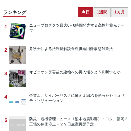
今日
1週間
1ヵ月
ランキング
ニュープロダクツ
最大6～8時間発光する高性能蓄光テー
1
プ
弁護士による法制度解説
食料供給困難事態対策法
2
オピニオン
災害後の建物への再入場をどう判断するか
3
企業よ、サイバーリスクに備えよ
SDNを使ったセキュリ
4
ティソリューション
防災・危機管理ニュース
〔熊本地震影響〕トヨタ、福岡３
5
工場の稼働停止＝２９日生産再開予定