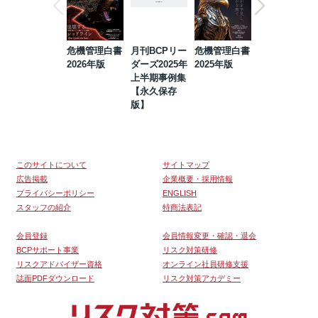
危機管理白書
月刊BCPリー
危機管理白書
2023年防災・
2026年版
ダーズ2025年
2025年版
BCP・リスク
上半期事例集
マネジメント
【永久保存
事例集【永久
版】
保存版】
このサイトについて
サイトマップ
広告掲載
企業概要・採用情報
プライバシーポリシー
ENGLISH
スタッフの紹介
特商法表記
会員登録
会員情報変更・確認・退会
BCPサポート事業
リスク対策研修
リスクアドバイザー資格
オンライン社員研修支援
誌面PDFダウンロード
リスク対策アカデミー