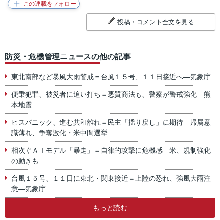
投稿・コメント全文を見る
防災・危機管理ニュースの他の記事
東北南部など暴風大雨警戒＝台風１５号、１１日接近へ―気象庁
便乗犯罪、被災者に追い打ち＝悪質商法も、警察が警戒強化―熊
本地震
ヒスパニック、進む共和離れ＝民主「揺り戻し」に期待―帰属意
識薄れ、争奪激化・米中間選挙
相次ぐＡＩモデル「暴走」＝自律的攻撃に危機感―米、規制強化
の動きも
台風１５号、１１日に東北・関東接近＝上陸の恐れ、強風大雨注
意―気象庁
もっと読む