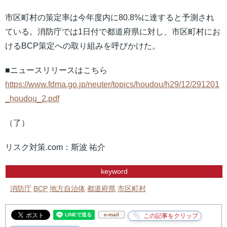
市区町村の策定率は今年度内に80.8%に達すると予測され
ている。消防庁では1日付で都道府県に対し、市区町村にお
けるBCP策定への取り組みを呼びかけた。
■ニュースリリースはこちら
https://www.fdma.go.jp/neuter/topics/houdou/h29/12/291201
_houdou_2.pdf
（了）
リスク対策.com：斯波 祐介
keyword
消防庁
BCP
地方自治体
都道府県
市区町村
e-mail