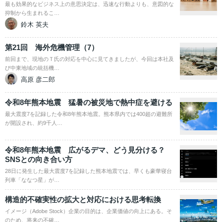
最も効果的なビジネス上の意思決定は、迅速な行動よりも、意図的な
抑制から生まれるこ…
鈴木 英夫
第21回 海外危機管理（7）
前回まで、現地のＴ氏の対応を中心に見てきましたが、今回は本社及
び中東地域の統括機…
高原 彦二郎
令和8年熊本地震 猛暑の被災地で熱中症を避ける
最大震度7を記録した令和8年熊本地震。熊本県内では400超の避難所
が開設され、約9千人…
令和8年熊本地震 広がるデマ、どう見分ける？
SNSとの向き合い方
28日に発生した最大震度7を記録した熊本地震では、早くも豪華寝台
列車「ななつ星」が…
構造的不確実性の拡大と対応における思考転換
イメージ（Adobe Stock）企業の目的は、企業価値の向上にある。そ
のため、将来の不確…