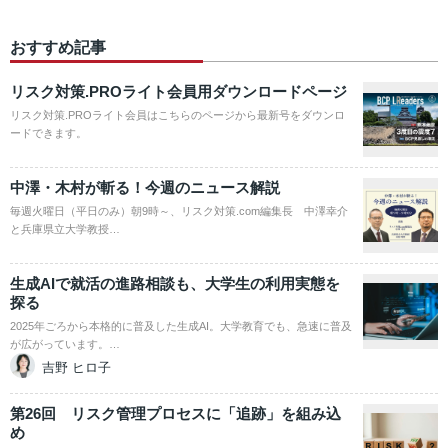
おすすめ記事
リスク対策.PROライト会員用ダウンロードページ
リスク対策.PROライト会員はこちらのページから最新号をダウンロ
ードできます。
中澤・木村が斬る！今週のニュース解説
毎週火曜日（平日のみ）朝9時～、リスク対策.com編集長 中澤幸介
と兵庫県立大学教授…
生成AIで就活の進路相談も、大学生の利用実態を
探る
2025年ごろから本格的に普及した生成AI。大学教育でも、急速に普及
が広がっています。…
吉野 ヒロ子
第26回 リスク管理プロセスに「追跡」を組み込
め