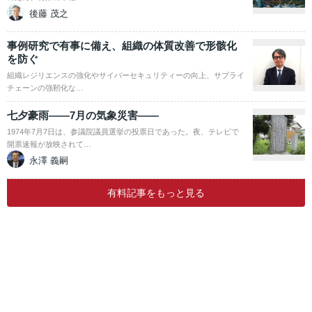
後藤 茂之
事例研究で有事に備え、組織の体質改善で形骸化
を防ぐ
組織レジリエンスの強化やサイバーセキュリティーの向上、サプライ
チェーンの強靭化な…
七夕豪雨――7月の気象災害――
1974年7月7日は、参議院議員選挙の投票日であった。夜、テレビで
開票速報が放映されて…
永澤 義嗣
有料記事をもっと見る