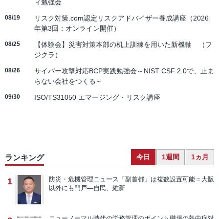
ィ勉強会
08/19
リスク対策.com認定リスクアドバイザー養成講座（2026
年第3回：オンライン開催）
08/25
【体験会】災害対策本部の机上訓練を用いた新機軸 （フ
ジクラ）
08/26
サイバー攻撃対応BCP実践勉強会～NIST CSF 2.0で、止ま
らない会社をつくる～
09/30
ISO/TS31050 エマージング・リスク講座
今日
1週間
1ヵ月
ランキング
防災・危機管理ニュース
「副首都」は複数設置可能＝大阪
1
以外にも門戸―自民、維新
ニューノーマル時代の労務管理のポイント
職場の熱中症対