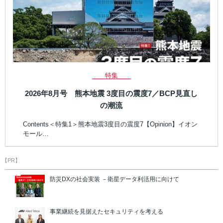
特集
2026年8月号 熊本地震 3度目の震度7／BCP見直し
の潮流
Contents＜特集1＞熊本地震3度目の震度7【Opinion】イオン
モール…
【PR】
防災DXの社会実装 －衛星データ利活用に向けて
事業継続を見据えたセキュリティを考える