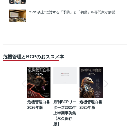
“SNS炎上”に対する「予防」と「初動」を専門家が解説
危機管理とBCPのおススメ本
危機管理白書
月刊BCPリー
危機管理白書
2023年防災・
2026年版
ダーズ2025年
2025年版
BCP・リスク
上半期事例集
マネジメント
【永久保存
事例集【永久
版】
保存版】