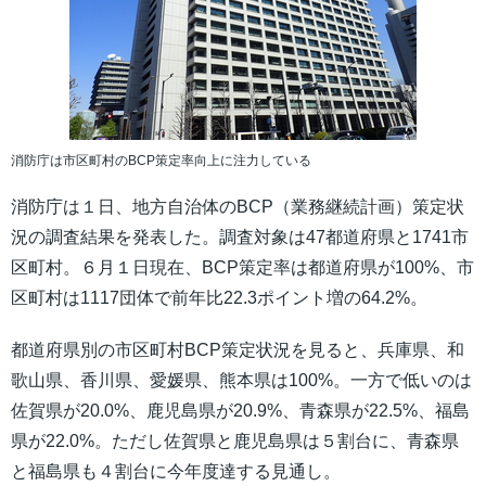
消防庁は市区町村のBCP策定率向上に注力している
消防庁は１日、地方自治体のBCP（業務継続計画）策定状
況の調査結果を発表した。調査対象は47都道府県と1741市
区町村。６月１日現在、BCP策定率は都道府県が100%、市
区町村は1117団体で前年比22.3ポイント増の64.2%。
都道府県別の市区町村BCP策定状況を見ると、兵庫県、和
歌山県、香川県、愛媛県、熊本県は100%。一方で低いのは
佐賀県が20.0%、鹿児島県が20.9%、青森県が22.5%、福島
県が22.0%。ただし佐賀県と鹿児島県は５割台に、青森県
と福島県も４割台に今年度達する見通し。