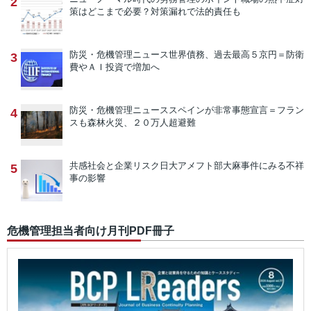
2
策はどこまで必要？対策漏れで法的責任も
防災・危機管理ニュース
世界債務、過去最高５京円＝防衛
3
費やＡＩ投資で増加へ
防災・危機管理ニュース
スペインが非常事態宣言＝フラン
4
スも森林火災、２０万人超避難
共感社会と企業リスク
日大アメフト部大麻事件にみる不祥
5
事の影響
危機管理担当者向け月刊PDF冊子