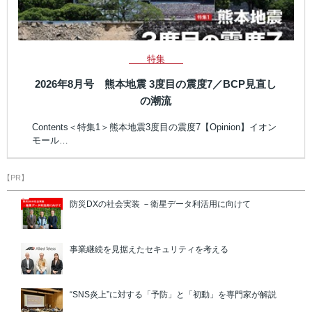
特集
2026年8月号 熊本地震 3度目の震度7／BCP見直し
の潮流
Contents＜特集1＞熊本地震3度目の震度7【Opinion】イオン
モール…
【PR】
防災DXの社会実装 －衛星データ利活用に向けて
事業継続を見据えたセキュリティを考える
“SNS炎上”に対する「予防」と「初動」を専門家が解説