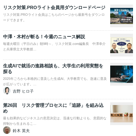
リスク対策.PROライト会員用ダウンロードページ
リスク対策.PROライト会員はこちらのページから最新号をダウンロ
ードできます。
中澤・木村が斬る！今週のニュース解説
毎週火曜日（平日のみ）朝9時～、リスク対策.com編集長 中澤幸介
と兵庫県立大学教授…
生成AIで就活の進路相談も、大学生の利用実態を
探る
2025年ごろから本格的に普及した生成AI。大学教育でも、急速に普及
が広がっています。…
吉野 ヒロ子
第26回 リスク管理プロセスに「追跡」を組み込
め
最も効果的なビジネス上の意思決定は、迅速な行動よりも、意図的な
抑制から生まれるこ…
鈴木 英夫