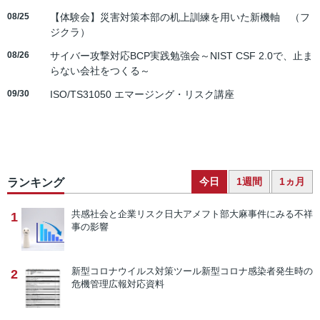
08/25
【体験会】災害対策本部の机上訓練を用いた新機軸 （フ
ジクラ）
08/26
サイバー攻撃対応BCP実践勉強会～NIST CSF 2.0で、止ま
らない会社をつくる～
09/30
ISO/TS31050 エマージング・リスク講座
今日
1週間
1ヵ月
ランキング
共感社会と企業リスク
日大アメフト部大麻事件にみる不祥
1
事の影響
新型コロナウイルス対策ツール
新型コロナ感染者発生時の
2
危機管理広報対応資料