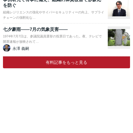
を防ぐ
組織レジリエンスの強化やサイバーセキュリティーの向上、サプライ
チェーンの強靭化な…
七夕豪雨――7月の気象災害――
1974年7月7日は、参議院議員選挙の投票日であった。夜、テレビで
開票速報が放映されて…
永澤 義嗣
有料記事をもっと見る