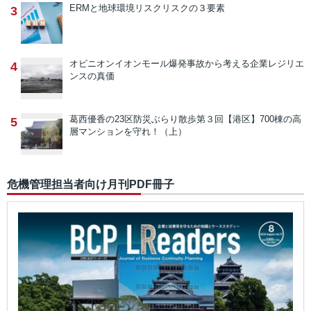
ERMと地球環境リスク
リスクの３要素
3
オピニオン
イオンモール爆発事故から考える企業レジリエ
4
ンスの真価
葛西優香の23区防災ぶらり散歩
第３回【港区】700棟の高
5
層マンションを守れ！（上）
危機管理担当者向け月刊PDF冊子