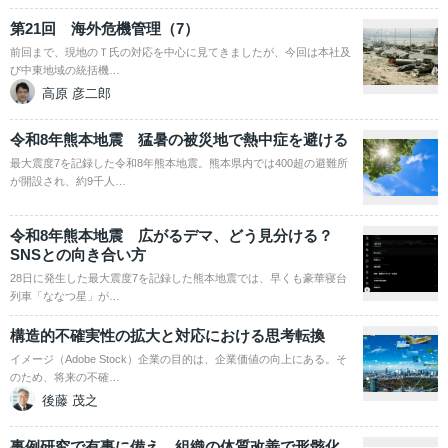
第21回 海外危機管理（7）
前回まで、現地のＴ氏の対応を中心に見てきましたが、今回は本社及
び中東地域の統括機…
高原 彦二郎
令和8年熊本地震 猛暑の被災地で熱中症を避ける
最大震度7を記録した令和8年熊本地震。熊本県内では400超の避難所
が開設され、約9千人…
令和8年熊本地震 広がるデマ、どう見分ける？
SNSとの向き合い方
28日に発生した最大震度7を記録した熊本地震では、早くも豪華寝台
列車「ななつ星」が…
構造的不確実性の拡大と対応における思考転換
イメージ（Adobe Stock）企業の目的は、企業価値の向上にある。そ
のため、将来の不確…
後藤 茂之
事例研究で有事に備え、組織の体質改善で形骸化