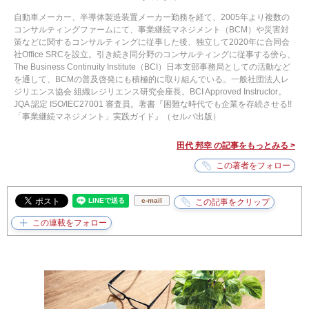
自動車メーカー、半導体製造装置メーカー勤務を経て、2005年より複数の
コンサルティングファームにて、事業継続マネジメント（BCM）や災害対
策などに関するコンサルティングに従事した後、独立して2020年に合同会
社Office SRCを設立。引き続き同分野のコンサルティングに従事する傍ら、
The Business Continuity Institute（BCI）日本支部事務局としての活動など
を通して、BCMの普及啓発にも積極的に取り組んでいる。一般社団法人レ
ジリエンス協会 組織レジリエンス研究会座長。BCI Approved Instructor。
JQA 認定 ISO/IEC27001 審査員。著書『困難な時代でも企業を存続させる!!
「事業継続マネジメント」実践ガイド』（セルバ出版）
田代 邦幸 の記事をもっとみる >
e-mail