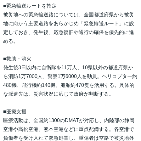
■緊急輸送ルートを指定
被災地への緊急輸送路については、全国都道府県から被災
地に向かう主要道路をあらかじめ「緊急輸送ルート」に設
定しておき、発生後、応急復旧や通行の確保を優先的に進
める。
■救助・消火
発生後3日以内に自衛隊を11万人、10県以外の都道府県か
ら消防1万7000人、警察1万6000人を動員。ヘリコプター約
480機、飛行機約140機、船舶約470隻を活用する。具体的
な派遣先は、災害状況に応じて政府が判断する。
■医療支援
医療活動は、全国約1300のDMATが対応し、内陸部の静岡
空港や高松空港、熊本空港などに重点配備する。各空港で
負傷者を受け入れて緊急処置し、重傷者は空路で被災地外