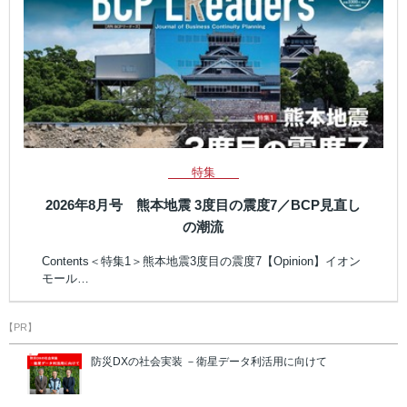
特集
2026年8月号 熊本地震 3度目の震度7／BCP見直し
の潮流
Contents＜特集1＞熊本地震3度目の震度7【Opinion】イオン
モール…
【PR】
防災DXの社会実装 －衛星データ利活用に向けて