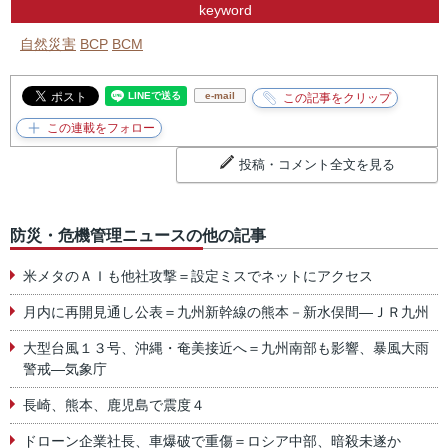
keyword
自然災害
BCP
BCM
e-mail
投稿・コメント全文を見る
防災・危機管理ニュースの他の記事
米メタのＡＩも他社攻撃＝設定ミスでネットにアクセス
月内に再開見通し公表＝九州新幹線の熊本－新水俣間―ＪＲ九州
大型台風１３号、沖縄・奄美接近へ＝九州南部も影響、暴風大雨
警戒―気象庁
長崎、熊本、鹿児島で震度４
ドローン企業社長、車爆破で重傷＝ロシア中部、暗殺未遂か