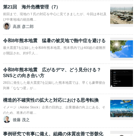
第21回 海外危機管理（7）
前回まで、現地のＴ氏の対応を中心に見てきましたが、今回は本社及
び中東地域の統括機…
高原 彦二郎
令和8年熊本地震 猛暑の被災地で熱中症を避ける
最大震度7を記録した令和8年熊本地震。熊本県内では400超の避難所
が開設され、約9千人…
令和8年熊本地震 広がるデマ、どう見分ける？
SNSとの向き合い方
28日に発生した最大震度7を記録した熊本地震では、早くも豪華寝台
列車「ななつ星」が…
構造的不確実性の拡大と対応における思考転換
イメージ（Adobe Stock）企業の目的は、企業価値の向上にある。そ
のため、将来の不確…
後藤 茂之
事例研究で有事に備え、組織の体質改善で形骸化