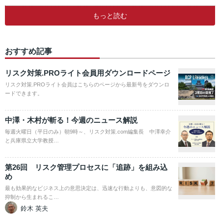
もっと読む
おすすめ記事
リスク対策.PROライト会員用ダウンロードページ
リスク対策.PROライト会員はこちらのページから最新号をダウンロ
ードできます。
中澤・木村が斬る！今週のニュース解説
毎週火曜日（平日のみ）朝9時～、リスク対策.com編集長 中澤幸介
と兵庫県立大学教授…
第26回 リスク管理プロセスに「追跡」を組み込
め
最も効果的なビジネス上の意思決定は、迅速な行動よりも、意図的な
抑制から生まれるこ…
鈴木 英夫