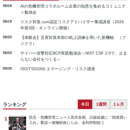
08/18
AIの危機管理コラボルーム企業の知恵を集めるコミュニテ
ィ勉強会
08/19
リスク対策.com認定リスクアドバイザー養成講座（2026
年第3回：オンライン開催）
08/25
【体験会】災害対策本部の机上訓練を用いた新機軸 （フ
ジクラ）
08/26
サイバー攻撃対応BCP実践勉強会～NIST CSF 2.0で、止ま
らない会社をつくる～
09/30
ISO/TS31050 エマージング・リスク講座
今日
1週間
1ヵ月
ランキング
防災・危機管理ニュース
高市首相、日銀総裁に「国債買い
1
入れ」要請＝積極財政にらみ、金利抑制狙う