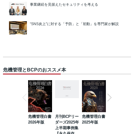
事業継続を見据えたセキュリティを考える
“SNS炎上”に対する「予防」と「初動」を専門家が解説
危機管理とBCPのおススメ本
危機管理白書
月刊BCPリー
危機管理白書
2023年防災・
2026年版
ダーズ2025年
2025年版
BCP・リスク
上半期事例集
マネジメント
【永久保存
事例集【永久