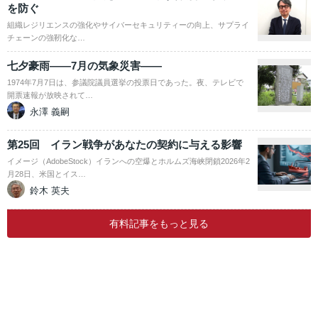
を防ぐ
組織レジリエンスの強化やサイバーセキュリティーの向上、サプライ
チェーンの強靭化な…
七夕豪雨――7月の気象災害――
1974年7月7日は、参議院議員選挙の投票日であった。夜、テレビで
開票速報が放映されて…
永澤 義嗣
第25回 イラン戦争があなたの契約に与える影響
イメージ（AdobeStock）イランへの空爆とホルムズ海峡閉鎖2026年2
月28日、米国とイス…
鈴木 英夫
有料記事をもっと見る