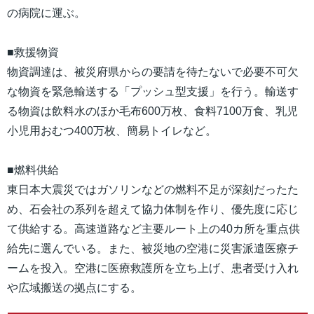
の病院に運ぶ。
■救援物資
物資調達は、被災府県からの要請を待たないで必要不可欠
な物資を緊急輸送する「プッシュ型支援」を行う。輸送す
る物資は飲料水のほか毛布600万枚、食料7100万食、乳児
小児用おむつ400万枚、簡易トイレなど。
■燃料供給
東日本大震災ではガソリンなどの燃料不足が深刻だったた
め、石会社の系列を超えて協力体制を作り、優先度に応じ
て供給する。高速道路など主要ルート上の40カ所を重点供
給先に選んでいる。また、被災地の空港に災害派遣医療チ
ームを投入。空港に医療救護所を立ち上げ、患者受け入れ
や広域搬送の拠点にする。