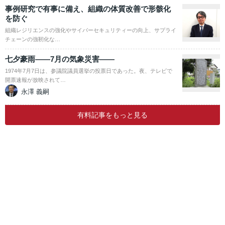
事例研究で有事に備え、組織の体質改善で形骸化
を防ぐ
組織レジリエンスの強化やサイバーセキュリティーの向上、サプライ
チェーンの強靭化な…
七夕豪雨――7月の気象災害――
1974年7月7日は、参議院議員選挙の投票日であった。夜、テレビで
開票速報が放映されて…
永澤 義嗣
有料記事をもっと見る