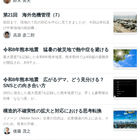
鈴木 英夫
第21回 海外危機管理（7）
前回まで、現地のＴ氏の対応を中心に見てきましたが、今回は本社及
び中東地域の統括機…
高原 彦二郎
令和8年熊本地震 猛暑の被災地で熱中症を避ける
最大震度7を記録した令和8年熊本地震。熊本県内では400超の避難所
が開設され、約9千人…
令和8年熊本地震 広がるデマ、どう見分ける？
SNSとの向き合い方
28日に発生した最大震度7を記録した熊本地震では、早くも豪華寝台
列車「ななつ星」が…
構造的不確実性の拡大と対応における思考転換
イメージ（Adobe Stock）企業の目的は、企業価値の向上にある。そ
のため、将来の不確…
後藤 茂之