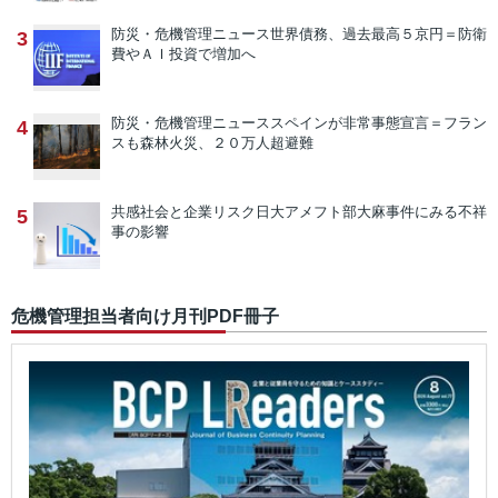
防災・危機管理ニュース
世界債務、過去最高５京円＝防衛
3
費やＡＩ投資で増加へ
防災・危機管理ニュース
スペインが非常事態宣言＝フラン
4
スも森林火災、２０万人超避難
共感社会と企業リスク
日大アメフト部大麻事件にみる不祥
5
事の影響
危機管理担当者向け月刊PDF冊子