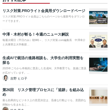
リスク対策.PROライト会員用ダウンロードページ
リスク対策.PROライト会員はこちらのページから最新号をダウンロ
ードできます。
中澤・木村が斬る！今週のニュース解説
毎週火曜日（平日のみ）朝9時～、リスク対策.com編集長 中澤幸介
と兵庫県立大学教授…
生成AIで就活の進路相談も、大学生の利用実態を
探る
2025年ごろから本格的に普及した生成AI。大学教育でも、急速に普及
が広がっています。…
吉野 ヒロ子
第26回 リスク管理プロセスに「追跡」を組み込
め
最も効果的なビジネス上の意思決定は、迅速な行動よりも、意図的な
抑制から生まれるこ…