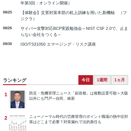
年第3回：オンライン開催）
08/25
【体験会】災害対策本部の机上訓練を用いた新機軸 （フ
ジクラ）
08/26
サイバー攻撃対応BCP実践勉強会～NIST CSF 2.0で、止ま
らない会社をつくる～
09/30
ISO/TS31050 エマージング・リスク講座
今日
1週間
1ヵ月
ランキング
防災・危機管理ニュース
「副首都」は複数設置可能＝大阪
1
以外にも門戸―自民、維新
ニューノーマル時代の労務管理のポイント
職場の熱中症対
2
策はどこまで必要？対策漏れで法的責任も