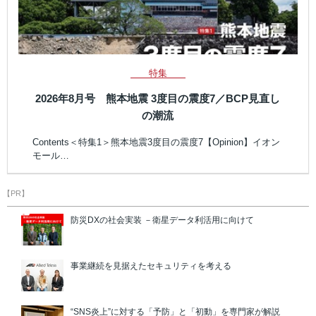
特集
2026年8月号 熊本地震 3度目の震度7／BCP見直し
の潮流
Contents＜特集1＞熊本地震3度目の震度7【Opinion】イオン
モール…
【PR】
防災DXの社会実装 －衛星データ利活用に向けて
事業継続を見据えたセキュリティを考える
“SNS炎上”に対する「予防」と「初動」を専門家が解説