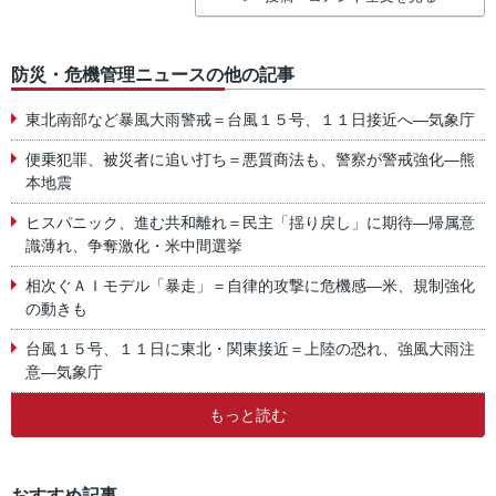
防災・危機管理ニュースの他の記事
東北南部など暴風大雨警戒＝台風１５号、１１日接近へ―気象庁
便乗犯罪、被災者に追い打ち＝悪質商法も、警察が警戒強化―熊
本地震
ヒスパニック、進む共和離れ＝民主「揺り戻し」に期待―帰属意
識薄れ、争奪激化・米中間選挙
相次ぐＡＩモデル「暴走」＝自律的攻撃に危機感―米、規制強化
の動きも
台風１５号、１１日に東北・関東接近＝上陸の恐れ、強風大雨注
意―気象庁
もっと読む
おすすめ記事