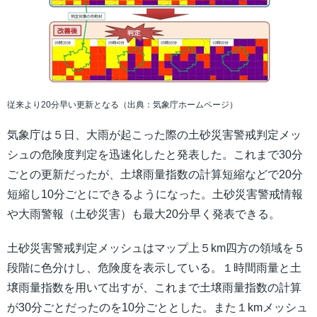
従来より20分早い更新となる（出典：気象庁ホームページ）
気象庁は５日、大雨が起こった際の土砂災害警戒判定メッ
シュの危険度判定を迅速化したと発表した。これまで30分
ごとの更新だったが、土壌雨量指数の計算短縮などで20分
短縮し10分ごとにできるようになった。土砂災害警戒情報
や大雨警報（土砂災害）も最大20分早く発表できる。
土砂災害警戒判定メッシュはマップ上５km四方の領域を５
段階に色分けし、危険度を表示している。１時間雨量と土
壌雨量指数を用いて出すが、これまで土壌雨量指数の計算
が30分ごとだったのを10分ごととした。また１kmメッシュ