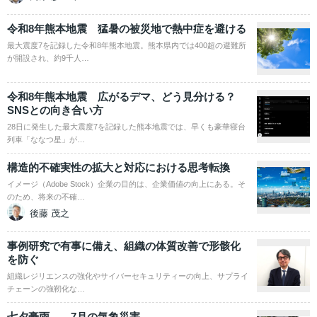
令和8年熊本地震 猛暑の被災地で熱中症を避ける
最大震度7を記録した令和8年熊本地震。熊本県内では400超の避難所
が開設され、約9千人…
令和8年熊本地震 広がるデマ、どう見分ける？
SNSとの向き合い方
28日に発生した最大震度7を記録した熊本地震では、早くも豪華寝台
列車「ななつ星」が…
構造的不確実性の拡大と対応における思考転換
イメージ（Adobe Stock）企業の目的は、企業価値の向上にある。そ
のため、将来の不確…
後藤 茂之
事例研究で有事に備え、組織の体質改善で形骸化
を防ぐ
組織レジリエンスの強化やサイバーセキュリティーの向上、サプライ
チェーンの強靭化な…
七夕豪雨――7月の気象災害――