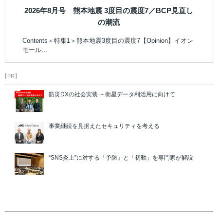
2026年8月号 熊本地震 3度目の震度7／BCP見直し
の潮流
Contents＜特集1＞熊本地震3度目の震度7【Opinion】イオン
モール…
【PR】
防災DXの社会実装 －衛星データ利活用に向けて
事業継続を見据えたセキュリティを考える
“SNS炎上”に対する「予防」と「初動」を専門家が解説