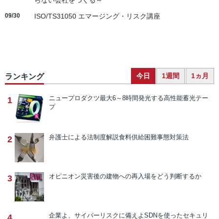
らない会社をつくる～
09/30
ISO/TS31050 エマージング・リスク講座
今日
1週間
1ヵ月
ランキング
ニュープロダクツ
最大6～8時間発光する高性能蓄光テー
1
プ
弁護士による法制度解説
食料供給困難事態対策法
2
オピニオン
災害後の建物への再入場をどう判断するか
3
企業よ、サイバーリスクに備えよ
SDNを使ったセキュリ
4