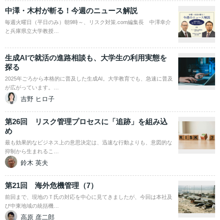
中澤・木村が斬る！今週のニュース解説
毎週火曜日（平日のみ）朝9時～、リスク対策.com編集長 中澤幸介
と兵庫県立大学教授…
生成AIで就活の進路相談も、大学生の利用実態を
探る
2025年ごろから本格的に普及した生成AI。大学教育でも、急速に普及
が広がっています。…
吉野 ヒロ子
第26回 リスク管理プロセスに「追跡」を組み込
め
最も効果的なビジネス上の意思決定は、迅速な行動よりも、意図的な
抑制から生まれるこ…
鈴木 英夫
第21回 海外危機管理（7）
前回まで、現地のＴ氏の対応を中心に見てきましたが、今回は本社及
び中東地域の統括機…
高原 彦二郎