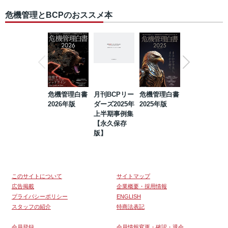
危機管理とBCPのおススメ本
危機管理白書
月刊BCPリー
危機管理白書
2023年防災・
2026年版
ダーズ2025年
2025年版
BCP・リスク
上半期事例集
マネジメント
【永久保存
事例集【永久
版】
保存版】
このサイトについて
サイトマップ
広告掲載
企業概要・採用情報
プライバシーポリシー
ENGLISH
スタッフの紹介
特商法表記
会員登録
会員情報変更・確認・退会