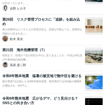
が広がっています。…
吉野 ヒロ子
第26回 リスク管理プロセスに「追跡」を組み込
め
最も効果的なビジネス上の意思決定は、迅速な行動よりも、意図的な
抑制から生まれるこ…
鈴木 英夫
第21回 海外危機管理（7）
前回まで、現地のＴ氏の対応を中心に見てきましたが、今回は本社及
び中東地域の統括機…
高原 彦二郎
令和8年熊本地震 猛暑の被災地で熱中症を避ける
最大震度7を記録した令和8年熊本地震。熊本県内では400超の避難所
が開設され、約9千人…
令和8年熊本地震 広がるデマ、どう見分ける？
SNSとの向き合い方