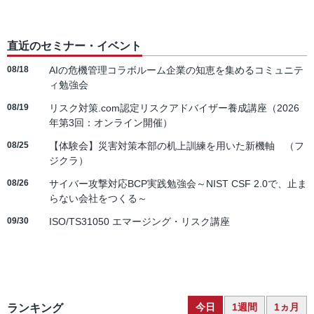
直近のセミナー・イベント
08/18
AIの危機管理コラボルーム企業の知恵を集めるコミュニテ
ィ勉強会
08/19
リスク対策.com認定リスクアドバイザー養成講座（2026
年第3回：オンライン開催）
08/25
【体験会】災害対策本部の机上訓練を用いた新機軸 （フ
ジクラ）
08/26
サイバー攻撃対応BCP実践勉強会～NIST CSF 2.0で、止ま
らない会社をつくる～
09/30
ISO/TS31050 エマージング・リスク講座
今日
1週間
1ヵ月
ランキング