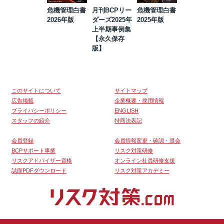
危機管理白書
月刊BCPリー
危機管理白書
2023年防災・
2026年版
ダーズ2025年
2025年版
BCP・リスク
上半期事例集
マネジメント
【永久保存
事例集【永久
版】
保存版】
このサイトについて
サイトマップ
広告掲載
企業概要・採用情報
プライバシーポリシー
ENGLISH
スタッフの紹介
特商法表記
会員登録
会員情報変更・確認・退会
BCPサポート事業
リスク対策研修
リスクアドバイザー資格
オンライン社員研修支援
誌面PDFダウンロード
リスク対策アカデミー