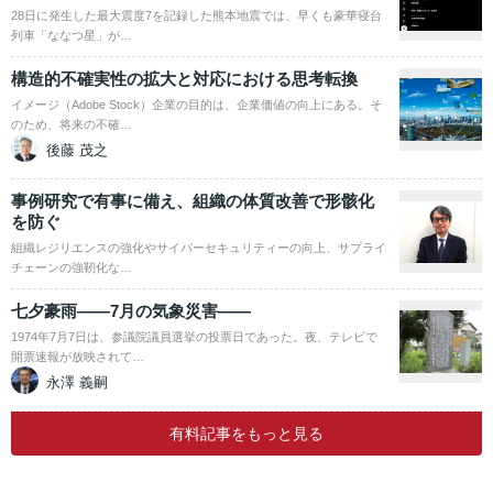
28日に発生した最大震度7を記録した熊本地震では、早くも豪華寝台
列車「ななつ星」が…
構造的不確実性の拡大と対応における思考転換
イメージ（Adobe Stock）企業の目的は、企業価値の向上にある。そ
のため、将来の不確…
後藤 茂之
事例研究で有事に備え、組織の体質改善で形骸化
を防ぐ
組織レジリエンスの強化やサイバーセキュリティーの向上、サプライ
チェーンの強靭化な…
七夕豪雨――7月の気象災害――
1974年7月7日は、参議院議員選挙の投票日であった。夜、テレビで
開票速報が放映されて…
永澤 義嗣
有料記事をもっと見る