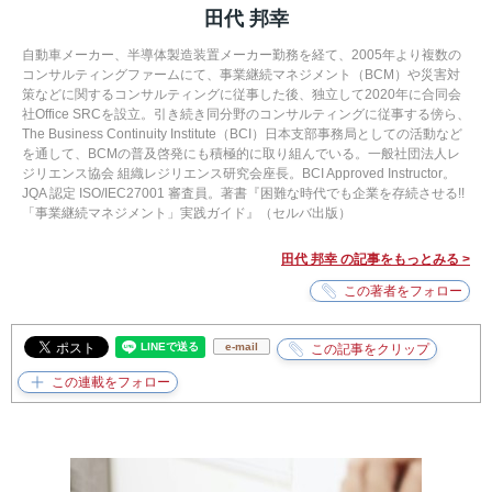
田代 邦幸
自動車メーカー、半導体製造装置メーカー勤務を経て、2005年より複数の
コンサルティングファームにて、事業継続マネジメント（BCM）や災害対
策などに関するコンサルティングに従事した後、独立して2020年に合同会
社Office SRCを設立。引き続き同分野のコンサルティングに従事する傍ら、
The Business Continuity Institute（BCI）日本支部事務局としての活動など
を通して、BCMの普及啓発にも積極的に取り組んでいる。一般社団法人レ
ジリエンス協会 組織レジリエンス研究会座長。BCI Approved Instructor。
JQA 認定 ISO/IEC27001 審査員。著書『困難な時代でも企業を存続させる!!
「事業継続マネジメント」実践ガイド』（セルバ出版）
田代 邦幸 の記事をもっとみる >
e-mail