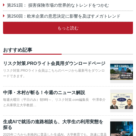
第251回： 損害保険市場の世界的なトレンドをつかむ
第250回：欧米企業の意思決定に影響を及ぼすメガトレンド
もっと読む
おすすめ記事
リスク対策.PROライト会員用ダウンロードページ
リスク対策.PROライト会員はこちらのページから最新号をダウンロ
ードできます。
中澤・木村が斬る！今週のニュース解説
毎週火曜日（平日のみ）朝9時～、リスク対策.com編集長 中澤幸介
と兵庫県立大学教授…
生成AIで就活の進路相談も、大学生の利用実態を
探る
2025年ごろから本格的に普及した生成AI。大学教育でも、急速に普及