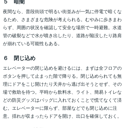
５ 暗闇
夜間なら、普段街頭で明るい街並みが一気に停電で暗くな
るため、さまざまな危険が考えられる。むやみに歩きまわ
らず、周囲の状況を確認して安全な場所で一時避難。水道
管の破裂などで水が噴き出したり、道路が陥没したり路肩
が崩れている可能性もある。
６ 閉じ込め
エレベーターの閉じ込めを避けるには、まずは全フロアの
ボタンを押して止まった階で降りる。閉じ込められても無
理にドアをこじ開けたり天井から逃げ出そうとせず、その
場で救助を待つ。平時から飲料水、ライト、簡易トイレな
どの防災グッズはバッグに入れておくことで慌てなくて済
む。エレベーターに限らず、部屋などでも閉じ込めに注
意。揺れが収まったらドアを開け、出口を確保しておく。