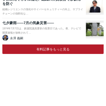
を防ぐ
組織レジリエンスの強化やサイバーセキュリティーの向上、サプライ
チェーンの強靭化な…
七夕豪雨――7月の気象災害――
1974年7月7日は、参議院議員選挙の投票日であった。夜、テレビで
開票速報が放映されて…
永澤 義嗣
有料記事をもっと見る