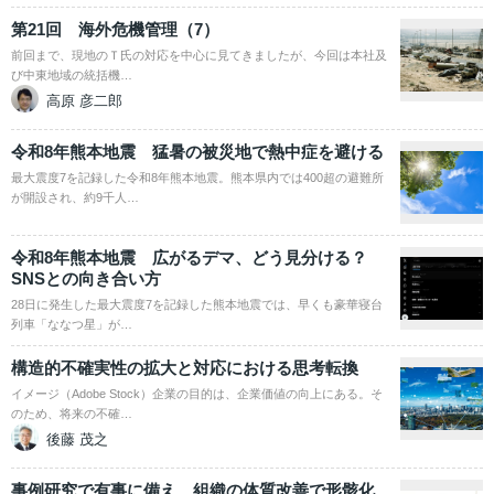
第21回 海外危機管理（7）
前回まで、現地のＴ氏の対応を中心に見てきましたが、今回は本社及
び中東地域の統括機…
高原 彦二郎
令和8年熊本地震 猛暑の被災地で熱中症を避ける
最大震度7を記録した令和8年熊本地震。熊本県内では400超の避難所
が開設され、約9千人…
令和8年熊本地震 広がるデマ、どう見分ける？
SNSとの向き合い方
28日に発生した最大震度7を記録した熊本地震では、早くも豪華寝台
列車「ななつ星」が…
構造的不確実性の拡大と対応における思考転換
イメージ（Adobe Stock）企業の目的は、企業価値の向上にある。そ
のため、将来の不確…
後藤 茂之
事例研究で有事に備え、組織の体質改善で形骸化