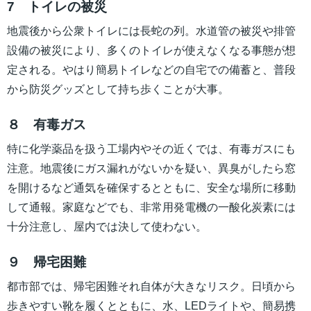
7 トイレの被災
地震後から公衆トイレには長蛇の列。水道管の被災や排管
設備の被災により、多くのトイレが使えなくなる事態が想
定される。やはり簡易トイレなどの自宅での備蓄と、普段
から防災グッズとして持ち歩くことが大事。
８ 有毒ガス
特に化学薬品を扱う工場内やその近くでは、有毒ガスにも
注意。地震後にガス漏れがないかを疑い、異臭がしたら窓
を開けるなど通気を確保するとともに、安全な場所に移動
して通報。家庭などでも、非常用発電機の一酸化炭素には
十分注意し、屋内では決して使わない。
９ 帰宅困難
都市部では、帰宅困難それ自体が大きなリスク。日頃から
歩きやすい靴を履くとともに、水、LEDライトや、簡易携