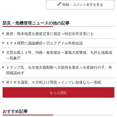
投稿・コメント全文を見る
防災・危機管理ニュースの他の記事
政府、熊本地震を激甚災害に指定＝特定非常災害にも
ＥＰＡ視野に議論継続＝日エクアドル外相会談
大型台風１３号、沖縄・奄美接近＝暴風大雨警戒、九州も強風域
―気象庁
トランプ氏、出生地主義制限へ大統領令署名＝出産旅行の子、米
国籍認めず
米ＦＲＢ議長、９月利上げ用意＝インフレ加速なら―英紙
もっと読む
おすすめ記事