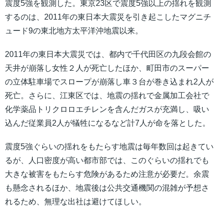
震度5強を観測した。東京23区で震度5強以上の揺れを観測
するのは、2011年の東日本大震災を引き起こしたマグニチ
ュード9の東北地方太平洋沖地震以来。
2011年の東日本大震災では、都内で千代田区の九段会館の
天井が崩落し女性２人が死亡したほか、町田市のスーパー
の立体駐車場でスロープが崩落し車３台が巻き込まれ2人が
死亡。さらに、江東区では、地震の揺れで金属加工会社で
化学薬品トリクロロエチレンを含んだガスが充満し、吸い
込んだ従業員2人が犠牲になるなど計7人が命を落とした。
震度5強ぐらいの揺れをもたらす地震は毎年数回は起きてい
るが、人口密度が高い都市部では、このぐらいの揺れでも
大きな被害をもたらす危険があるため注意が必要だ。余震
も懸念されるほか、地震後は公共交通機関の混雑が予想さ
れるため、無理な出社は避けてほしい。