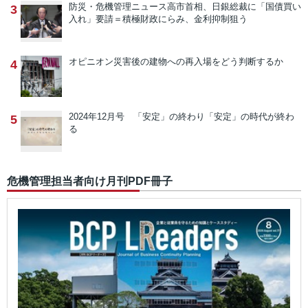
防災・危機管理ニュース
高市首相、日銀総裁に「国債買い
3
入れ」要請＝積極財政にらみ、金利抑制狙う
オピニオン
災害後の建物への再入場をどう判断するか
4
2024年12月号 「安定」の終わり
「安定」の時代が終わ
5
る
危機管理担当者向け月刊PDF冊子