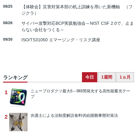
08/25
【体験会】災害対策本部の机上訓練を用いた新機軸 （フ
ジクラ）
08/26
サイバー攻撃対応BCP実践勉強会～NIST CSF 2.0で、止ま
らない会社をつくる～
09/30
ISO/TS31050 エマージング・リスク講座
今日
1週間
1ヵ月
ランキング
ニュープロダクツ
最大6～8時間発光する高性能蓄光テー
1
プ
弁護士による法制度解説
食料供給困難事態対策法
2