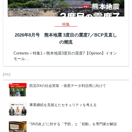
特集
2026年8月号 熊本地震 3度目の震度7／BCP見直し
の潮流
Contents＜特集1＞熊本地震3度目の震度7【Opinion】イオン
モール…
【PR】
防災DXの社会実装 －衛星データ利活用に向けて
事業継続を見据えたセキュリティを考える
“SNS炎上”に対する「予防」と「初動」を専門家が解説