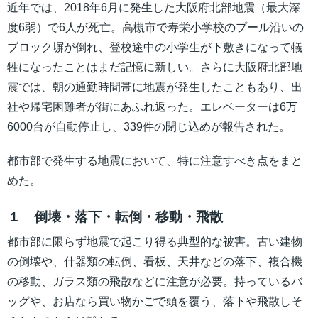
近年では、2018年6月に発生した大阪府北部地震（最大深
度6弱）で6人が死亡。高槻市で寿栄小学校のプール沿いの
ブロック塀が倒れ、登校途中の小学生が下敷きになって犠
牲になったことはまだ記憶に新しい。さらに大阪府北部地
震では、朝の通勤時間帯に地震が発生したこともあり、出
社や帰宅困難者が街にあふれ返った。エレベーターは6万
6000台が自動停止し、339件の閉じ込めが報告された。
都市部で発生する地震において、特に注意すべき点をまと
めた。
１ 倒壊・落下・転倒・移動・飛散
都市部に限らず地震で起こり得る典型的な被害。古い建物
の倒壊や、什器類の転倒、看板、天井などの落下、複合機
の移動、ガラス類の飛散などに注意が必要。持っているバ
ッグや、お店なら買い物かごで頭を覆う、落下や飛散しそ