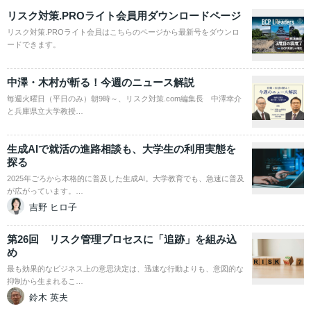
リスク対策.PROライト会員用ダウンロードページ
リスク対策.PROライト会員はこちらのページから最新号をダウンロ
ードできます。
中澤・木村が斬る！今週のニュース解説
毎週火曜日（平日のみ）朝9時～、リスク対策.com編集長 中澤幸介
と兵庫県立大学教授…
生成AIで就活の進路相談も、大学生の利用実態を
探る
2025年ごろから本格的に普及した生成AI。大学教育でも、急速に普及
が広がっています。…
吉野 ヒロ子
第26回 リスク管理プロセスに「追跡」を組み込
め
最も効果的なビジネス上の意思決定は、迅速な行動よりも、意図的な
抑制から生まれるこ…
鈴木 英夫