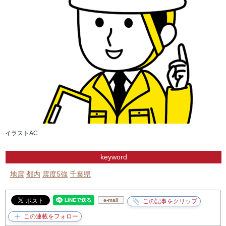
イラストAC
keyword
地震
都内
震度5強
千葉県
e-mail