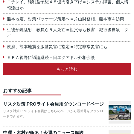
ニチレイ、純利益予想４８億円引き下げ＝システム障害、個人情
報流出か
熊本地震、対策パッケージ策定へ＝片山財務相、熊本市を訪問
生徒が銃乱射、教員ら５人死亡＝祖父母も殺害、犯行後自殺―タ
イ
政府、熊本地震を激甚災害に指定＝特定非常災害にも
ＥＰＡ視野に議論継続＝日エクアドル外相会談
もっと読む
おすすめ記事
リスク対策.PROライト会員用ダウンロードページ
リスク対策.PROライト会員はこちらのページから最新号をダウンロ
ードできます。
中澤・木村が斬る！今週のニュース解説