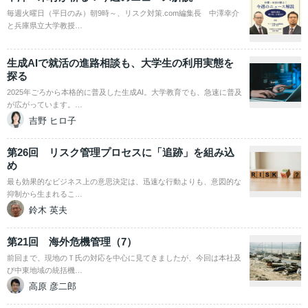
毎週火曜日（平日のみ）朝9時～、リスク対策.com編集長 中澤幸介
と兵庫県立大学教授…
生成AIで就活の進路相談も、大学生の利用実態を
探る
2025年ごろから本格的に普及した生成AI。大学教育でも、急速に普及
が広がっています。…
吉野 ヒロ子
第26回 リスク管理プロセスに「追跡」を組み込
め
最も効果的なビジネス上の意思決定は、迅速な行動よりも、意図的な
抑制から生まれるこ…
鈴木 英夫
第21回 海外危機管理（7）
前回まで、現地のＴ氏の対応を中心に見てきましたが、今回は本社及
び中東地域の統括機…
高原 彦二郎