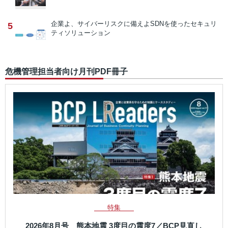
企業よ、サイバーリスクに備えよ
SDNを使ったセキュリ
5
ティソリューション
危機管理担当者向け月刊PDF冊子
特集
2026年8月号 熊本地震 3度目の震度7／BCP見直し