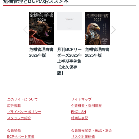
危機管理とBCPのおススメ本
危機管理白書
月刊BCPリー
危機管理白書
2023年防災・
2026年版
ダーズ2025年
2025年版
BCP・リスク
上半期事例集
マネジメント
【永久保存
事例集【永久
版】
保存版】
このサイトについて
サイトマップ
広告掲載
企業概要・採用情報
プライバシーポリシー
ENGLISH
スタッフの紹介
特商法表記
会員登録
会員情報変更・確認・退会
BCPサポート事業
リスク対策研修