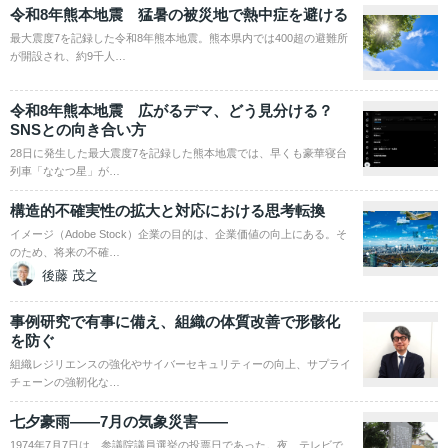
令和8年熊本地震 猛暑の被災地で熱中症を避ける
最大震度7を記録した令和8年熊本地震。熊本県内では400超の避難所
が開設され、約9千人…
令和8年熊本地震 広がるデマ、どう見分ける？
SNSとの向き合い方
28日に発生した最大震度7を記録した熊本地震では、早くも豪華寝台
列車「ななつ星」が…
構造的不確実性の拡大と対応における思考転換
イメージ（Adobe Stock）企業の目的は、企業価値の向上にある。そ
のため、将来の不確…
後藤 茂之
事例研究で有事に備え、組織の体質改善で形骸化
を防ぐ
組織レジリエンスの強化やサイバーセキュリティーの向上、サプライ
チェーンの強靭化な…
七夕豪雨――7月の気象災害――
1974年7月7日は、参議院議員選挙の投票日であった。夜、テレビで