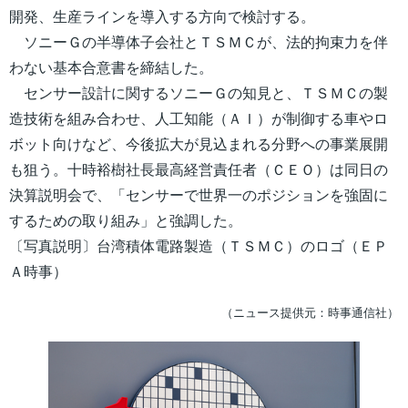
開発、生産ラインを導入する方向で検討する。
ソニーＧの半導体子会社とＴＳＭＣが、法的拘束力を伴
わない基本合意書を締結した。
センサー設計に関するソニーＧの知見と、ＴＳＭＣの製
造技術を組み合わせ、人工知能（ＡＩ）が制御する車やロ
ボット向けなど、今後拡大が見込まれる分野への事業展開
も狙う。十時裕樹社長最高経営責任者（ＣＥＯ）は同日の
決算説明会で、「センサーで世界一のポジションを強固に
するための取り組み」と強調した。
〔写真説明〕台湾積体電路製造（ＴＳＭＣ）のロゴ（ＥＰ
Ａ時事）
（ニュース提供元：時事通信社）