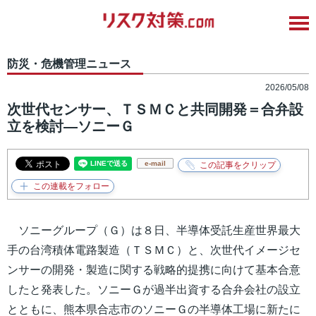
防災・危機管理ニュース
2026/05/08
次世代センサー、ＴＳＭＣと共同開発＝合弁設
立を検討―ソニーＧ
e-mail
ソニーグループ（Ｇ）は８日、半導体受託生産世界最大
手の台湾積体電路製造（ＴＳＭＣ）と、次世代イメージセ
ンサーの開発・製造に関する戦略的提携に向けて基本合意
したと発表した。ソニーＧが過半出資する合弁会社の設立
とともに、熊本県合志市のソニーＧの半導体工場に新たに