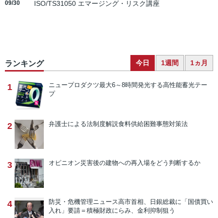
09/30
ISO/TS31050 エマージング・リスク講座
今日
1週間
1ヵ月
ランキング
ニュープロダクツ
最大6～8時間発光する高性能蓄光テー
1
プ
弁護士による法制度解説
食料供給困難事態対策法
2
オピニオン
災害後の建物への再入場をどう判断するか
3
防災・危機管理ニュース
高市首相、日銀総裁に「国債買い
4
入れ」要請＝積極財政にらみ、金利抑制狙う