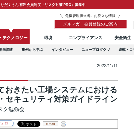
りだくさん 有料会員制度「リスク対策.PRO」募集中
危機管理担当者にお役立ち情報
メルマガ・会員登録のご案内
T・テクノロジー
環境
コンプライアンス
安全衛生
動向調査
事例から学ぶ
インタビュー
ニュープロダクツ
連載・コ
2022/11/11
ておきたい工場システムにおける
・セキュリティ対策ガイドライン
リスク勉強会
e-mail