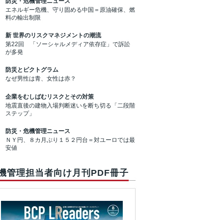
防災・危機管理ニュース
エネルギー危機、守り固める中国＝原油確保、燃
料の輸出制限
新 世界のリスクマネジメントの潮流
第22回 「ソーシャルメディア依存症」で訴訟
が多発
防災とピクトグラム
なぜ男性は青、女性は赤？
企業をむしばむリスクとその対策
地震直後の建物入場判断迷いを断ち切る「二段階
ステップ」
防災・危機管理ニュース
ＮＹ円、８カ月ぶり１５２円台＝対ユーロでは最
安値
機管理担当者向け月刊PDF冊子