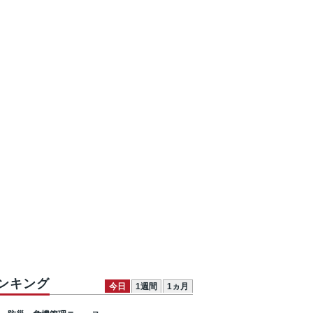
ンキング
今日
1週間
1ヵ月