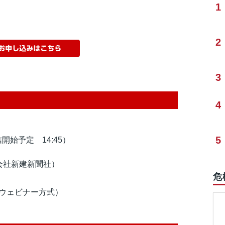
1
2
3
4
5
開始予定 14:45）
会社新建新聞社）
危
mウェビナー方式）