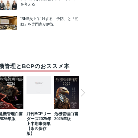
を考える
“SNS炎上”に対する「予防」と「初
動」を専門家が解説
機管理とBCPのおススメ本
危機管理白書
月刊BCPリー
危機管理白書
2023年防災・
危機管理白書
2026年版
ダーズ2025年
2025年版
BCP・リスク
2024年版
上半期事例集
マネジメント
【永久保存
事例集【永久
版】
保存版】