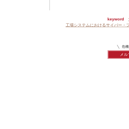
keyword
工場システムにおけるサイバー・
危機
メル