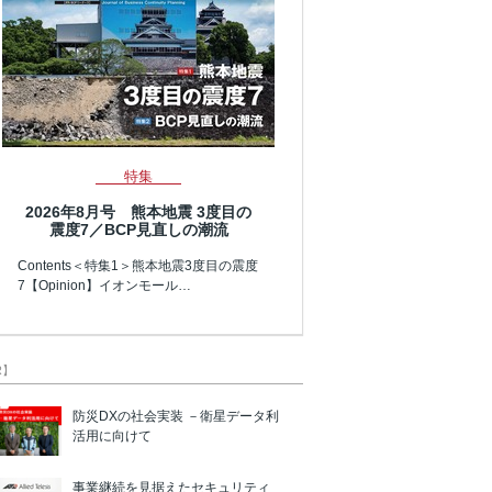
特集
2026年8月号 熊本地震 3度目の
震度7／BCP見直しの潮流
Contents＜特集1＞熊本地震3度目の震度
7【Opinion】イオンモール…
R】
防災DXの社会実装 －衛星データ利
活用に向けて
事業継続を見据えたセキュリティ