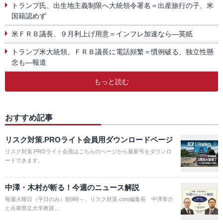
トランプ氏、出生地主義制限へ大統領令署名＝出産旅行の子、米
国籍認めず
米ＦＲＢ議長、９月利上げ用意＝インフレ加速なら―英紙
トランプ米大統領、ＦＲＢ議長に電話頻繁＝慣例破る、独立性懸
念も―報道
もっと読む
おすすめ記事
リスク対策.PROライト会員用ダウンロードページ
リスク対策.PROライト会員はこちらのページから最新号をダウンロ
ードできます。
中澤・木村が斬る！今週のニュース解説
毎週火曜日（平日のみ）朝9時～、リスク対策.com編集長 中澤幸介
と兵庫県立大学教授…