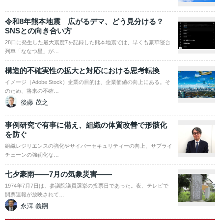
令和8年熊本地震 広がるデマ、どう見分ける？
SNSとの向き合い方
28日に発生した最大震度7を記録した熊本地震では、早くも豪華寝台
列車「ななつ星」が…
構造的不確実性の拡大と対応における思考転換
イメージ（Adobe Stock）企業の目的は、企業価値の向上にある。そ
のため、将来の不確…
後藤 茂之
事例研究で有事に備え、組織の体質改善で形骸化
を防ぐ
組織レジリエンスの強化やサイバーセキュリティーの向上、サプライ
チェーンの強靭化な…
七夕豪雨――7月の気象災害――
1974年7月7日は、参議院議員選挙の投票日であった。夜、テレビで
開票速報が放映されて…
永澤 義嗣