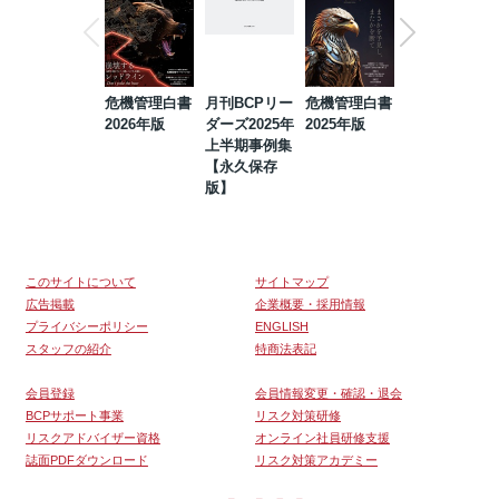
危機管理白書
月刊BCPリー
危機管理白書
2023年防災・
2026年版
ダーズ2025年
2025年版
BCP・リスク
上半期事例集
マネジメント
【永久保存
事例集【永久
版】
保存版】
このサイトについて
サイトマップ
広告掲載
企業概要・採用情報
プライバシーポリシー
ENGLISH
スタッフの紹介
特商法表記
会員登録
会員情報変更・確認・退会
BCPサポート事業
リスク対策研修
リスクアドバイザー資格
オンライン社員研修支援
誌面PDFダウンロード
リスク対策アカデミー