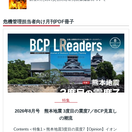
危機管理担当者向け月刊PDF冊子
特集
2026年8月号 熊本地震 3度目の震度7／BCP見直し
の潮流
Contents＜特集1＞熊本地震3度目の震度7【Opinion】イオン