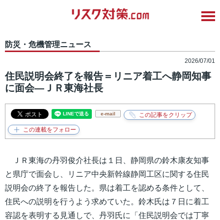
防災・危機管理ニュース
2026/07/01
住民説明会終了を報告＝リニア着工へ静岡知事
に面会―ＪＲ東海社長
e-mail
ＪＲ東海の丹羽俊介社長は１日、静岡県の鈴木康友知事
と県庁で面会し、リニア中央新幹線静岡工区に関する住民
説明会の終了を報告した。県は着工を認める条件として、
住民への説明を行うよう求めていた。鈴木氏は７日に着工
容認を表明する見通しで、丹羽氏に「住民説明会では丁寧