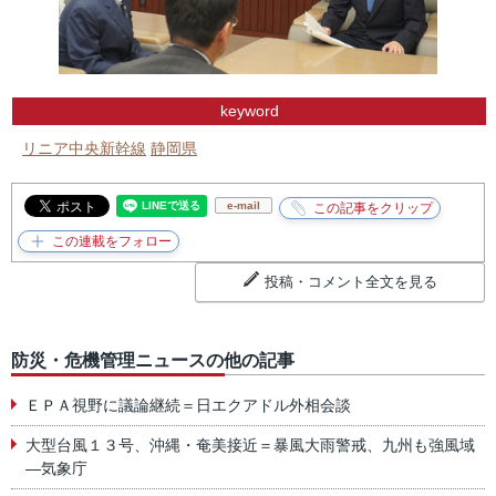
keyword
リニア中央新幹線
静岡県
e-mail
投稿・コメント全文を見る
防災・危機管理ニュースの他の記事
ＥＰＡ視野に議論継続＝日エクアドル外相会談
大型台風１３号、沖縄・奄美接近＝暴風大雨警戒、九州も強風域
―気象庁