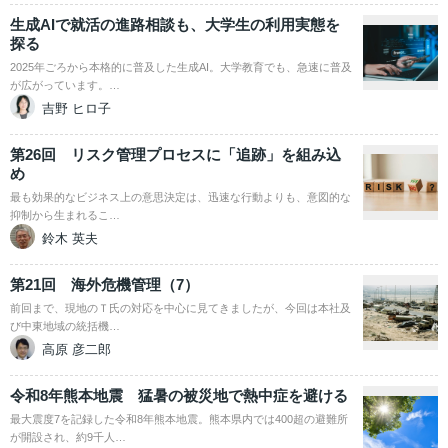
生成AIで就活の進路相談も、大学生の利用実態を
探る
2025年ごろから本格的に普及した生成AI。大学教育でも、急速に普及
が広がっています。…
吉野 ヒロ子
第26回 リスク管理プロセスに「追跡」を組み込
め
最も効果的なビジネス上の意思決定は、迅速な行動よりも、意図的な
抑制から生まれるこ…
鈴木 英夫
第21回 海外危機管理（7）
前回まで、現地のＴ氏の対応を中心に見てきましたが、今回は本社及
び中東地域の統括機…
高原 彦二郎
令和8年熊本地震 猛暑の被災地で熱中症を避ける
最大震度7を記録した令和8年熊本地震。熊本県内では400超の避難所
が開設され、約9千人…