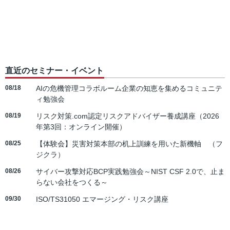
直近のセミナー・イベント
08/18
AIの危機管理コラボルーム企業の知恵を集めるコミュニテ
ィ勉強会
08/19
リスク対策.com認定リスクアドバイザー養成講座（2026
年第3回：オンライン開催）
08/25
【体験会】災害対策本部の机上訓練を用いた新機軸 （フ
ジクラ）
08/26
サイバー攻撃対応BCP実践勉強会～NIST CSF 2.0で、止ま
らない会社をつくる～
09/30
ISO/TS31050 エマージング・リスク講座