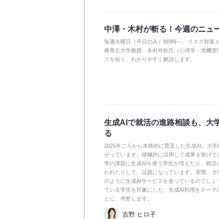
中澤・木村が斬る！今週のニュ
毎週火曜日（平日のみ）朝9時～、リスク対策.
庫県立大学教授 木村玲欧氏（心理学・危機管
スを短く、わかりやすく解説します。
生成AIで就活の進路相談も、大
る
2025年ごろから本格的に普及した生成AI。大
がっています。積極的に活用して成果を挙げて
学の課題に生成AIを使う学生が増えたり、就活
われたりして、話題になっています。実際、大
のように生成AIサービスを使っているのでしょ
ている学生を対象にした、生成AI利用をテーマ
とに、考察します。
吉野 ヒロ子