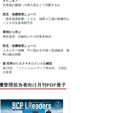
オピニオン
災害後の建物への再入場をどう判断するか
防災・危機管理ニュース
〔熊本地震影響〕トヨタ、福岡３工場の稼働停止
＝２９日生産再開予定
事例から学ぶ
都水道局、五輪向けテロ対策本格化
防災・危機管理ニュース
エネルギー危機、守り固める中国＝原油確保、燃
料の輸出制限
新 世界のリスクマネジメントの潮流
第22回 「ソーシャルメディア依存症」で訴訟
が多発
機管理担当者向け月刊PDF冊子