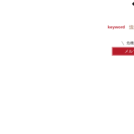
p
keyword
情
危機
メル