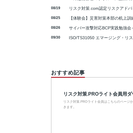
08/19
リスク対策.com認定リスクアドバ
08/25
【体験会】災害対策本部の机上訓
08/26
サイバー攻撃対応BCP実践勉強会～N
09/30
ISO/TS31050 エマージング・リ
おすすめ記事
リスク対策.PROライト会員用
リスク対策.PROライト会員はこちらのページ
きます。