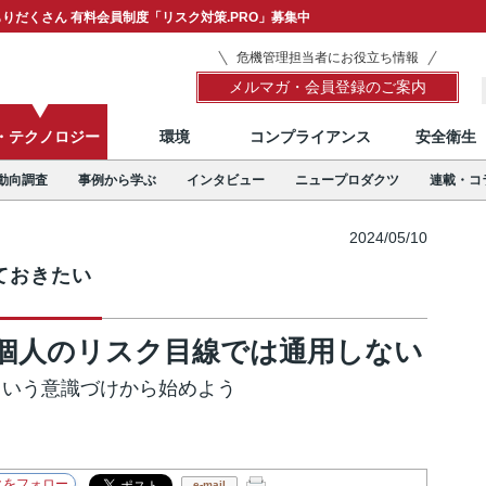
りだくさん 有料会員制度「リスク対策.PRO」募集中
危機管理担当者にお役立ち情報
メルマガ・会員登録のご案内
T・テクノロジー
環境
コンプライアンス
安全衛生
動向調査
事例から学ぶ
インタビュー
ニュープロダクツ
連載・コ
2024/05/10
ておきたい
個人のリスク目線では通用しない
るという意識づけから始めよう
e-mail