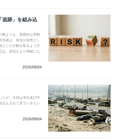
「追跡」を組み込
行動よりも、意図的な抑制
担当者は、状況が依然とし
固とした行動を取るよう圧
応は、状況がより明確にな
2026/08/04
したが、今回は本社及び中
観点も入れて見ていきたい
2026/08/04