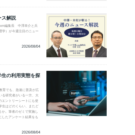
ース解説
com編集長 中澤幸介と兵
理学）が今週注目のニュー
2026/08/04
学生の利用実態を探
学教育でも、急速に普及が広
いる研究者がいる一方、大
のエントリーシートにも使
学生はどのくらい、またど
うか。筆者のゼミで実施し
にしたアンケート結果をも
2026/08/04