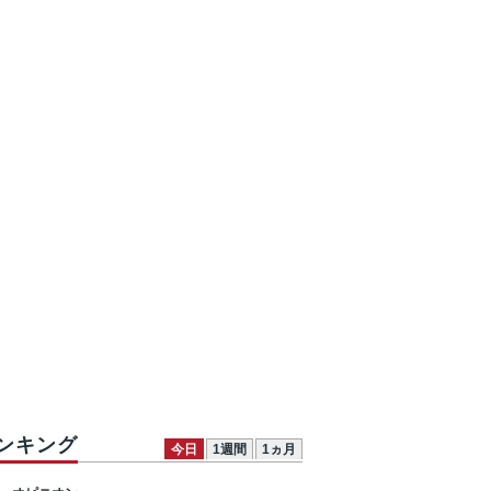
ンキング
今日
1週間
1ヵ月