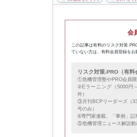
会
この記事は有料のリスク対策.P
ていない方は、有料会員登録をお
リスク対策.PRO（有
①危機管理塾やPRO会員
②Eラーニング（5000
外）
③月刊BCPリーダーズ（3
号のみ）
➃専門家連載、「事例」記
⑤危機管理ニュース解説