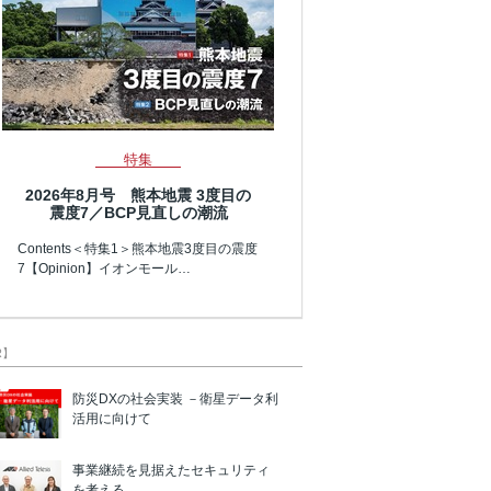
特集
2026年8月号 熊本地震 3度目の
震度7／BCP見直しの潮流
Contents＜特集1＞熊本地震3度目の震度
7【Opinion】イオンモール…
R】
防災DXの社会実装 －衛星データ利
活用に向けて
事業継続を見据えたセキュリティ
を考える