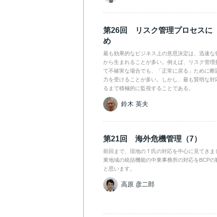
第26回 リスク管理プロセスに
め
最も効果的なビジネス上の意思決定は、迅速な
から生まれることが多い。例えば、リスク管理
て不確実な場合でも、「正常に戻る」ために断
力を受けることが多い。しかし、最も賢明な対
るまで積極的に監視することである。
鈴木 英夫
第21回 海外危機管理（7）
前回まで、現地のＴ氏の対応を中心に見てきま
東地域の統括機能の中東事務所の対応をBCPの
と思います。
高原 彦二郎