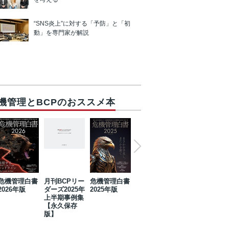
“SNS炎上”に対する「予防」と「初
動」を専門家が解説
機管理とBCPのおススメ本
危機管理白書
月刊BCPリー
危機管理白書
2023年防災・
危機管理白書
2026年版
ダーズ2025年
2025年版
BCP・リスク
2024年版
上半期事例集
マネジメント
【永久保存
事例集【永久
版】
保存版】