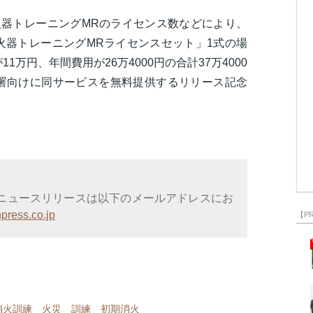
火器トレーニングMRのライセンス数などにより、
火器トレーニングMRライセンスセット」1式の場
万円、年間費用が26万4000円の合計37万4000
署向けに同サービスを無料提供するリリース記念
ニュースリリースは以下のメールアドレスにお
press.co.jp
【P
消火訓練
火災
訓練
初期消火