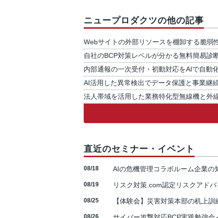
ニュープロダクツの他の記事
Webサイトの外部リソースを棚卸する脆弱
自社のBCP対策レベルが分かる無料簡易診
内部通報の一次受付・初動対応をAIで自動
AI活用した異常検出でデータ保護と事業継
法人帯域を活用した業務特化型無線機と外
直近のセミナー・イベント
08/18
AIの危機管理コラボルーム企業
08/19
リスク対策.com認定リスクアドバ
08/25
【体験会】災害対策本部の机上訓
08/26
サイバー攻撃対応BCP実践勉強会～N