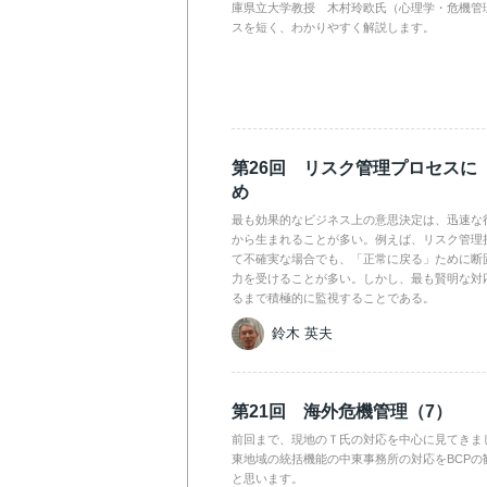
庫県立大学教授 木村玲欧氏（心理学・危機管
スを短く、わかりやすく解説します。
第26回 リスク管理プロセスに
め
最も効果的なビジネス上の意思決定は、迅速な
から生まれることが多い。例えば、リスク管理
て不確実な場合でも、「正常に戻る」ために断
力を受けることが多い。しかし、最も賢明な対
るまで積極的に監視することである。
鈴木 英夫
第21回 海外危機管理（7）
前回まで、現地のＴ氏の対応を中心に見てきま
東地域の統括機能の中東事務所の対応をBCPの
と思います。