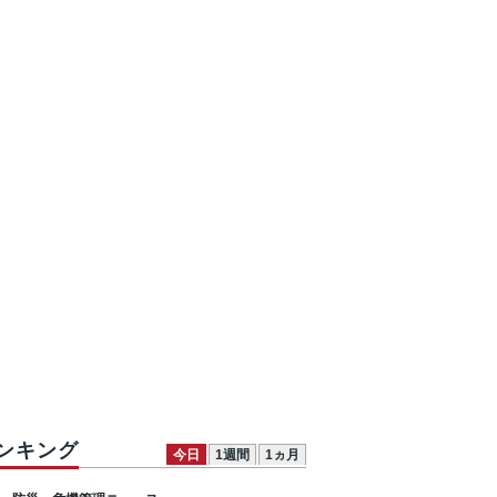
ンキング
今日
1週間
1ヵ月