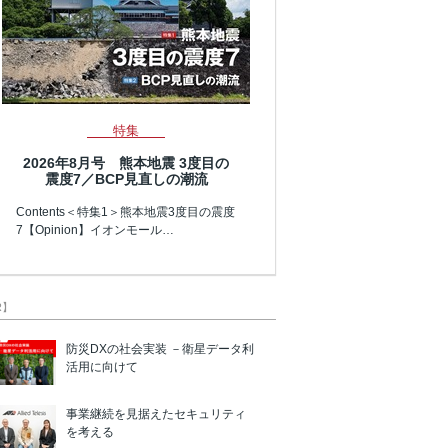
特集
2026年8月号 熊本地震 3度目の
震度7／BCP見直しの潮流
Contents＜特集1＞熊本地震3度目の震度
7【Opinion】イオンモール…
R】
防災DXの社会実装 －衛星データ利
活用に向けて
事業継続を見据えたセキュリティ
を考える