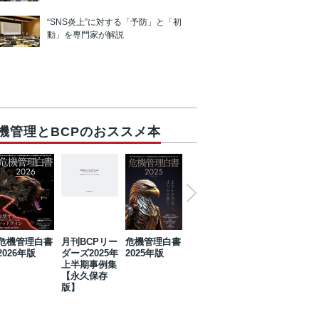
“SNS炎上”に対する「予防」と「初
動」を専門家が解説
機管理とBCPのおススメ本
危機管理白書
月刊BCPリー
危機管理白書
2023年防災・
危機管理白書
2026年版
ダーズ2025年
2025年版
BCP・リスク
2024年版
上半期事例集
マネジメント
【永久保存
事例集【永久
版】
保存版】