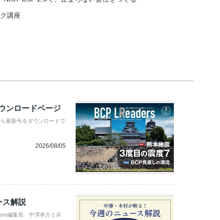
スク講座
ダウンロードページ
から最新号をダウンロードで
2026/08/05
ース解説
com編集長 中澤幸介と兵