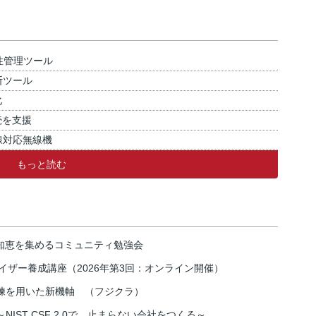
性管理ツール
断ツール
化
続を支援
線対応無線機
もっと読む
の知恵を集めるコミュニティ勉強会
イザー養成講座（2026年第3回：オンライン開催）
練を用いた新機軸 （フジクラ）
IST CSF 2.0で、止まらない会社をつくる～