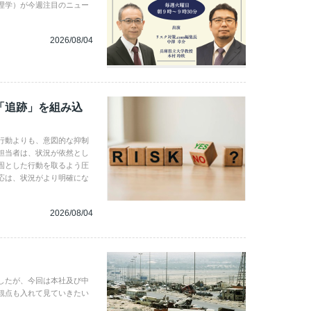
理学）が今週注目のニュー
2026/08/04
「追跡」を組み込
行動よりも、意図的な抑制
担当者は、状況が依然とし
固とした行動を取るよう圧
応は、状況がより明確にな
2026/08/04
したが、今回は本社及び中
観点も入れて見ていきたい