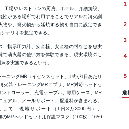
1
は、工場やレストランの厨房、ホテル、介護施設、
能性がある場所で利用することでリアルな消火訓
2
火物や、発火物から延焼する物を自由に設定でき
なシナリオを想定できる。
3
ス、指示圧力計、安全栓、安全栓の封などを忠実
覚で消火器の使い方を体験できる。現実環境のも
4
訓練を実施できるという。
5
ーニングMRライセンスセット」1式が1日あたり
、消火器トレーニングMRアプリ、MR対応ヘッドセ
危
コントローラー、充電ケーブル、専用ケース、MR
ニュアル、メールサポート、配送料が含まれる。
して、現地サポート（1日8万8000円）、
）、追加のMRヘッドセット用保護マスク（100枚、1650