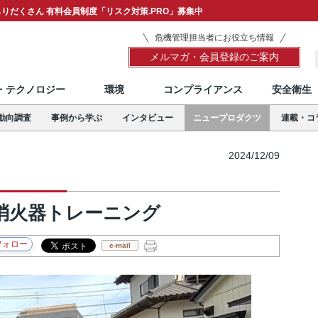
りだくさん 有料会員制度「リスク対策.PRO」募集中
危機管理担当者にお役立ち情報
メルマガ・会員登録のご案内
T・テクノロジー
環境
コンプライアンス
安全衛生
動向調査
事例から学ぶ
インタビュー
ニュープロダクツ
連載・コ
2024/12/09
消火器トレーニング
e-mail