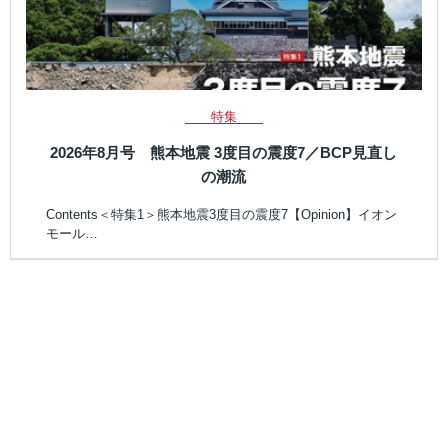
特集
2026年8月号 熊本地震 3度目の震度7／BCP見直し
の潮流
Contents＜特集1＞熊本地震3度目の震度7【Opinion】イオン
モール…