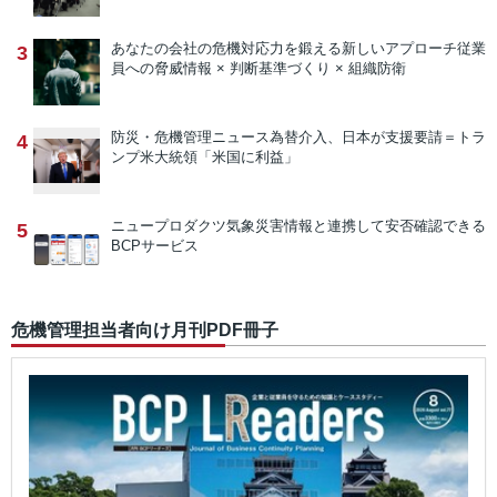
あなたの会社の危機対応力を鍛える新しいアプローチ
従業
3
員への脅威情報 × 判断基準づくり × 組織防衛
防災・危機管理ニュース
為替介入、日本が支援要請＝トラ
4
ンプ米大統領「米国に利益」
ニュープロダクツ
気象災害情報と連携して安否確認できる
5
BCPサービス
危機管理担当者向け月刊PDF冊子