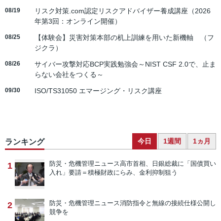
08/19
リスク対策.com認定リスクアドバイザー養成講座（2026
年第3回：オンライン開催）
08/25
【体験会】災害対策本部の机上訓練を用いた新機軸 （フ
ジクラ）
08/26
サイバー攻撃対応BCP実践勉強会～NIST CSF 2.0で、止ま
らない会社をつくる～
09/30
ISO/TS31050 エマージング・リスク講座
今日
1週間
1ヵ月
ランキング
防災・危機管理ニュース
高市首相、日銀総裁に「国債買い
1
入れ」要請＝積極財政にらみ、金利抑制狙う
防災・危機管理ニュース
消防指令と無線の接続仕様公開し
2
競争を