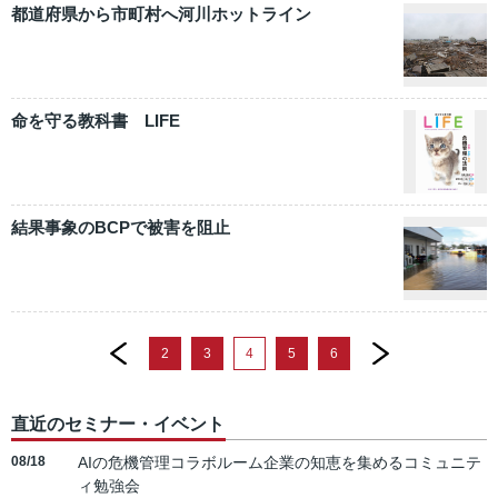
都道府県から市町村へ河川ホットライン
命を守る教科書 LIFE
結果事象のBCPで被害を阻止
prev
next
2
3
4
5
6
直近のセミナー・イベント
08/18
AIの危機管理コラボルーム企業の知恵を集めるコミュニテ
ィ勉強会