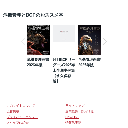
危機管理とBCPのおススメ本
危機管理白書
月刊BCPリー
危機管理白書
2023年防災・
2026年版
ダーズ2025年
2025年版
BCP・リスク
上半期事例集
マネジメント
【永久保存
事例集【永久
版】
保存版】
このサイトについて
サイトマップ
広告掲載
企業概要・採用情報
プライバシーポリシー
ENGLISH
スタッフの紹介
特商法表記