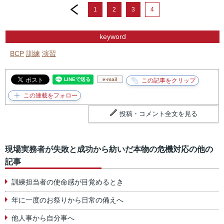
prev
1
2
3
4
keyword
BCP
訓練
演習
e-mail
投稿・コメント全文を見る
現場実務者が失敗と成功から紡いだ本物の危機対応の他の
記事
訓練担当者の使命感が目覚めるとき
年に一度のお祭りから日常の備えへ
他人事から自分事へ