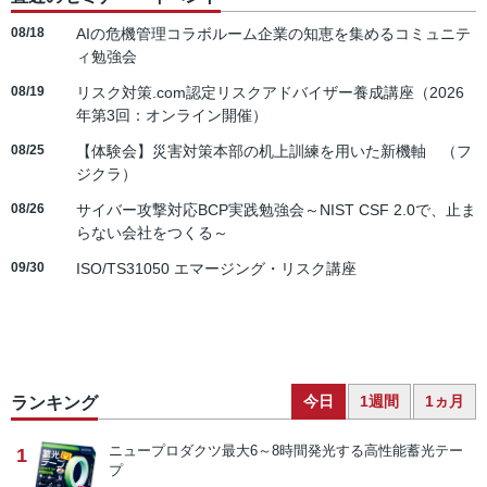
08/18
AIの危機管理コラボルーム企業の知恵を集めるコミュニテ
ィ勉強会
08/19
リスク対策.com認定リスクアドバイザー養成講座（2026
年第3回：オンライン開催）
08/25
【体験会】災害対策本部の机上訓練を用いた新機軸 （フ
ジクラ）
08/26
サイバー攻撃対応BCP実践勉強会～NIST CSF 2.0で、止ま
らない会社をつくる～
09/30
ISO/TS31050 エマージング・リスク講座
今日
1週間
1ヵ月
ランキング
ニュープロダクツ
最大6～8時間発光する高性能蓄光テー
1
プ