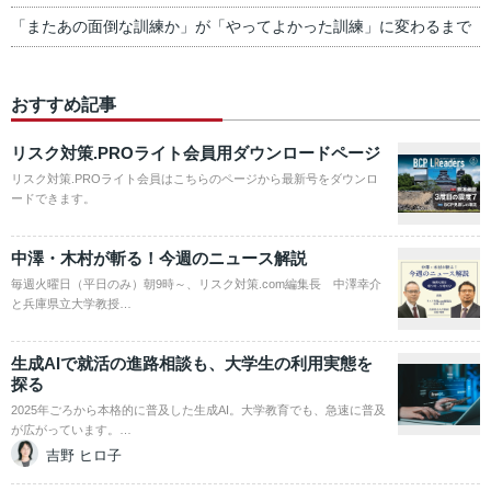
「またあの面倒な訓練か」が「やってよかった訓練」に変わるまで
おすすめ記事
リスク対策.PROライト会員用ダウンロードページ
リスク対策.PROライト会員はこちらのページから最新号をダウンロ
ードできます。
中澤・木村が斬る！今週のニュース解説
毎週火曜日（平日のみ）朝9時～、リスク対策.com編集長 中澤幸介
と兵庫県立大学教授…
生成AIで就活の進路相談も、大学生の利用実態を
探る
2025年ごろから本格的に普及した生成AI。大学教育でも、急速に普及
が広がっています。…
吉野 ヒロ子