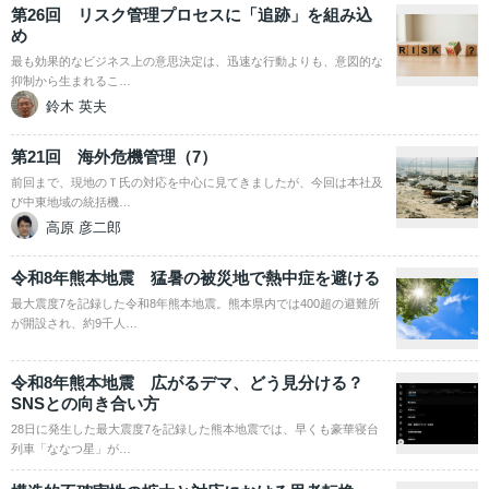
第26回 リスク管理プロセスに「追跡」を組み込
め
最も効果的なビジネス上の意思決定は、迅速な行動よりも、意図的な
抑制から生まれるこ…
鈴木 英夫
第21回 海外危機管理（7）
前回まで、現地のＴ氏の対応を中心に見てきましたが、今回は本社及
び中東地域の統括機…
高原 彦二郎
令和8年熊本地震 猛暑の被災地で熱中症を避ける
最大震度7を記録した令和8年熊本地震。熊本県内では400超の避難所
が開設され、約9千人…
令和8年熊本地震 広がるデマ、どう見分ける？
SNSとの向き合い方
28日に発生した最大震度7を記録した熊本地震では、早くも豪華寝台
列車「ななつ星」が…