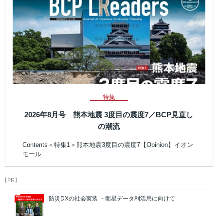
特集
2026年8月号 熊本地震 3度目の震度7／BCP見直し
の潮流
Contents＜特集1＞熊本地震3度目の震度7【Opinion】イオン
モール…
【PR】
防災DXの社会実装 －衛星データ利活用に向けて