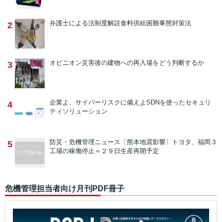
弁護士による法制度解説
食料供給困難事態対策法
2
オピニオン
災害後の建物への再入場をどう判断するか
3
企業よ、サイバーリスクに備えよ
SDNを使ったセキュリ
4
ティソリューション
防災・危機管理ニュース
〔熊本地震影響〕トヨタ、福岡３
5
工場の稼働停止＝２９日生産再開予定
危機管理担当者向け月刊PDF冊子