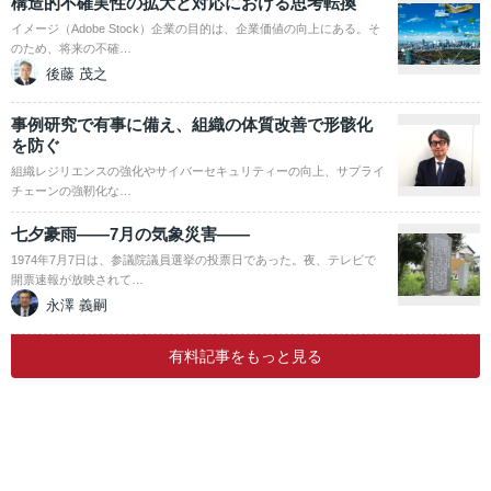
構造的不確実性の拡大と対応における思考転換
イメージ（Adobe Stock）企業の目的は、企業価値の向上にある。そ
のため、将来の不確…
後藤 茂之
事例研究で有事に備え、組織の体質改善で形骸化
を防ぐ
組織レジリエンスの強化やサイバーセキュリティーの向上、サプライ
チェーンの強靭化な…
七夕豪雨――7月の気象災害――
1974年7月7日は、参議院議員選挙の投票日であった。夜、テレビで
開票速報が放映されて…
永澤 義嗣
有料記事をもっと見る