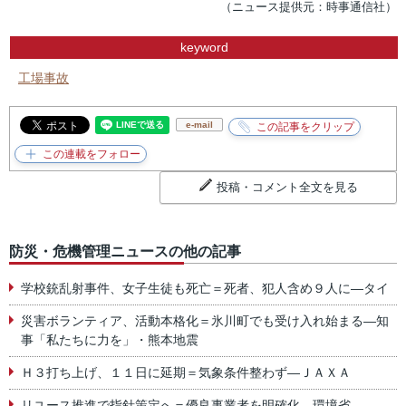
（ニュース提供元：時事通信社）
keyword
工場事故
e-mail
投稿・コメント全文を見る
防災・危機管理ニュースの他の記事
学校銃乱射事件、女子生徒も死亡＝死者、犯人含め９人に―タイ
災害ボランティア、活動本格化＝氷川町でも受け入れ始まる―知
事「私たちに力を」・熊本地震
Ｈ３打ち上げ、１１日に延期＝気象条件整わず―ＪＡＸＡ
リユース推進で指針策定へ＝優良事業者を明確化―環境省