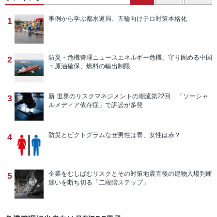
事例から学ぶ
都水道局、五輪向けテロ対策本格化
1
防災・危機管理ニュース
エネルギー危機、守り固める中国
2
＝原油確保、燃料の輸出制限
新 世界のリスクマネジメントの潮流
第22回 「ソーシャ
3
ルメディア依存症」で訴訟が多発
防災とピクトグラム
なぜ男性は青、女性は赤？
4
企業をむしばむリスクとその対策
地震直後の建物入場判断
5
迷いを断ち切る「二段階ステップ」