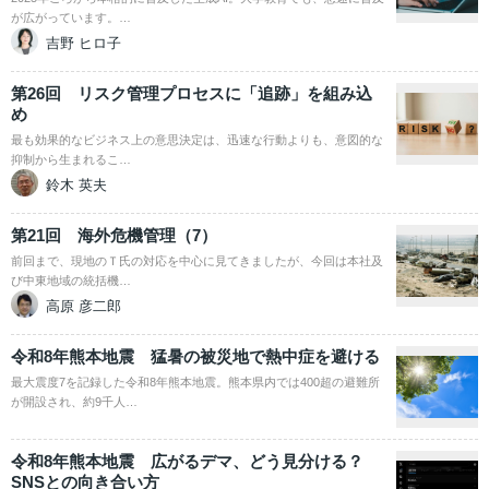
が広がっています。…
吉野 ヒロ子
第26回 リスク管理プロセスに「追跡」を組み込
め
最も効果的なビジネス上の意思決定は、迅速な行動よりも、意図的な
抑制から生まれるこ…
鈴木 英夫
第21回 海外危機管理（7）
前回まで、現地のＴ氏の対応を中心に見てきましたが、今回は本社及
び中東地域の統括機…
高原 彦二郎
令和8年熊本地震 猛暑の被災地で熱中症を避ける
最大震度7を記録した令和8年熊本地震。熊本県内では400超の避難所
が開設され、約9千人…
令和8年熊本地震 広がるデマ、どう見分ける？
SNSとの向き合い方