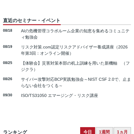
直近のセミナー・イベント
08/18
AIの危機管理コラボルーム企業の知恵を集めるコミュニテ
ィ勉強会
08/19
リスク対策.com認定リスクアドバイザー養成講座（2026
年第3回：オンライン開催）
08/25
【体験会】災害対策本部の机上訓練を用いた新機軸 （フ
ジクラ）
08/26
サイバー攻撃対応BCP実践勉強会～NIST CSF 2.0で、止ま
らない会社をつくる～
09/30
ISO/TS31050 エマージング・リスク講座
今日
1週間
1ヵ月
ランキング