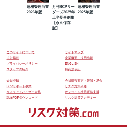
危機管理白書
月刊BCPリー
危機管理白書
2023年防災・
2026年版
ダーズ2025年
2025年版
BCP・リスク
上半期事例集
マネジメント
【永久保存
事例集【永久
版】
保存版】
このサイトについて
サイトマップ
広告掲載
企業概要・採用情報
プライバシーポリシー
ENGLISH
スタッフの紹介
特商法表記
会員登録
会員情報変更・確認・退会
BCPサポート事業
リスク対策研修
リスクアドバイザー資格
オンライン社員研修支援
誌面PDFダウンロード
リスク対策アカデミー