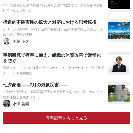
28日に発生した最大震度7を記録した熊本地震では、早くも豪華寝台
列車「ななつ星」が…
構造的不確実性の拡大と対応における思考転換
イメージ（Adobe Stock）企業の目的は、企業価値の向上にある。そ
のため、将来の不確…
後藤 茂之
事例研究で有事に備え、組織の体質改善で形骸化
を防ぐ
組織レジリエンスの強化やサイバーセキュリティーの向上、サプライ
チェーンの強靭化な…
七夕豪雨――7月の気象災害――
1974年7月7日は、参議院議員選挙の投票日であった。夜、テレビで
開票速報が放映されて…
永澤 義嗣
有料記事をもっと見る