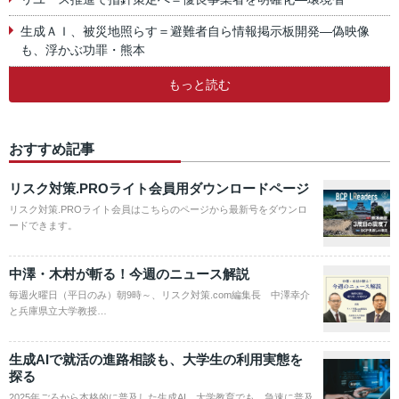
生成ＡＩ、被災地照らす＝避難者自ら情報掲示板開発―偽映像
も、浮かぶ功罪・熊本
もっと読む
おすすめ記事
リスク対策.PROライト会員用ダウンロードページ
リスク対策.PROライト会員はこちらのページから最新号をダウンロ
ードできます。
中澤・木村が斬る！今週のニュース解説
毎週火曜日（平日のみ）朝9時～、リスク対策.com編集長 中澤幸介
と兵庫県立大学教授…
生成AIで就活の進路相談も、大学生の利用実態を
探る
2025年ごろから本格的に普及した生成AI。大学教育でも、急速に普及