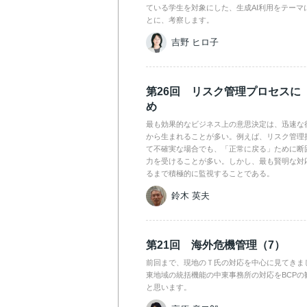
ている学生を対象にした、生成AI利用をテーマ
とに、考察します。
吉野 ヒロ子
第26回 リスク管理プロセスに
め
最も効果的なビジネス上の意思決定は、迅速な
から生まれることが多い。例えば、リスク管理
て不確実な場合でも、「正常に戻る」ために断
力を受けることが多い。しかし、最も賢明な対
るまで積極的に監視することである。
鈴木 英夫
第21回 海外危機管理（7）
前回まで、現地のＴ氏の対応を中心に見てきま
東地域の統括機能の中東事務所の対応をBCPの
と思います。