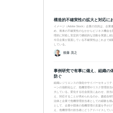
構造的不確実性の拡大と対応に
イメージ（Adobe Stock）企業の目的は、
め、将来の不確実性のなかからビジネス機会を
理的に対処し安定的で継続的な活動を実践し続
今日企業が直面している不確実性はこれまで経
している。
後藤 茂之
事例研究で有事に備え、組織の
防ぐ
組織レジリエンスの強化やサイバーセキュリテ
ーンの強靭化など、危機管理やリスク管理担当
大している。変化する社会状況にあわせ、担当
え、対応することが求められるのか。森総合研
治体と企業で危機管理担当者としての経験を積
として、企業や団体の危機管理の支援を手がけ
え、危機管理の担当者にどうアドバイスしてい