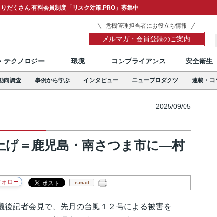
りだくさん 有料会員制度「リスク対策.PRO」募集中
危機管理担当者にお役立ち情報
メルマガ・会員登録のご案内
T・テクノロジー
環境
コンプライアンス
安全衛生
動向調査
事例から学ぶ
インタビュー
ニュープロダクツ
連載・コ
2025/09/05
上げ＝鹿児島・南さつま市に―村
e-mail
後記者会見で、先月の台風１２号による被害を