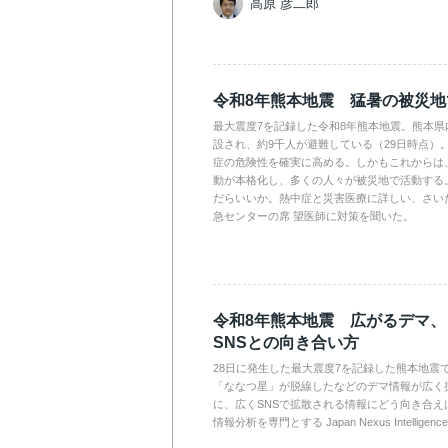
高原 彦二郎
令和8年熊本地震 猛暑の被災
最大震度7を記録した令和8年熊本地震。熊本県
設され、約9千人が避難している（29日時点）
症の危険性を確実に高める。しかもこれからは
動が本格化し、多くの人々が被災地で活動する
だらいいか。熱中症と災害医療に詳しい、さい
急センターの席 望医師に対策を聞いた。
令和8年熊本地震 広がるデマ
SNSとの向き合い方
28日に発生した最大震度7を記録した熊本地震
「ななつ星」が脱線したなどのデマ情報が広く
に、広くSNSで拡散される情報にどう向き合え
情報分析を専門とする Japan Nexus Intelli