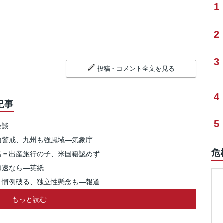
1
2
3
投稿・コメント全文を見る
4
記事
5
会談
雨警戒、九州も強風域―気象庁
危
名＝出産旅行の子、米国籍認めず
加速なら―英紙
＝慣例破る、独立性懸念も―報道
もっと読む