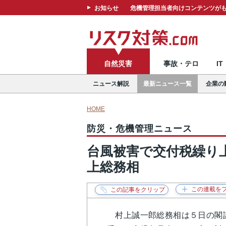
お知らせ
危機管理担当者向けコンテンツがも
自然災害
事故・テロ
I
ニュース解説
最新ニュース一覧
企業の
HOME
防災・危機管理ニュース
台風被害で交付税繰り
上総務相
村上誠一郎総務相は５日の閣議