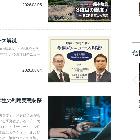
2026/08/05
ース解説
com編集長 中澤幸介と兵
危
理学）が今週注目のニュー
2026/08/04
学生の利用実態を探
学教育でも、急速に普及が広
いる研究者がいる一方、大
のエントリーシートにも使
学生はどのくらい、またど
うか。筆者のゼミで実施し