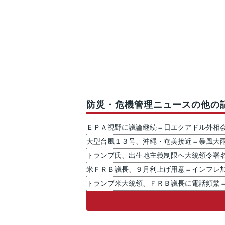
防災・危機管理ニュースの他の
ＥＰＡ視野に議論継続＝日エクアドル外相
大型台風１３号、沖縄・奄美接近＝暴風大
トランプ氏、出生地主義制限へ大統領令署
米ＦＲＢ議長、９月利上げ用意＝インフレ
トランプ米大統領、ＦＲＢ議長に電話頻繁