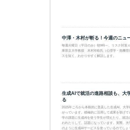
中澤・木村が斬る！今週のニュ
毎週火曜日（平日のみ）朝9時～、リスク対策.
庫県立大学教授 木村玲欧氏（心理学・危機管
スを短く、わかりやすく解説します。
生成AIで就活の進路相談も、大
る
2025年ごろから本格的に普及した生成AI。大
がっています。積極的に活用して成果を挙げて
学の課題に生成AIを使う学生が増えたり、就活
われたりして、話題になっています。実際、大
のように生成AIサービスを使っているのでしょ