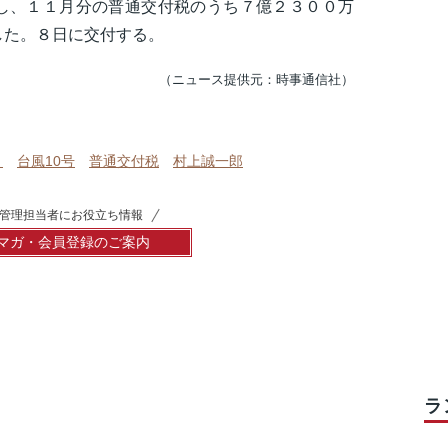
し、１１月分の普通交付税のうち７億２３００万
した。８日に交付する。
（ニュース提供元：時事通信社）
ま
台風10号
普通交付税
村上誠一郎
管理担当者にお役立ち情報
マガ・会員登録のご案内
ラ