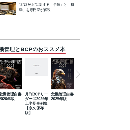
“SNS炎上”に対する「予防」と「初
動」を専門家が解説
機管理とBCPのおススメ本
危機管理白書
月刊BCPリー
危機管理白書
2023年防災・
危機管理白書
2026年版
ダーズ2025年
2025年版
BCP・リスク
2024年版
上半期事例集
マネジメント
【永久保存
事例集【永久
版】
保存版】