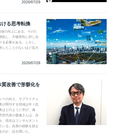
2026/07/29
おける思考転換
企業価値の向上にある。そのた
開拓し、不確実性に対し合
ける必要がある。しかし、
験したことのないほど拡大
2026/07/28
体質改善で形骸化を
ィーの向上、サプライチェ
者が関与する領域は年々拡
者はどのように学び、備
究所代表の森健さんは、自
み、現在はコンサルタント
ている。自身の経験を踏ま
るのか、話を聞いた。