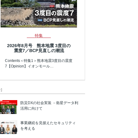
特集
2026年8月号 熊本地震 3度目の
震度7／BCP見直しの潮流
Contents＜特集1＞熊本地震3度目の震度
7【Opinion】イオンモール…
R】
防災DXの社会実装 －衛星データ利
活用に向けて
事業継続を見据えたセキュリティ
を考える