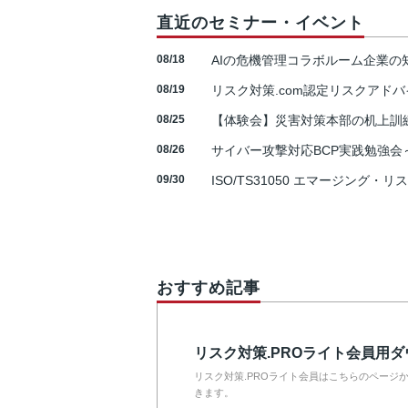
直近のセミナー・イベント
08/18
AIの危機管理コラボルーム企業
08/19
リスク対策.com認定リスクアドバ
08/25
【体験会】災害対策本部の机上訓
08/26
サイバー攻撃対応BCP実践勉強会～N
09/30
ISO/TS31050 エマージング・リ
おすすめ記事
リスク対策.PROライト会員用
リスク対策.PROライト会員はこちらのページ
きます。