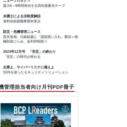
ニュープロダクツ
最大6～8時間発光する高性能蓄光テープ
弁護士による法制度解説
食料供給困難事態対策法
防災・危機管理ニュース
高市首相、日銀総裁に「国債買い入れ」要請＝積
極財政にらみ、金利抑制狙う
2024年12月号 「安定」の終わり
「安定」の時代が終わる
企業よ、サイバーリスクに備えよ
SDNを使ったセキュリティソリューション
機管理担当者向け月刊PDF冊子