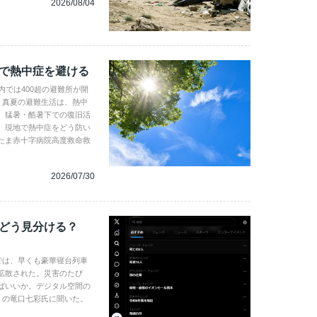
2026/08/04
地で熱中症を避ける
内では400超の避難所が開
。真夏の避難生活は、熱中
、猛暑・酷暑下での復旧活
。現地で熱中症をどう防い
たま赤十字病院高度救命救
2026/07/30
、どう見分ける？
では、早くも豪華寝台列車
拡散された。災害のたび
ばいいか。デジタル空間の
gence の竜口七彩氏に聞いた。