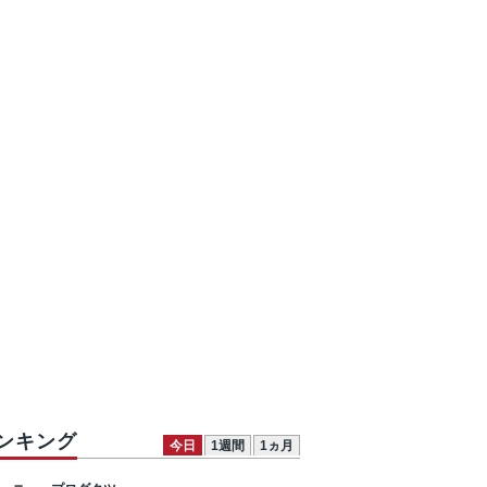
ンキング
今日
1週間
1ヵ月