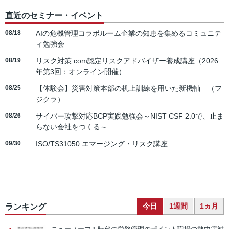
直近のセミナー・イベント
08/18
AIの危機管理コラボルーム企業の知恵を集めるコミュニテ
ィ勉強会
08/19
リスク対策.com認定リスクアドバイザー養成講座（2026
年第3回：オンライン開催）
08/25
【体験会】災害対策本部の机上訓練を用いた新機軸 （フ
ジクラ）
08/26
サイバー攻撃対応BCP実践勉強会～NIST CSF 2.0で、止ま
らない会社をつくる～
09/30
ISO/TS31050 エマージング・リスク講座
今日
1週間
1ヵ月
ランキング