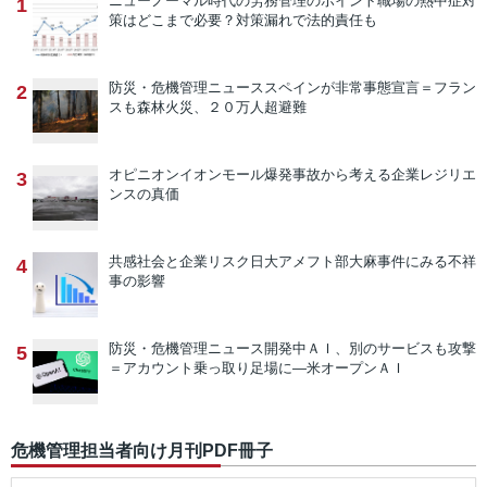
ニューノーマル時代の労務管理のポイント
職場の熱中症対
1
策はどこまで必要？対策漏れで法的責任も
防災・危機管理ニュース
スペインが非常事態宣言＝フラン
2
スも森林火災、２０万人超避難
オピニオン
イオンモール爆発事故から考える企業レジリエ
3
ンスの真価
共感社会と企業リスク
日大アメフト部大麻事件にみる不祥
4
事の影響
防災・危機管理ニュース
開発中ＡＩ、別のサービスも攻撃
5
＝アカウント乗っ取り足場に―米オープンＡＩ
危機管理担当者向け月刊PDF冊子