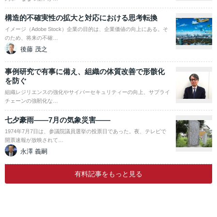
構造的不確実性の拡大と対応における思考転換
イメージ（Adobe Stock）企業の目的は、企業価値の向上にある。そ
のため、将来の不確…
後藤 茂之
事例研究で有事に備え、組織の体質改善で形骸化
を防ぐ
組織レジリエンスの強化やサイバーセキュリティーの向上、サプライ
チェーンの強靭化な…
七夕豪雨――7月の気象災害――
1974年7月7日は、参議院議員選挙の投票日であった。夜、テレビで
開票速報が放映されて…
永澤 義嗣
有料記事をもっと見る