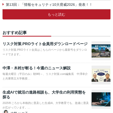
第13回：「情報セキュリティ10大脅威2026」発表！！
もっと読む
おすすめ記事
リスク対策.PROライト会員用ダウンロードページ
リスク対策.PROライト会員はこちらのページから最新号をダウンロ
ードできます。
中澤・木村が斬る！今週のニュース解説
毎週火曜日（平日のみ）朝9時～、リスク対策.com編集長 中澤幸介
と兵庫県立大学教授…
生成AIで就活の進路相談も、大学生の利用実態を
探る
2025年ごろから本格的に普及した生成AI。大学教育でも、急速に普及
が広がっています。…