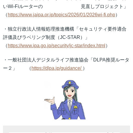
いWi-Fiルーターの 見直しプロジェクト」
（
https://www.jaipa.or.jp/topics/2026/01/2026wi-fi.php
）
・独立行政法人情報処理推進機構「セキュリティ要件適合
評価及びラベリング制度（JC-STAR）」
（
https://www.ipa.go.jp/security/jc-star/index.html
）
・一般社団法人デジタルライフ推進協会「DLPA推奨ルータ
ー２」 （
https://dlpa.jp/guidance/
）