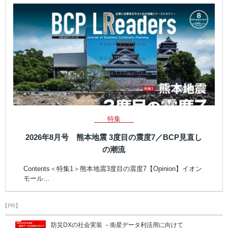
特集
2026年8月号 熊本地震 3度目の震度7／BCP見直し
の潮流
Contents＜特集1＞熊本地震3度目の震度7【Opinion】イオン
モール…
【PR】
防災DXの社会実装 －衛星データ利活用に向けて