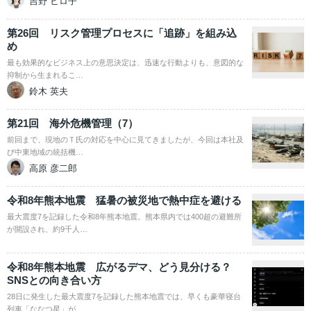
吉野 ヒロ子
第26回 リスク管理プロセスに「追跡」を組み込
め
最も効果的なビジネス上の意思決定は、迅速な行動よりも、意図的な
抑制から生まれるこ…
鈴木 英夫
第21回 海外危機管理（7）
前回まで、現地のＴ氏の対応を中心に見てきましたが、今回は本社及
び中東地域の統括機…
高原 彦二郎
令和8年熊本地震 猛暑の被災地で熱中症を避ける
最大震度7を記録した令和8年熊本地震。熊本県内では400超の避難所
が開設され、約9千人…
令和8年熊本地震 広がるデマ、どう見分ける？
SNSとの向き合い方
28日に発生した最大震度7を記録した熊本地震では、早くも豪華寝台
列車「ななつ星」が…