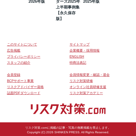
2026年版
ダーズ2025年
2025年版
BCP・リスク
上半期事例集
マネジメント
【永久保存
事例集【永久
版】
保存版】
このサイトについて
サイトマップ
広告掲載
企業概要・採用情報
プライバシーポリシー
ENGLISH
スタッフの紹介
特商法表記
会員登録
会員情報変更・確認・退会
BCPサポート事業
リスク対策研修
リスクアドバイザー資格
オンライン社員研修支援
誌面PDFダウンロード
リスク対策アカデミー
リスク対策.comに掲載の記事・写真の無断掲載を禁止します。
Copyright (C) 2026 SHINKEN PRESS. All Rights Reserved.