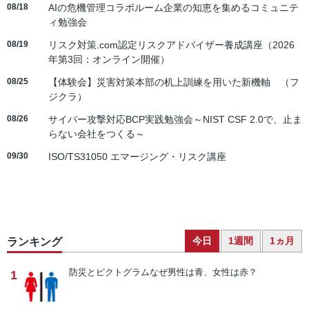
08/18
AIの危機管理コラボルーム企業の知恵を集めるコミュニテ
ィ勉強会
08/19
リスク対策.com認定リスクアドバイザー養成講座（2026
年第3回：オンライン開催）
08/25
【体験会】災害対策本部の机上訓練を用いた新機軸 （フ
ジクラ）
08/26
サイバー攻撃対応BCP実践勉強会～NIST CSF 2.0で、止ま
らない会社をつくる～
09/30
ISO/TS31050 エマージング・リスク講座
今日
1週間
1ヵ月
ランキング
防災とピクトグラム
なぜ男性は青、女性は赤？
1