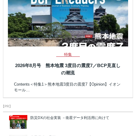
特集
2026年8月号 熊本地震 3度目の震度7／BCP見直し
の潮流
Contents＜特集1＞熊本地震3度目の震度7【Opinion】イオン
モール…
【PR】
防災DXの社会実装 －衛星データ利活用に向けて