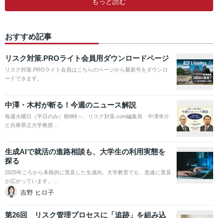
もっと読む
おすすめ記事
リスク対策.PROライト会員用ダウンロードページ
リスク対策.PROライト会員はこちらのページから最新号をダウンロ
ードできます。
中澤・木村が斬る！今週のニュース解説
毎週火曜日（平日のみ）朝9時～、リスク対策.com編集長 中澤幸介
と兵庫県立大学教授…
生成AIで就活の進路相談も、大学生の利用実態を
探る
2025年ごろから本格的に普及した生成AI。大学教育でも、急速に普及
が広がっています。…
吉野 ヒロ子
第26回 リスク管理プロセスに「追跡」を組み込