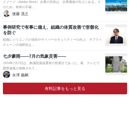
イメージ（Adobe Stock）企業の目的は、企業価値の向上にある。そ
のため、将来の不確…
後藤 茂之
事例研究で有事に備え、組織の体質改善で形骸化
を防ぐ
組織レジリエンスの強化やサイバーセキュリティーの向上、サプライ
チェーンの強靭化な…
七夕豪雨――7月の気象災害――
1974年7月7日は、参議院議員選挙の投票日であった。夜、テレビで
開票速報が放映されて…
永澤 義嗣
有料記事をもっと見る