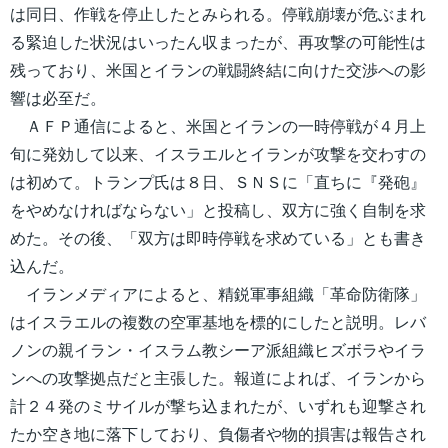
は同日、作戦を停止したとみられる。停戦崩壊が危ぶまれ
る緊迫した状況はいったん収まったが、再攻撃の可能性は
残っており、米国とイランの戦闘終結に向けた交渉への影
響は必至だ。
ＡＦＰ通信によると、米国とイランの一時停戦が４月上
旬に発効して以来、イスラエルとイランが攻撃を交わすの
は初めて。トランプ氏は８日、ＳＮＳに「直ちに『発砲』
をやめなければならない」と投稿し、双方に強く自制を求
めた。その後、「双方は即時停戦を求めている」とも書き
込んだ。
イランメディアによると、精鋭軍事組織「革命防衛隊」
はイスラエルの複数の空軍基地を標的にしたと説明。レバ
ノンの親イラン・イスラム教シーア派組織ヒズボラやイラ
ンへの攻撃拠点だと主張した。報道によれば、イランから
計２４発のミサイルが撃ち込まれたが、いずれも迎撃され
たか空き地に落下しており、負傷者や物的損害は報告され