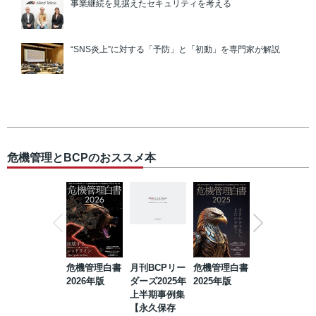
事業継続を見据えたセキュリティを考える
“SNS炎上”に対する「予防」と「初動」を専門家が解説
危機管理とBCPのおススメ本
危機管理白書
月刊BCPリー
危機管理白書
2023年防災・
2026年版
ダーズ2025年
2025年版
BCP・リスク
上半期事例集
マネジメント
【永久保存
事例集【永久