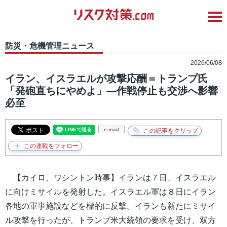
防災・危機管理ニュース
2026/06/08
イラン、イスラエルが攻撃応酬＝トランプ氏
「発砲直ちにやめよ」―作戦停止も交渉へ影響
必至
e-mail
【カイロ、ワシントン時事】イランは７日、イスラエル
に向けミサイルを発射した。イスラエル軍は８日にイラン
各地の軍事施設などを標的に反撃。イランも新たにミサイ
ル攻撃を行ったが、トランプ米大統領の要求を受け、双方