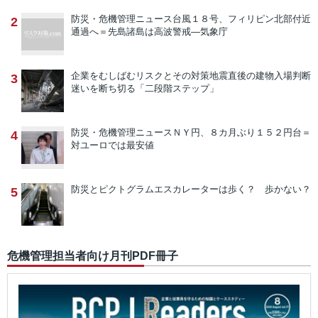
防災・危機管理ニュース
台風１８号、フィリピン北部付近
2
通過へ＝先島諸島は高波警戒―気象庁
企業をむしばむリスクとその対策
地震直後の建物入場判断
3
迷いを断ち切る「二段階ステップ」
防災・危機管理ニュース
ＮＹ円、８カ月ぶり１５２円台＝
4
対ユーロでは最安値
防災とピクトグラム
エスカレーターは歩く？ 歩かない？
5
危機管理担当者向け月刊PDF冊子