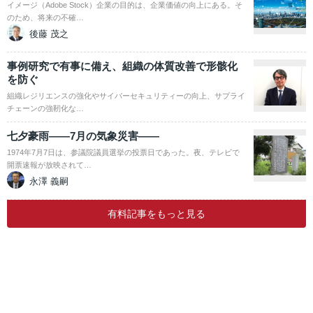
イメージ（Adobe Stock）企業の目的は、企業価値の向上にある。そ
のため、将来の不確…
後藤 茂之
事例研究で有事に備え、組織の体質改善で形骸化
を防ぐ
組織レジリエンスの強化やサイバーセキュリティーの向上、サプライ
チェーンの強靭化な…
七夕豪雨――7月の気象災害――
1974年7月7日は、参議院議員選挙の投票日であった。夜、テレビで
開票速報が放映されて…
永澤 義嗣
有料記事をもっと見る