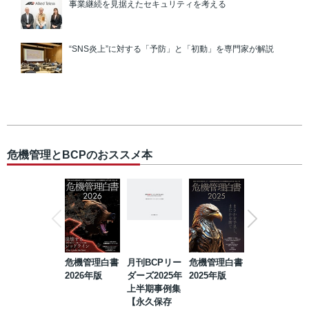
事業継続を見据えたセキュリティを考える
“SNS炎上”に対する「予防」と「初動」を専門家が解説
危機管理とBCPのおススメ本
危機管理白書
月刊BCPリー
危機管理白書
2023年防災・
2026年版
ダーズ2025年
2025年版
BCP・リスク
上半期事例集
マネジメント
【永久保存
事例集【永久