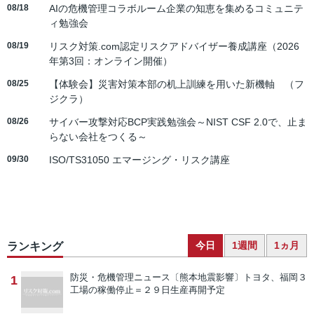
08/18
AIの危機管理コラボルーム企業の知恵を集めるコミュニテ
ィ勉強会
08/19
リスク対策.com認定リスクアドバイザー養成講座（2026
年第3回：オンライン開催）
08/25
【体験会】災害対策本部の机上訓練を用いた新機軸 （フ
ジクラ）
08/26
サイバー攻撃対応BCP実践勉強会～NIST CSF 2.0で、止ま
らない会社をつくる～
09/30
ISO/TS31050 エマージング・リスク講座
今日
1週間
1ヵ月
ランキング
防災・危機管理ニュース
〔熊本地震影響〕トヨタ、福岡３
1
工場の稼働停止＝２９日生産再開予定