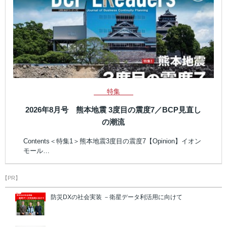
特集
2026年8月号 熊本地震 3度目の震度7／BCP見直し
の潮流
Contents＜特集1＞熊本地震3度目の震度7【Opinion】イオン
モール…
【PR】
防災DXの社会実装 －衛星データ利活用に向けて