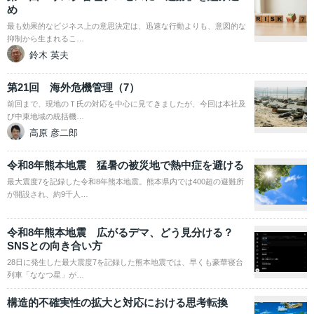
め
最も効果的なビジネス上の意思決定は、迅速な行動よりも、意図的な
抑制から生まれるこ…
鈴木 英夫
第21回 海外危機管理（7）
前回まで、現地のＴ氏の対応を中心に見てきましたが、今回は本社及
び中東地域の統括機…
高原 彦二郎
令和8年熊本地震 猛暑の被災地で熱中症を避ける
最大震度7を記録した令和8年熊本地震。熊本県内では400超の避難所
が開設され、約9千人…
令和8年熊本地震 広がるデマ、どう見分ける？
SNSとの向き合い方
28日に発生した最大震度7を記録した熊本地震では、早くも豪華寝台
列車「ななつ星」が…
構造的不確実性の拡大と対応における思考転換