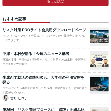
もっと読む
おすすめ記事
リスク対策.PROライト会員用ダウンロードページ
リスク対策.PROライト会員はこちらのページから最新号をダウンロ
ードできます。
中澤・木村が斬る！今週のニュース解説
毎週火曜日（平日のみ）朝9時～、リスク対策.com編集長 中澤幸介
と兵庫県立大学教授…
生成AIで就活の進路相談も、大学生の利用実態を
探る
2025年ごろから本格的に普及した生成AI。大学教育でも、急速に普及
が広がっています。…
吉野 ヒロ子
第26回 リスク管理プロセスに「追跡」を組み込