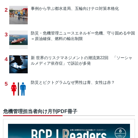
事例から学ぶ
都水道局、五輪向けテロ対策本格化
2
防災・危機管理ニュース
エネルギー危機、守り固める中国
3
＝原油確保、燃料の輸出制限
新 世界のリスクマネジメントの潮流
第22回 「ソーシャ
4
ルメディア依存症」で訴訟が多発
防災とピクトグラム
なぜ男性は青、女性は赤？
5
危機管理担当者向け月刊PDF冊子