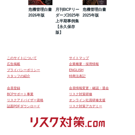
危機管理白書
月刊BCPリー
危機管理白書
2023年防災・
2026年版
ダーズ2025年
2025年版
BCP・リスク
上半期事例集
マネジメント
【永久保存
事例集【永久
版】
保存版】
このサイトについて
サイトマップ
広告掲載
企業概要・採用情報
プライバシーポリシー
ENGLISH
スタッフの紹介
特商法表記
会員登録
会員情報変更・確認・退会
BCPサポート事業
リスク対策研修
リスクアドバイザー資格
オンライン社員研修支援
誌面PDFダウンロード
リスク対策アカデミー