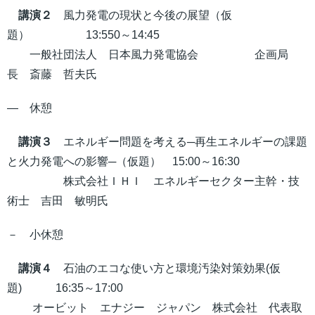
講演２
風力発電の現状と今後の展望（仮
題） 13:550～14:45
一般社団法人 日本風力発電協会 企画局
長 斎藤 哲夫氏
― 休憩
講演３
エネルギー問題を考える─再生エネルギーの課題
と火力発電への影響─（仮題） 15:00～16:30
株式会社ＩＨＩ エネルギーセクター主幹・技
術士 吉田 敏明氏
－ 小休憩
講演４
石油のエコな使い方と環境汚染対策効果(仮
題) 16:35～17:00
オービット エナジー ジャパン 株式会社
代表取