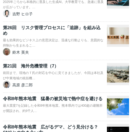
2025年ごろから本格的に普及した生成AI。大学教育でも、急速に普及
が広がっています。…
吉野 ヒロ子
第26回 リスク管理プロセスに「追跡」を組み込
め
最も効果的なビジネス上の意思決定は、迅速な行動よりも、意図的な
抑制から生まれるこ…
鈴木 英夫
第21回 海外危機管理（7）
前回まで、現地のＴ氏の対応を中心に見てきましたが、今回は本社及
び中東地域の統括機…
高原 彦二郎
令和8年熊本地震 猛暑の被災地で熱中症を避ける
最大震度7を記録した令和8年熊本地震。熊本県内では400超の避難所
が開設され、約9千人…
令和8年熊本地震 広がるデマ、どう見分ける？