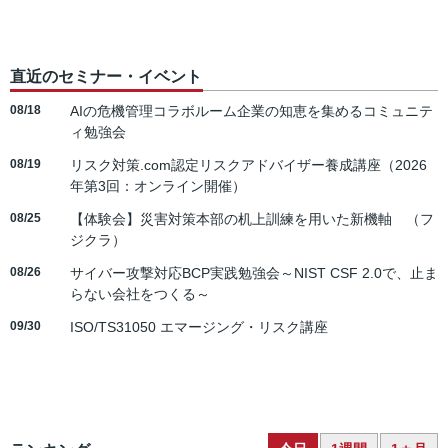
直近のセミナー・イベント
08/18
AIの危機管理コラボルーム企業の知恵を集めるコミュニテ
ィ勉強会
08/19
リスク対策.com認定リスクアドバイザー養成講座（2026
年第3回：オンライン開催）
08/25
【体験会】災害対策本部の机上訓練を用いた新機軸 （フ
ジクラ）
08/26
サイバー攻撃対応BCP実践勉強会～NIST CSF 2.0で、止ま
らない会社をつくる～
09/30
ISO/TS31050 エマージング・リスク講座