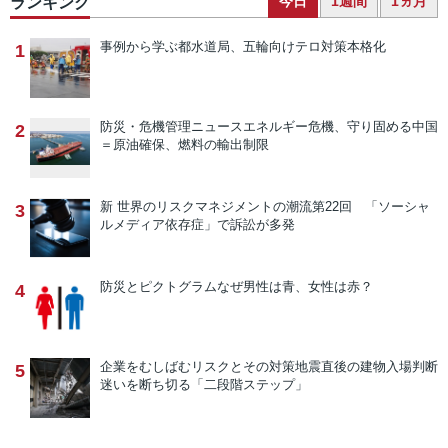
今日
1週間
1ヵ月
ランキング
事例から学ぶ
都水道局、五輪向けテロ対策本格化
1
防災・危機管理ニュース
エネルギー危機、守り固める中国
2
＝原油確保、燃料の輸出制限
新 世界のリスクマネジメントの潮流
第22回 「ソーシャ
3
ルメディア依存症」で訴訟が多発
防災とピクトグラム
なぜ男性は青、女性は赤？
4
企業をむしばむリスクとその対策
地震直後の建物入場判断
5
迷いを断ち切る「二段階ステップ」