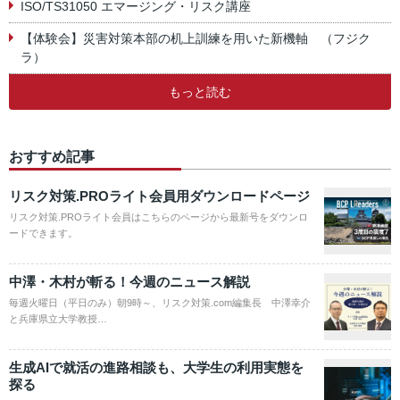
ISO/TS31050 エマージング・リスク講座
【体験会】災害対策本部の机上訓練を用いた新機軸 （フジク
ラ）
もっと読む
おすすめ記事
リスク対策.PROライト会員用ダウンロードページ
リスク対策.PROライト会員はこちらのページから最新号をダウンロ
ードできます。
中澤・木村が斬る！今週のニュース解説
毎週火曜日（平日のみ）朝9時～、リスク対策.com編集長 中澤幸介
と兵庫県立大学教授…
生成AIで就活の進路相談も、大学生の利用実態を
探る