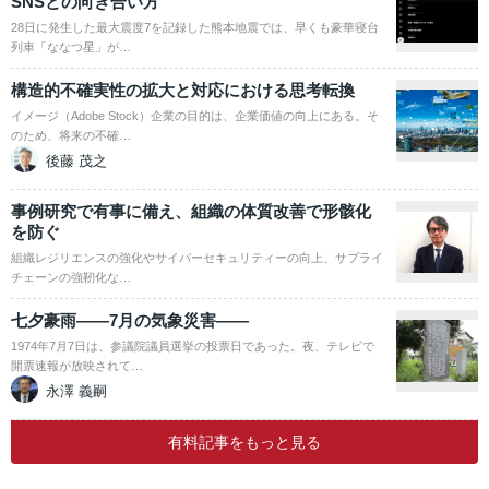
SNSとの向き合い方
28日に発生した最大震度7を記録した熊本地震では、早くも豪華寝台
列車「ななつ星」が…
構造的不確実性の拡大と対応における思考転換
イメージ（Adobe Stock）企業の目的は、企業価値の向上にある。そ
のため、将来の不確…
後藤 茂之
事例研究で有事に備え、組織の体質改善で形骸化
を防ぐ
組織レジリエンスの強化やサイバーセキュリティーの向上、サプライ
チェーンの強靭化な…
七夕豪雨――7月の気象災害――
1974年7月7日は、参議院議員選挙の投票日であった。夜、テレビで
開票速報が放映されて…
永澤 義嗣
有料記事をもっと見る