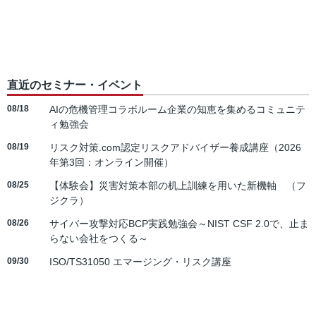
直近のセミナー・イベント
08/18
AIの危機管理コラボルーム企業の知恵を集めるコミュニテ
ィ勉強会
08/19
リスク対策.com認定リスクアドバイザー養成講座（2026
年第3回：オンライン開催）
08/25
【体験会】災害対策本部の机上訓練を用いた新機軸 （フ
ジクラ）
08/26
サイバー攻撃対応BCP実践勉強会～NIST CSF 2.0で、止ま
らない会社をつくる～
09/30
ISO/TS31050 エマージング・リスク講座