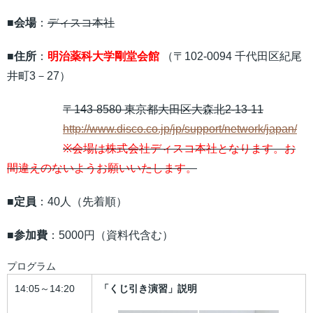
■
会場
：
ディスコ本社
■
住所
：
明治薬科大学剛堂会館
（〒102-0094 千代田区紀尾
井町3－27）
〒143-8580 東京都大田区大森北2-13-11
http://www.disco.co.jp/jp/support/network/japan/
※会場は株式会社ディスコ本社となります。お
間違えのないようお願いいたします。
■
定員
：40人（先着順）
■
参加費
：5000円（資料代含む）
プログラム
14:05～14:20
「くじ引き演習」説明