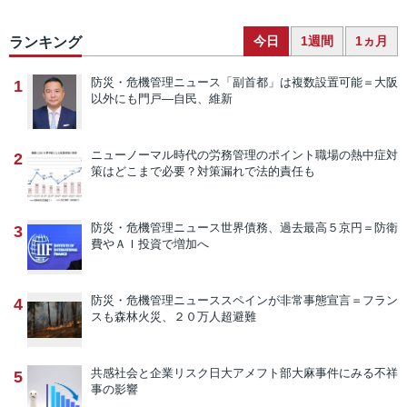
今日
1週間
1ヵ月
ランキング
防災・危機管理ニュース
「副首都」は複数設置可能＝大阪
1
以外にも門戸―自民、維新
ニューノーマル時代の労務管理のポイント
職場の熱中症対
2
策はどこまで必要？対策漏れで法的責任も
防災・危機管理ニュース
世界債務、過去最高５京円＝防衛
3
費やＡＩ投資で増加へ
防災・危機管理ニュース
スペインが非常事態宣言＝フラン
4
スも森林火災、２０万人超避難
共感社会と企業リスク
日大アメフト部大麻事件にみる不祥
5
事の影響