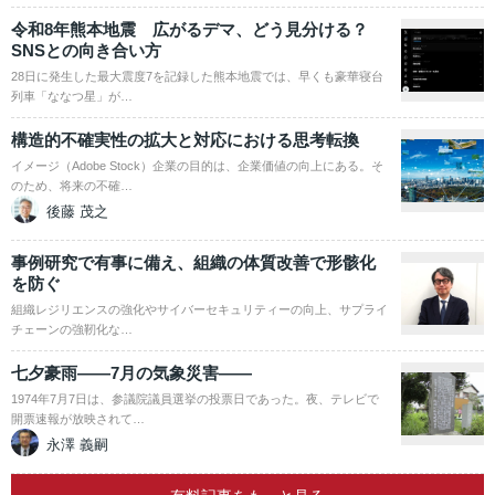
令和8年熊本地震 広がるデマ、どう見分ける？
SNSとの向き合い方
28日に発生した最大震度7を記録した熊本地震では、早くも豪華寝台
列車「ななつ星」が…
構造的不確実性の拡大と対応における思考転換
イメージ（Adobe Stock）企業の目的は、企業価値の向上にある。そ
のため、将来の不確…
後藤 茂之
事例研究で有事に備え、組織の体質改善で形骸化
を防ぐ
組織レジリエンスの強化やサイバーセキュリティーの向上、サプライ
チェーンの強靭化な…
七夕豪雨――7月の気象災害――
1974年7月7日は、参議院議員選挙の投票日であった。夜、テレビで
開票速報が放映されて…
永澤 義嗣