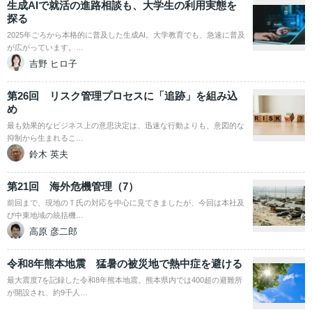
生成AIで就活の進路相談も、大学生の利用実態を
探る
2025年ごろから本格的に普及した生成AI。大学教育でも、急速に普及
が広がっています。…
吉野 ヒロ子
第26回 リスク管理プロセスに「追跡」を組み込
め
最も効果的なビジネス上の意思決定は、迅速な行動よりも、意図的な
抑制から生まれるこ…
鈴木 英夫
第21回 海外危機管理（7）
前回まで、現地のＴ氏の対応を中心に見てきましたが、今回は本社及
び中東地域の統括機…
高原 彦二郎
令和8年熊本地震 猛暑の被災地で熱中症を避ける
最大震度7を記録した令和8年熊本地震。熊本県内では400超の避難所
が開設され、約9千人…