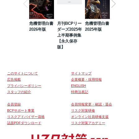
危機管理白書
月刊BCPリー
危機管理白書
2023年防災・
2026年版
ダーズ2025年
2025年版
BCP・リスク
上半期事例集
マネジメント
【永久保存
事例集【永久
版】
保存版】
このサイトについて
サイトマップ
広告掲載
企業概要・採用情報
プライバシーポリシー
ENGLISH
スタッフの紹介
特商法表記
会員登録
会員情報変更・確認・退会
BCPサポート事業
リスク対策研修
リスクアドバイザー資格
オンライン社員研修支援
誌面PDFダウンロード
リスク対策アカデミー