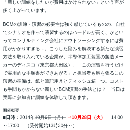
「新しい訓練をしたいが費用はかけられない」という声が
多く上がっています。
BCMの訓練・演習の必要性は強く感じているものの、自社
でシナリオを作って演習するのはハードルが高く、かとい
ってコンサルティング会社にアウトソーシングするには費
用がかかりすぎる…。こうした悩みを解決する新たな演習
方法を取り入れている企業が、半導体加工装置の製造メー
カーのディスコ（東京都大田区）。「この演習を行うだけ
で実用的な手順書ができあがる」と担当者も胸を張るこの
演習の準備は、紙と筆記用具とティッシュ箱一つ。コスト
も手間もかからない新しいBCM演習の手法とは？ 当日は
実際に参加者に訓練を体験して頂きます。
開催概要
■
日時
：2014年
10月6日（月）
⇒
10月28日（火）
14:00
～17:00 （受付開始13時30分～）