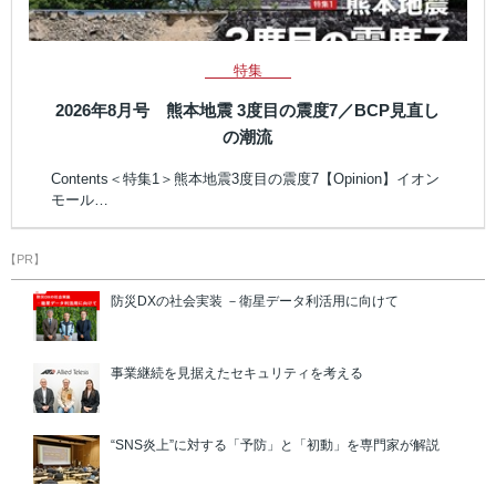
特集
2026年8月号 熊本地震 3度目の震度7／BCP見直し
の潮流
Contents＜特集1＞熊本地震3度目の震度7【Opinion】イオン
モール…
【PR】
防災DXの社会実装 －衛星データ利活用に向けて
事業継続を見据えたセキュリティを考える
“SNS炎上”に対する「予防」と「初動」を専門家が解説