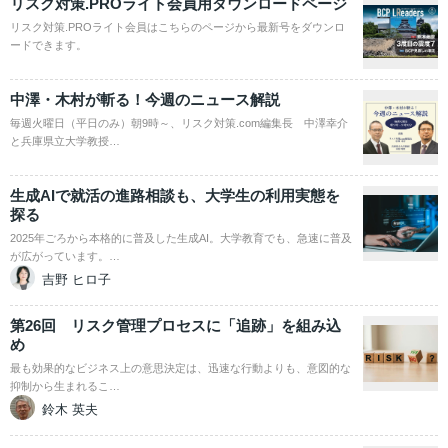
リスク対策.PROライト会員用ダウンロードページ
リスク対策.PROライト会員はこちらのページから最新号をダウンロ
ードできます。
中澤・木村が斬る！今週のニュース解説
毎週火曜日（平日のみ）朝9時～、リスク対策.com編集長 中澤幸介
と兵庫県立大学教授…
生成AIで就活の進路相談も、大学生の利用実態を
探る
2025年ごろから本格的に普及した生成AI。大学教育でも、急速に普及
が広がっています。…
吉野 ヒロ子
第26回 リスク管理プロセスに「追跡」を組み込
め
最も効果的なビジネス上の意思決定は、迅速な行動よりも、意図的な
抑制から生まれるこ…
鈴木 英夫