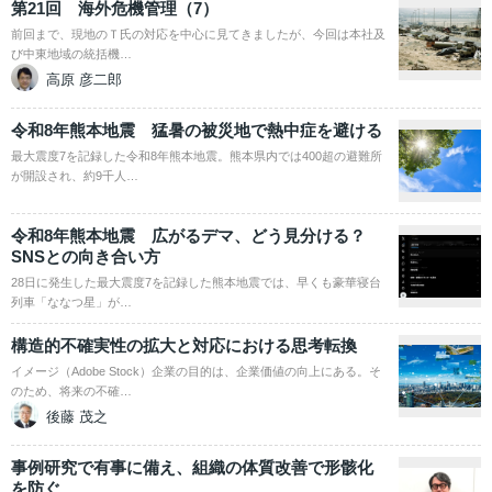
第21回 海外危機管理（7）
前回まで、現地のＴ氏の対応を中心に見てきましたが、今回は本社及
び中東地域の統括機…
高原 彦二郎
令和8年熊本地震 猛暑の被災地で熱中症を避ける
最大震度7を記録した令和8年熊本地震。熊本県内では400超の避難所
が開設され、約9千人…
令和8年熊本地震 広がるデマ、どう見分ける？
SNSとの向き合い方
28日に発生した最大震度7を記録した熊本地震では、早くも豪華寝台
列車「ななつ星」が…
構造的不確実性の拡大と対応における思考転換
イメージ（Adobe Stock）企業の目的は、企業価値の向上にある。そ
のため、将来の不確…
後藤 茂之
事例研究で有事に備え、組織の体質改善で形骸化
を防ぐ