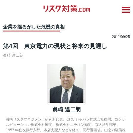
企業を揺るがした危機の真相
2011/09/25
第4回 東京電力の現状と将来の見通し
眞崎 達二朗
眞崎 達二朗
眞崎リスクマネジメント研究所代表、GRC ジャパン株式会社顧問。コンサ
ルビューション株式会社顧問。株式会社ニチオン顧問。京大法学部卒。
1957 年住友銀行入行。本店支配人などを経て、同行退職後、山之内製薬株