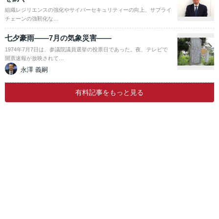
組織レジリエンスの強化やサイバーセキュリティーの向上、サプライ
チェーンの強靭化な…
七夕豪雨――7月の気象災害――
1974年7月7日は、参議院議員選挙の投票日であった。夜、テレビで
開票速報が放映されて…
永澤 義嗣
有料記事をもっと見る