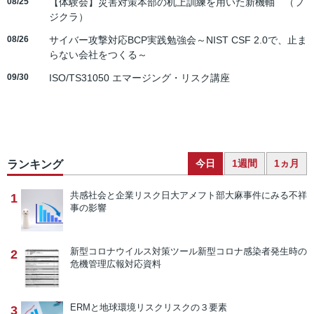
08/25
【体験会】災害対策本部の机上訓練を用いた新機軸 （フ
ジクラ）
08/26
サイバー攻撃対応BCP実践勉強会～NIST CSF 2.0で、止ま
らない会社をつくる～
09/30
ISO/TS31050 エマージング・リスク講座
今日
1週間
1ヵ月
ランキング
共感社会と企業リスク
日大アメフト部大麻事件にみる不祥
1
事の影響
新型コロナウイルス対策ツール
新型コロナ感染者発生時の
2
危機管理広報対応資料
ERMと地球環境リスク
リスクの３要素
3