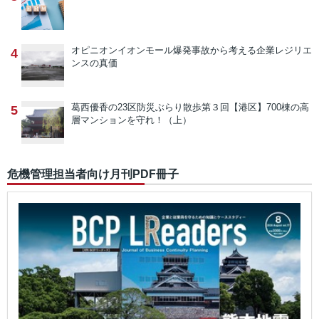
オピニオン
イオンモール爆発事故から考える企業レジリエ
4
ンスの真価
葛西優香の23区防災ぶらり散歩
第３回【港区】700棟の高
5
層マンションを守れ！（上）
危機管理担当者向け月刊PDF冊子