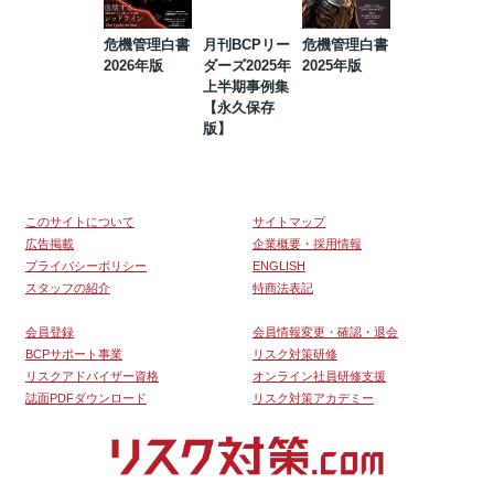
危機管理白書
月刊BCPリー
危機管理白書
2023年防災・
2026年版
ダーズ2025年
2025年版
BCP・リスク
上半期事例集
マネジメント
【永久保存
事例集【永久
版】
保存版】
このサイトについて
サイトマップ
広告掲載
企業概要・採用情報
プライバシーポリシー
ENGLISH
スタッフの紹介
特商法表記
会員登録
会員情報変更・確認・退会
BCPサポート事業
リスク対策研修
リスクアドバイザー資格
オンライン社員研修支援
誌面PDFダウンロード
リスク対策アカデミー