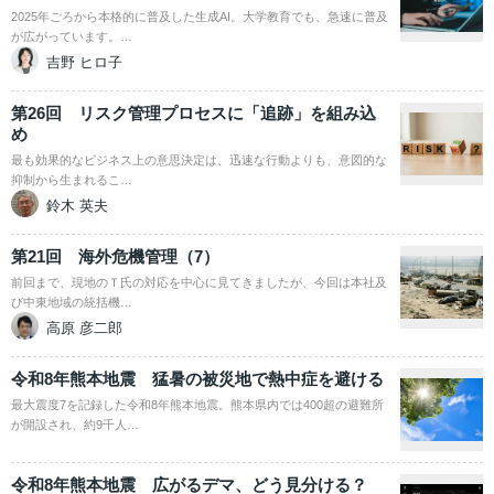
2025年ごろから本格的に普及した生成AI。大学教育でも、急速に普及
が広がっています。…
吉野 ヒロ子
第26回 リスク管理プロセスに「追跡」を組み込
め
最も効果的なビジネス上の意思決定は、迅速な行動よりも、意図的な
抑制から生まれるこ…
鈴木 英夫
第21回 海外危機管理（7）
前回まで、現地のＴ氏の対応を中心に見てきましたが、今回は本社及
び中東地域の統括機…
高原 彦二郎
令和8年熊本地震 猛暑の被災地で熱中症を避ける
最大震度7を記録した令和8年熊本地震。熊本県内では400超の避難所
が開設され、約9千人…
令和8年熊本地震 広がるデマ、どう見分ける？