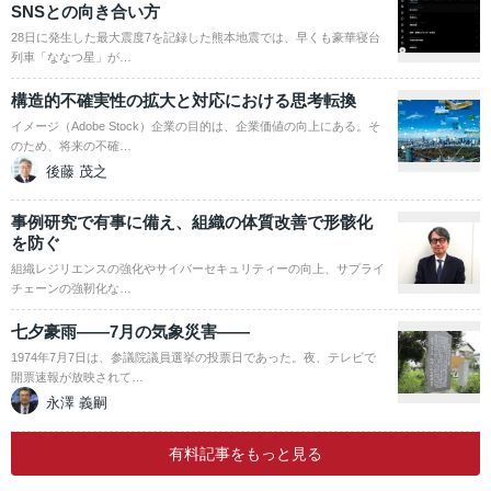
SNSとの向き合い方
28日に発生した最大震度7を記録した熊本地震では、早くも豪華寝台
列車「ななつ星」が…
構造的不確実性の拡大と対応における思考転換
イメージ（Adobe Stock）企業の目的は、企業価値の向上にある。そ
のため、将来の不確…
後藤 茂之
事例研究で有事に備え、組織の体質改善で形骸化
を防ぐ
組織レジリエンスの強化やサイバーセキュリティーの向上、サプライ
チェーンの強靭化な…
七夕豪雨――7月の気象災害――
1974年7月7日は、参議院議員選挙の投票日であった。夜、テレビで
開票速報が放映されて…
永澤 義嗣
有料記事をもっと見る