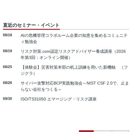
直近のセミナー・イベント
08/18
AIの危機管理コラボルーム企業の知恵を集めるコミュニテ
ィ勉強会
08/19
リスク対策.com認定リスクアドバイザー養成講座（2026
年第3回：オンライン開催）
08/25
【体験会】災害対策本部の机上訓練を用いた新機軸 （フ
ジクラ）
08/26
サイバー攻撃対応BCP実践勉強会～NIST CSF 2.0で、止ま
らない会社をつくる～
09/30
ISO/TS31050 エマージング・リスク講座