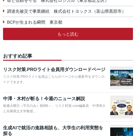
命と信頼を守る 株式会社ロジカル（東京都足立区）
調達先被災で事業継続 株式会社トヨックス（富山県黒部市）
BCPが生まれる瞬間 東京都
もっと読む
おすすめ記事
リスク対策.PROライト会員用ダウンロードページ
リスク対策.PROライト会員はこちらのページから最新号をダウンロ
ードできます。
中澤・木村が斬る！今週のニュース解説
毎週火曜日（平日のみ）朝9時～、リスク対策.com編集長 中澤幸介
と兵庫県立大学教授…
生成AIで就活の進路相談も、大学生の利用実態を
探る