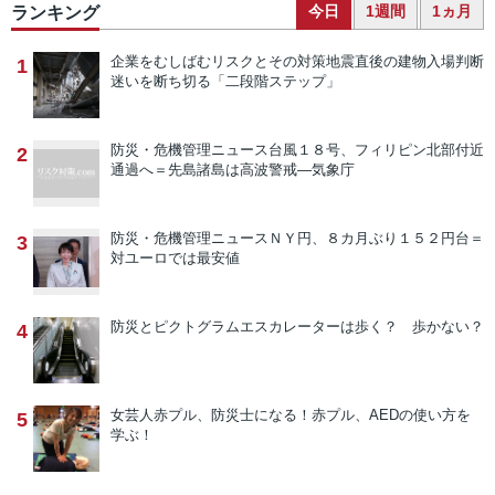
今日
1週間
1ヵ月
ランキング
企業をむしばむリスクとその対策
地震直後の建物入場判断
1
迷いを断ち切る「二段階ステップ」
防災・危機管理ニュース
台風１８号、フィリピン北部付近
2
通過へ＝先島諸島は高波警戒―気象庁
防災・危機管理ニュース
ＮＹ円、８カ月ぶり１５２円台＝
3
対ユーロでは最安値
防災とピクトグラム
エスカレーターは歩く？ 歩かない？
4
女芸人赤プル、防災士になる！
赤プル、AEDの使い方を
5
学ぶ！