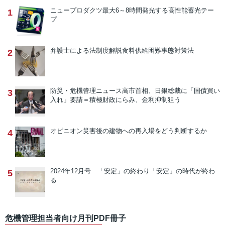
ニュープロダクツ
最大6～8時間発光する高性能蓄光テー
1
プ
弁護士による法制度解説
食料供給困難事態対策法
2
防災・危機管理ニュース
高市首相、日銀総裁に「国債買い
3
入れ」要請＝積極財政にらみ、金利抑制狙う
オピニオン
災害後の建物への再入場をどう判断するか
4
2024年12月号 「安定」の終わり
「安定」の時代が終わ
5
る
危機管理担当者向け月刊PDF冊子