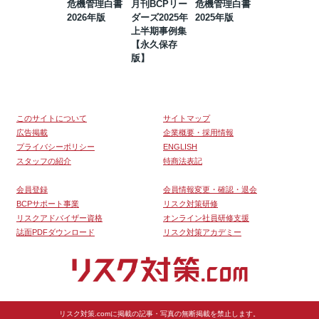
危機管理白書
月刊BCPリー
危機管理白書
2023年防災・
2026年版
ダーズ2025年
2025年版
BCP・リスク
上半期事例集
マネジメント
【永久保存
事例集【永久
版】
保存版】
このサイトについて
サイトマップ
広告掲載
企業概要・採用情報
プライバシーポリシー
ENGLISH
スタッフの紹介
特商法表記
会員登録
会員情報変更・確認・退会
BCPサポート事業
リスク対策研修
リスクアドバイザー資格
オンライン社員研修支援
誌面PDFダウンロード
リスク対策アカデミー
リスク対策.comに掲載の記事・写真の無断掲載を禁止します。