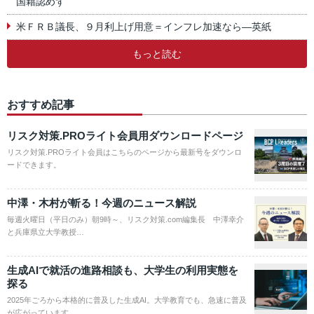
国籍認めず
米ＦＲＢ議長、９月利上げ用意＝インフレ加速なら―英紙
もっと読む
おすすめ記事
リスク対策.PROライト会員用ダウンロードページ
リスク対策.PROライト会員はこちらのページから最新号をダウンロ
ードできます。
中澤・木村が斬る！今週のニュース解説
毎週火曜日（平日のみ）朝9時～、リスク対策.com編集長 中澤幸介
と兵庫県立大学教授…
生成AIで就活の進路相談も、大学生の利用実態を
探る
2025年ごろから本格的に普及した生成AI。大学教育でも、急速に普及
が広がっています。…