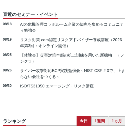
直近のセミナー・イベント
08/18
AIの危機管理コラボルーム企業の知恵を集めるコミュニテ
ィ勉強会
08/19
リスク対策.com認定リスクアドバイザー養成講座（2026
年第3回：オンライン開催）
08/25
【体験会】災害対策本部の机上訓練を用いた新機軸 （フ
ジクラ）
08/26
サイバー攻撃対応BCP実践勉強会～NIST CSF 2.0で、止ま
らない会社をつくる～
09/30
ISO/TS31050 エマージング・リスク講座
今日
1週間
1ヵ月
ランキング