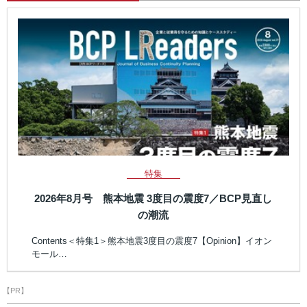
特集
2026年8月号 熊本地震 3度目の震度7／BCP見直し
の潮流
Contents＜特集1＞熊本地震3度目の震度7【Opinion】イオン
モール…
【PR】