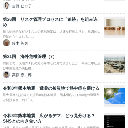
吉野 ヒロ子
第26回 リスク管理プロセスに「追跡」を組み込
め
最も効果的なビジネス上の意思決定は、迅速な行動よりも、意図的な
抑制から生まれるこ…
鈴木 英夫
第21回 海外危機管理（7）
前回まで、現地のＴ氏の対応を中心に見てきましたが、今回は本社及
び中東地域の統括機…
高原 彦二郎
令和8年熊本地震 猛暑の被災地で熱中症を避ける
最大震度7を記録した令和8年熊本地震。熊本県内では400超の避難所
が開設され、約9千人…
令和8年熊本地震 広がるデマ、どう見分ける？
SNSとの向き合い方
28日に発生した最大震度7を記録した熊本地震では、早くも豪華寝台