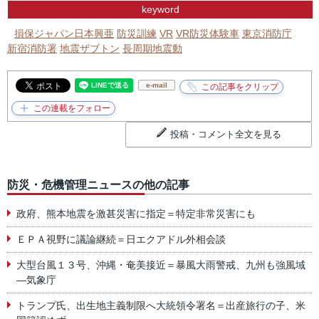
keyword
損保ジャパン日本興亜
防災訓練
VR
VR防災体験車
東京消防庁
新宿消防署
地震ザブトン
長周期地震動
e-mail
投稿・コメント全文を見る
防災・危機管理ニュースの他の記事
政府、熊本地震を激甚災害に指定＝特定非常災害にも
ＥＰＡ視野に議論継続＝日エクアドル外相会談
大型台風１３号、沖縄・奄美接近＝暴風大雨警戒、九州も強風域
―気象庁
トランプ氏、出生地主義制限へ大統領令署名＝出産旅行の子、米