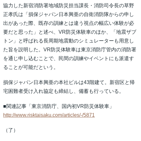
協力した新宿消防署地域防災担当課長・消防司令長の草野
正孝氏は「損保ジャパン日本興亜の自衛消防隊からの申し
出があった際、既存の訓練とは違う視点の幅広い体験が必
要だと思った」と述べ、VR防災体験車のほか、「地震ザブ
トン」と呼ばれる長周期地震動のシミュレーターも用意し
た旨を説明した。VR防災体験車は東京消防庁管内の消防署
を通じ申し込むことで、民間の訓練やイベントにも派遣す
ることが可能だという。
損保ジャパン日本興亜の本社ビルは43階建て。新宿区と帰
宅困難者受け入れ協定も締結し、備蓄も行っている。
■関連記事「東京消防庁、国内初VR防災体験車」
http://www.risktaisaku.com/articles/-/5871
（了）