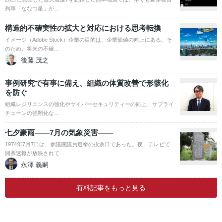
列車「ななつ星」が…
構造的不確実性の拡大と対応における思考転換
イメージ（Adobe Stock）企業の目的は、企業価値の向上にある。そ
のため、将来の不確…
後藤 茂之
事例研究で有事に備え、組織の体質改善で形骸化
を防ぐ
組織レジリエンスの強化やサイバーセキュリティーの向上、サプライ
チェーンの強靭化な…
七夕豪雨――7月の気象災害――
1974年7月7日は、参議院議員選挙の投票日であった。夜、テレビで
開票速報が放映されて…
永澤 義嗣
有料記事をもっと見る