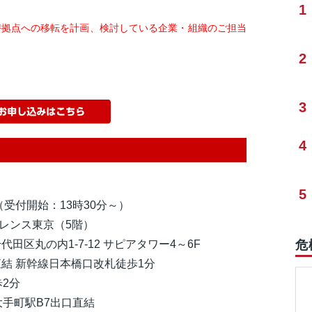
1
替拠点への移転を計画、検討している企業・組織のご担当
2
3
4
5
分（受付開始：13時30分～）
レンス東京（5階）
千代田区丸の内1-7-12 サピアタワー4～6F
危
直結 新幹線日本橋口改札徒歩1分
2分
駅B7出口直結