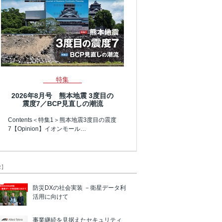
特集
2026年8月号 熊本地震 3度目の
震度7／BCP見直しの潮流
Contents＜特集1＞熊本地震3度目の震度
7【Opinion】イオンモール…
R】
防災DXの社会実装 －衛星データ利
活用に向けて
事業継続を見据えたセキュリティ