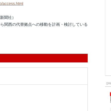
yo/access.html
建新聞社）
から関西の代替拠点への移動を計画・検討している
【P