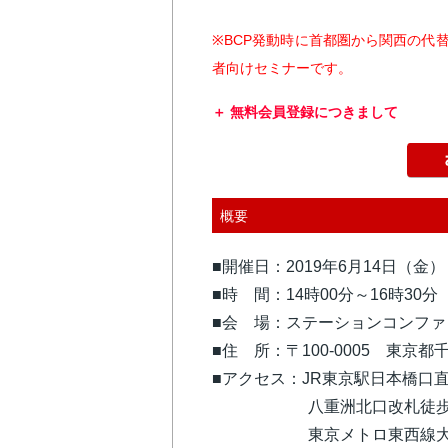
※BCP発動時に首都圏から関西の代
者向けセミナーです。
無料会員登録につきまして
概要
■開催日：2019年6月14日（金）
■時 間：14時00分～16時30
■会 場：ステーションコンファ
■住 所：〒100-0005 東京都
■アクセス：JR東京駅日本橋口
八重洲北口改札徒歩
東京メトロ東西線大手町