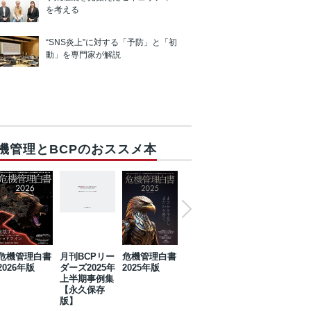
を考える
“SNS炎上”に対する「予防」と「初
動」を専門家が解説
機管理とBCPのおススメ本
危機管理白書
月刊BCPリー
危機管理白書
2023年防災・
危機管理白書
2026年版
ダーズ2025年
2025年版
BCP・リスク
2024年版
上半期事例集
マネジメント
【永久保存
事例集【永久
版】
保存版】