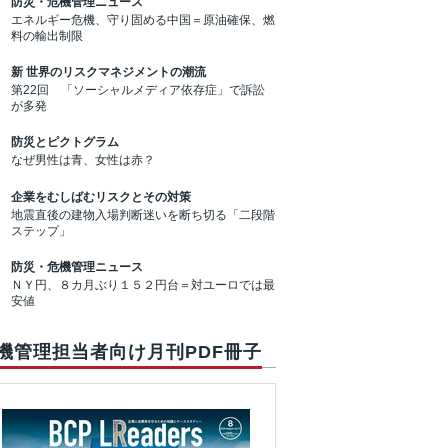
防災・危機管理ニュース
エネルギー危機、守り固める中国＝原油確保、燃
料の輸出制限
新 世界のリスクマネジメントの潮流
第22回 「ソーシャルメディア依存症」で訴訟
が多発
防災とピクトグラム
なぜ男性は青、女性は赤？
企業をむしばむリスクとその対策
地震直後の建物入場判断迷いを断ち切る「二段階
ステップ」
防災・危機管理ニュース
ＮＹ円、８カ月ぶり１５２円台＝対ユーロでは最
安値
機管理担当者向け月刊PDF冊子