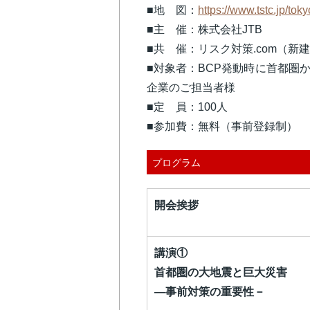
■地 図：
https://www.tstc.jp/tok
■主 催：株式会社JTB
■共 催：リスク対策.com（新
■対象者：BCP発動時に首都圏
企業のご担当者様
■定 員：100人
■参加費：無料（事前登録制）
プログラム
開会挨拶
講演①
首都圏の大地震と巨大災害
―事前対策の重要性－