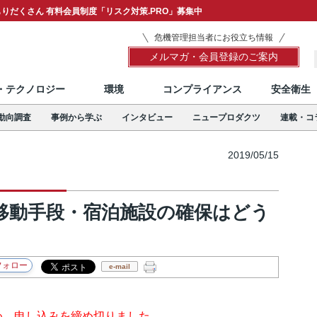
りだくさん 有料会員制度「リスク対策.PRO」募集中
危機管理担当者にお役立ち情報
メルマガ・会員登録のご案内
T・テクノロジー
環境
コンプライアンス
安全衛生
動向調査
事例から学ぶ
インタビュー
ニュープロダクツ
連載・コ
2019/05/15
移動手段・宿泊施設の確保はどう
e-mail
め、申し込みを締め切りました