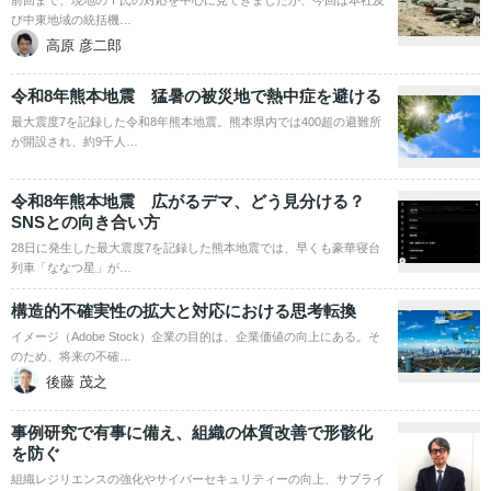
前回まで、現地のＴ氏の対応を中心に見てきましたが、今回は本社及
び中東地域の統括機…
高原 彦二郎
令和8年熊本地震 猛暑の被災地で熱中症を避ける
最大震度7を記録した令和8年熊本地震。熊本県内では400超の避難所
が開設され、約9千人…
令和8年熊本地震 広がるデマ、どう見分ける？
SNSとの向き合い方
28日に発生した最大震度7を記録した熊本地震では、早くも豪華寝台
列車「ななつ星」が…
構造的不確実性の拡大と対応における思考転換
イメージ（Adobe Stock）企業の目的は、企業価値の向上にある。そ
のため、将来の不確…
後藤 茂之
事例研究で有事に備え、組織の体質改善で形骸化
を防ぐ
組織レジリエンスの強化やサイバーセキュリティーの向上、サプライ