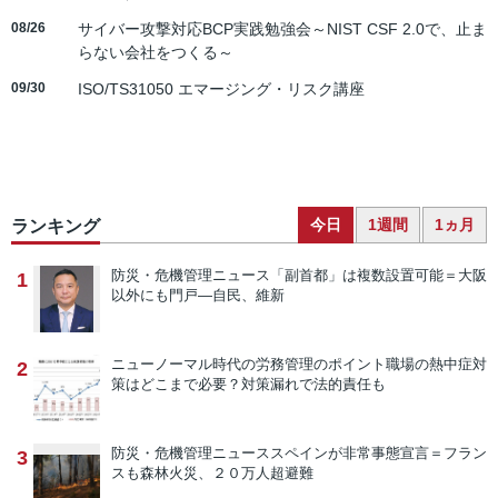
08/26
サイバー攻撃対応BCP実践勉強会～NIST CSF 2.0で、止ま
らない会社をつくる～
09/30
ISO/TS31050 エマージング・リスク講座
今日
1週間
1ヵ月
ランキング
防災・危機管理ニュース
「副首都」は複数設置可能＝大阪
1
以外にも門戸―自民、維新
ニューノーマル時代の労務管理のポイント
職場の熱中症対
2
策はどこまで必要？対策漏れで法的責任も
防災・危機管理ニュース
スペインが非常事態宣言＝フラン
3
スも森林火災、２０万人超避難