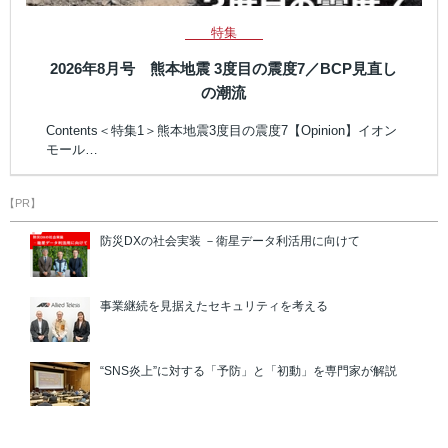
特集
2026年8月号 熊本地震 3度目の震度7／BCP見直し
の潮流
Contents＜特集1＞熊本地震3度目の震度7【Opinion】イオン
モール…
【PR】
防災DXの社会実装 －衛星データ利活用に向けて
事業継続を見据えたセキュリティを考える
“SNS炎上”に対する「予防」と「初動」を専門家が解説