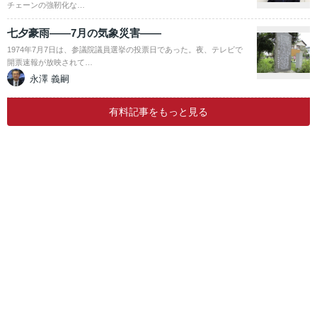
チェーンの強靭化な…
七夕豪雨――7月の気象災害――
1974年7月7日は、参議院議員選挙の投票日であった。夜、テレビで
開票速報が放映されて…
永澤 義嗣
有料記事をもっと見る