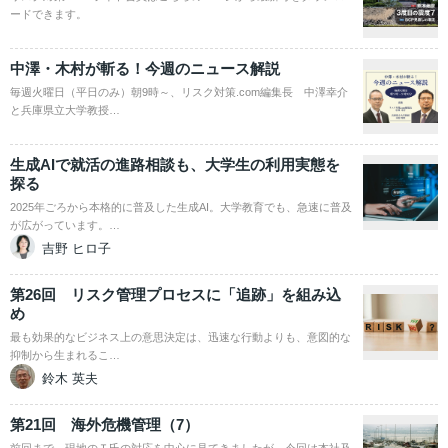
ードできます。
中澤・木村が斬る！今週のニュース解説
毎週火曜日（平日のみ）朝9時～、リスク対策.com編集長 中澤幸介
と兵庫県立大学教授…
生成AIで就活の進路相談も、大学生の利用実態を
探る
2025年ごろから本格的に普及した生成AI。大学教育でも、急速に普及
が広がっています。…
吉野 ヒロ子
第26回 リスク管理プロセスに「追跡」を組み込
め
最も効果的なビジネス上の意思決定は、迅速な行動よりも、意図的な
抑制から生まれるこ…
鈴木 英夫
第21回 海外危機管理（7）