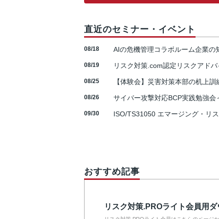
直近のセミナー・イベント
08/18
AIの危機管理コラボルーム企業
08/19
リスク対策.com認定リスクアドバ
08/25
【体験会】災害対策本部の机上訓
08/26
サイバー攻撃対応BCP実践勉強会～N
09/30
ISO/TS31050 エマージング・リ
おすすめ記事
リスク対策.PROライト会員用