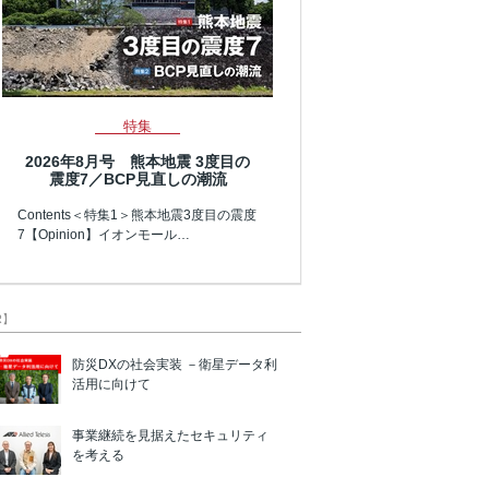
特集
2026年8月号 熊本地震 3度目の
震度7／BCP見直しの潮流
Contents＜特集1＞熊本地震3度目の震度
7【Opinion】イオンモール…
R】
防災DXの社会実装 －衛星データ利
活用に向けて
事業継続を見据えたセキュリティ
を考える