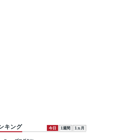
ンキング
今日
1週間
1ヵ月