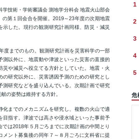
1
科学技術・学術審議会 測地学分科会 地震火山部会
の第１回会合を開催。2019～23年度の次期地震
2
を示した。現行の観測研究計画同様、防災・減災
3
18年度までのもの。観測研究計画を災害科学の一部
4
予測以外に、地震動や津波といった災害の直接的
防災や減災へ役立てる方針としていた。地震・火
5
めの研究以外に、災害誘因予測のための研究とし
予測研究などを盛り込んでいる。次期計画で研究
貢献の姿勢は維持する方針。
危
静化までのメカニズムを研究し、複数の火山で適
を目指す。津波では高さや浸水域といった事前予
では2018年５月ごろまでに次期計画の中間とり
コメント募集後の同年７～８月ごろに文科省に提