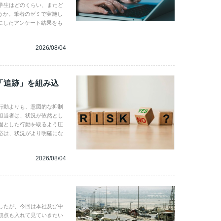
学生はどのくらい、またど
うか。筆者のゼミで実施し
にしたアンケート結果をも
2026/08/04
「追跡」を組み込
行動よりも、意図的な抑制
担当者は、状況が依然とし
固とした行動を取るよう圧
応は、状況がより明確にな
2026/08/04
したが、今回は本社及び中
観点も入れて見ていきたい