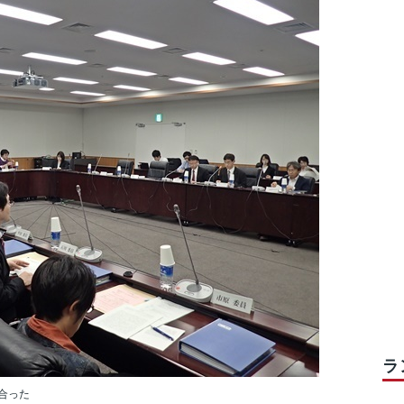
ラ
合った