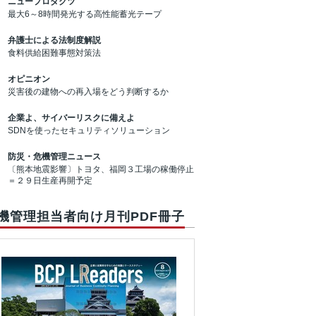
ニュープロダクツ
最大6～8時間発光する高性能蓄光テープ
弁護士による法制度解説
食料供給困難事態対策法
オピニオン
災害後の建物への再入場をどう判断するか
企業よ、サイバーリスクに備えよ
SDNを使ったセキュリティソリューション
防災・危機管理ニュース
〔熊本地震影響〕トヨタ、福岡３工場の稼働停止
＝２９日生産再開予定
機管理担当者向け月刊PDF冊子