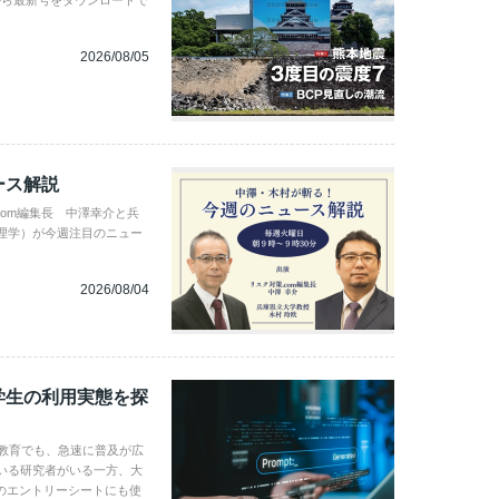
から最新号をダウンロードで
2026/08/05
ース解説
com編集長 中澤幸介と兵
理学）が今週注目のニュー
2026/08/04
学生の利用実態を探
学教育でも、急速に普及が広
いる研究者がいる一方、大
のエントリーシートにも使