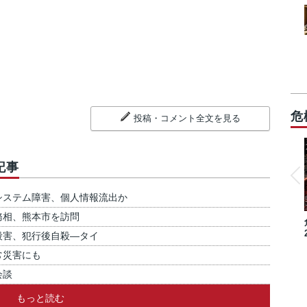
危
投稿・コメント全文を見る
記事
システム障害、個人情報流出か
務相、熊本市を訪問
殺害、犯行後自殺―タイ
常災害にも
会談
もっと読む