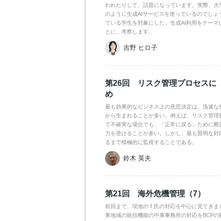
われたりして、話題になっています。実際、大
のように生成AIサービスを使っているのでしょ
ている学生を対象にした、生成AI利用をテーマ
とに、考察します。
吉野 ヒロ子
第26回 リスク管理プロセスに
め
最も効果的なビジネス上の意思決定は、迅速な
から生まれることが多い。例えば、リスク管理
て不確実な場合でも、「正常に戻る」ために断
力を受けることが多い。しかし、最も賢明な対
るまで積極的に監視することである。
鈴木 英夫
第21回 海外危機管理（7）
前回まで、現地のＴ氏の対応を中心に見てきま
東地域の統括機能の中東事務所の対応をBCPの