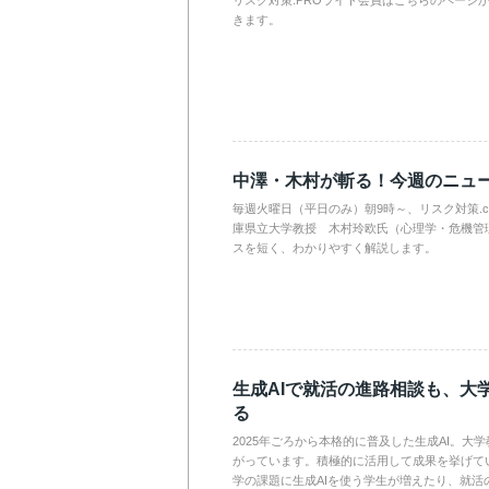
リスク対策.PROライト会員はこちらのページ
きます。
中澤・木村が斬る！今週のニュ
毎週火曜日（平日のみ）朝9時～、リスク対策.
庫県立大学教授 木村玲欧氏（心理学・危機管
スを短く、わかりやすく解説します。
生成AIで就活の進路相談も、大
る
2025年ごろから本格的に普及した生成AI。大
がっています。積極的に活用して成果を挙げて
学の課題に生成AIを使う学生が増えたり、就活