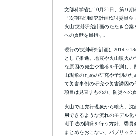
文部科学省は10月31日、第９期
「次期観測研究計画検討委員会」
火山観測研究計画のたたき台案
への貢献を目指す。
現行の観測研究計画は2014～
として推進。地震や火山噴火の
な原因の発生や推移を予測し、
山現象のための研究や予測のた
て災害事例の研究や災害誘因の
項目は見直すものの、防災への
火山では先行現象から噴火、沈
用できるような流れのモデル化
測手法の開発を行う方針。委員会
まとめをおこない、パブリック