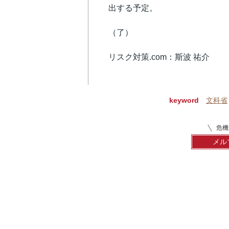
出する予定。
（了）
リスク対策.com：斯波 祐介
keyword
文科省
危機
メル