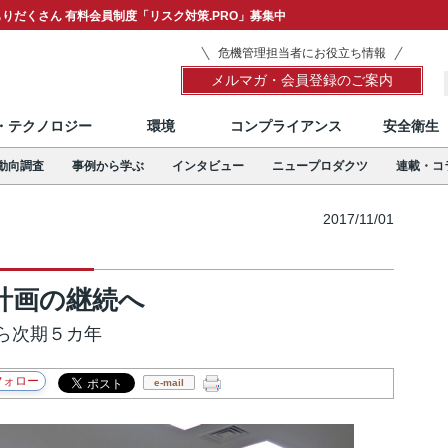
りだくさん 有料会員制度「リスク対策.PRO」募集中
危機管理担当者にお役立ち情報
メルマガ・会員登録のご案内
T・テクノロジー
環境
コンプライアンス
安全衛生
動向調査
事例から学ぶ
インタビュー
ニュープロダクツ
連載・コ
2017/11/01
計画の継続へ
ら次期５カ年
e-mail