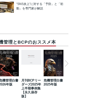
“SNS炎上”に対する「予防」と「初
動」を専門家が解説
機管理とBCPのおススメ本
危機管理白書
月刊BCPリー
危機管理白書
2023年防災・
危機管理白書
2026年版
ダーズ2025年
2025年版
BCP・リスク
2024年版
上半期事例集
マネジメント
【永久保存
事例集【永久
版】
保存版】