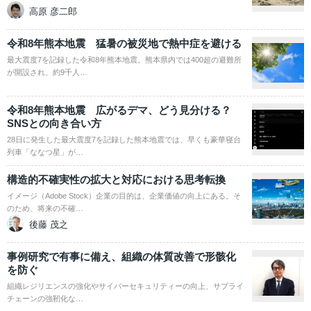
高原 彦二郎
令和8年熊本地震 猛暑の被災地で熱中症を避ける
最大震度7を記録した令和8年熊本地震。熊本県内では400超の避難所
が開設され、約9千人…
令和8年熊本地震 広がるデマ、どう見分ける？
SNSとの向き合い方
28日に発生した最大震度7を記録した熊本地震では、早くも豪華寝台
列車「ななつ星」が…
構造的不確実性の拡大と対応における思考転換
イメージ（Adobe Stock）企業の目的は、企業価値の向上にある。そ
のため、将来の不確…
後藤 茂之
事例研究で有事に備え、組織の体質改善で形骸化
を防ぐ
組織レジリエンスの強化やサイバーセキュリティーの向上、サプライ
チェーンの強靭化な…