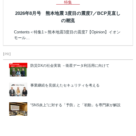
特集
2026年8月号 熊本地震 3度目の震度7／BCP見直し
の潮流
Contents＜特集1＞熊本地震3度目の震度7【Opinion】イオン
モール…
【PR】
防災DXの社会実装 －衛星データ利活用に向けて
事業継続を見据えたセキュリティを考える
“SNS炎上”に対する「予防」と「初動」を専門家が解説