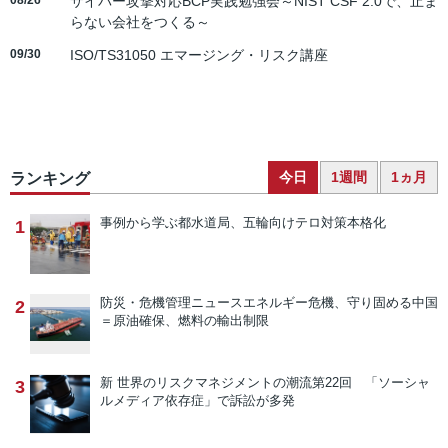
08/26
サイバー攻撃対応BCP実践勉強会～NIST CSF 2.0で、止ま
らない会社をつくる～
09/30
ISO/TS31050 エマージング・リスク講座
今日
1週間
1ヵ月
ランキング
事例から学ぶ
都水道局、五輪向けテロ対策本格化
1
防災・危機管理ニュース
エネルギー危機、守り固める中国
2
＝原油確保、燃料の輸出制限
新 世界のリスクマネジメントの潮流
第22回 「ソーシャ
3
ルメディア依存症」で訴訟が多発