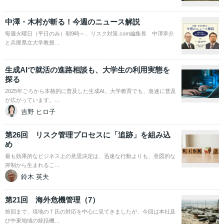
中澤・木村が斬る！今週のニュース解説
毎週火曜日（平日のみ）朝9時～、リスク対策.com編集長 中澤幸介
と兵庫県立大学教授…
生成AIで就活の進路相談も、大学生の利用実態を
探る
2025年ごろから本格的に普及した生成AI。大学教育でも、急速に普及
が広がっています。…
吉野 ヒロ子
第26回 リスク管理プロセスに「追跡」を組み込
め
最も効果的なビジネス上の意思決定は、迅速な行動よりも、意図的な
抑制から生まれるこ…
鈴木 英夫
第21回 海外危機管理（7）
前回まで、現地のＴ氏の対応を中心に見てきましたが、今回は本社及
び中東地域の統括機…