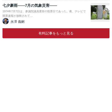
七夕豪雨――7月の気象災害――
1974年7月7日は、参議院議員選挙の投票日であった。夜、テレビで
開票速報が放映されて…
永澤 義嗣
有料記事をもっと見る