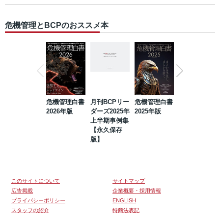
危機管理とBCPのおススメ本
危機管理白書
月刊BCPリー
危機管理白書
2023年防災・
2026年版
ダーズ2025年
2025年版
BCP・リスク
上半期事例集
マネジメント
【永久保存
事例集【永久
版】
保存版】
このサイトについて
サイトマップ
広告掲載
企業概要・採用情報
プライバシーポリシー
ENGLISH
スタッフの紹介
特商法表記