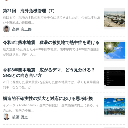
第21回 海外危機管理（7）
前回まで、現地のＴ氏の対応を中心に見てきましたが、今回は本社及
び中東地域の統括機…
高原 彦二郎
令和8年熊本地震 猛暑の被災地で熱中症を避ける
最大震度7を記録した令和8年熊本地震。熊本県内では400超の避難所
が開設され、約9千人…
令和8年熊本地震 広がるデマ、どう見分ける？
SNSとの向き合い方
28日に発生した最大震度7を記録した熊本地震では、早くも豪華寝台
列車「ななつ星」が…
構造的不確実性の拡大と対応における思考転換
イメージ（Adobe Stock）企業の目的は、企業価値の向上にある。そ
のため、将来の不確…
後藤 茂之