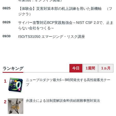
年第3回：オンライン開催）
08/25
【体験会】災害対策本部の机上訓練を用いた新機軸 （フ
ジクラ）
08/26
サイバー攻撃対応BCP実践勉強会～NIST CSF 2.0で、止ま
らない会社をつくる～
09/30
ISO/TS31050 エマージング・リスク講座
今日
1週間
1ヵ月
ランキング
ニュープロダクツ
最大6～8時間発光する高性能蓄光テー
1
プ
弁護士による法制度解説
食料供給困難事態対策法
2