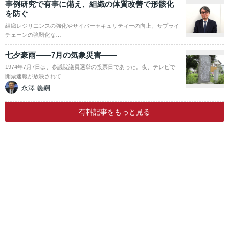
事例研究で有事に備え、組織の体質改善で形骸化
を防ぐ
組織レジリエンスの強化やサイバーセキュリティーの向上、サプライ
チェーンの強靭化な…
七夕豪雨――7月の気象災害――
1974年7月7日は、参議院議員選挙の投票日であった。夜、テレビで
開票速報が放映されて…
永澤 義嗣
有料記事をもっと見る