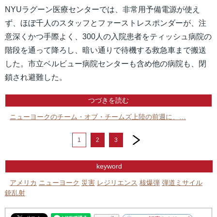
NYUラグーン医療センターでは、非常用予備電源が使え
ず、ほぼ千人のスタッフとファーストレスポンダーが、注
意深くかつ手際よく、300人の入院患者をティッシュ病院の
階段を通って降ろし、暗い通りで待機する救急車まで搬送
した。市立ベルビュー病院センターも含め他の病院も、閉
鎖され避難した。
つづきを読む
ニューヨークのチーム・オブ・チームズ上陸の前週に、…
next
1
2
3
keyword
アメリカ
ニューヨーク
災害
レジリエンス
核爆弾
弾道ミサイル
銃乱射