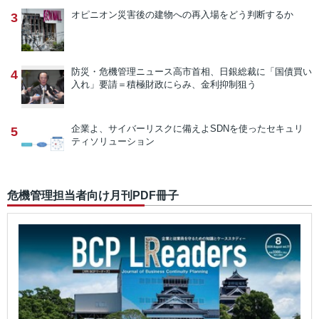
オピニオン
災害後の建物への再入場をどう判断するか
3
防災・危機管理ニュース
高市首相、日銀総裁に「国債買い
4
入れ」要請＝積極財政にらみ、金利抑制狙う
企業よ、サイバーリスクに備えよ
SDNを使ったセキュリ
5
ティソリューション
危機管理担当者向け月刊PDF冊子