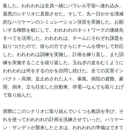
集した。われわれは全員一緒にパラレル宇宙へ連れ込み、
最悪のシナリオに直面させた。そして、丸一日かかる壊滅
的なハリケーンのシミュレーション演習を実施した。お願
いする権限を梃にして、われわれのネットワークの連絡先
すべてを活用した。われわれは、チームにそれぞれ課題を
貼りつけたので、彼らの方でさらにチームを増やして対応
した。われわれは訓練を実施し、計画を練り直し、また訓
練を実施することを繰り返した。玉ねぎの皮をむくように
われわれは何をするのかを自問し続けた。全ての災害イン
パクト－高潮、足止めされた人々、暴風、病院の避難、豪
雨、倒木、立ち往生した自動車、停電―なんでも取り上げ
て取り組んだ。
実際にこのシナリオに取り組んでいくつも教訓を学び、そ
れを使ってわれわれの計画を洗練させていった。ハリケー
ン・サンディが襲来したときは、われわれの準備はできて