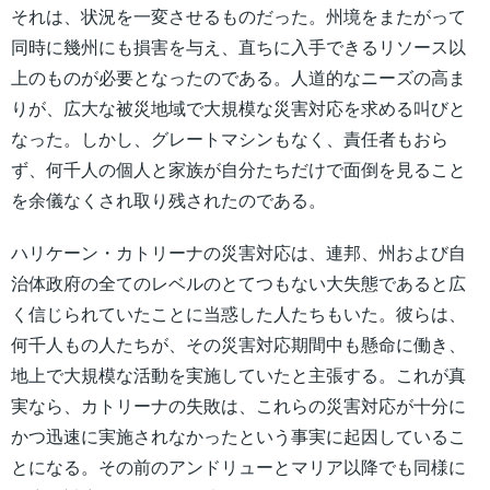
それは、状況を一変させるものだった。州境をまたがって
同時に幾州にも損害を与え、直ちに入手できるリソース以
上のものが必要となったのである。人道的なニーズの高ま
りが、広大な被災地域で大規模な災害対応を求める叫びと
なった。しかし、グレートマシンもなく、責任者もおら
ず、何千人の個人と家族が自分たちだけで面倒を見ること
を余儀なくされ取り残されたのである。
ハリケーン・カトリーナの災害対応は、連邦、州および自
治体政府の全てのレベルのとてつもない大失態であると広
く信じられていたことに当惑した人たちもいた。彼らは、
何千人もの人たちが、その災害対応期間中も懸命に働き、
地上で大規模な活動を実施していたと主張する。これが真
実なら、カトリーナの失敗は、これらの災害対応が十分に
かつ迅速に実施されなかったという事実に起因しているこ
とになる。その前のアンドリューとマリア以降でも同様に