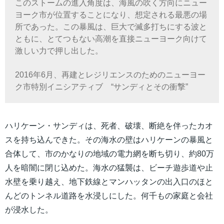
このストームの進入角度は、海風の吹く方向にニュー
ヨーク市が位置することになり、想定される最悪の場
所であった。この暴風は、巨大で滅多打ちにする波と
ともに、とてつもない高潮を直接ニューヨーク向けて
激しい力で押し出した。
2016年6月、再建とレジリエンスのためのニューヨー
ク市特別イニシアティブ “サンディとその衝撃”
ハリケーン・サンディは、死者、破壊、断絶を伴ったカオ
スを持ち込んできた。その海水の壁はハリケーンの暴風と
合体して、市のかなりの地域の電力網を断ち切り、約80万
人を暗闇に閉じ込めた。海水の猛襲は、ビーチ遊歩道や止
水壁を乗り越え、地下鉄線とマンハッタンの出入口のほと
んどのトンネル道路を水浸しにした。何千もの家庭と会社
が浸水した。