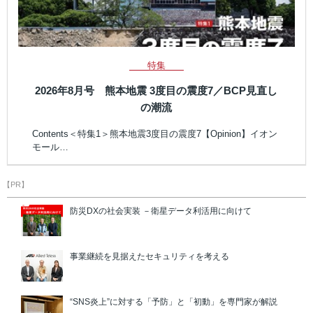
特集
2026年8月号 熊本地震 3度目の震度7／BCP見直し
の潮流
Contents＜特集1＞熊本地震3度目の震度7【Opinion】イオン
モール…
【PR】
防災DXの社会実装 －衛星データ利活用に向けて
事業継続を見据えたセキュリティを考える
“SNS炎上”に対する「予防」と「初動」を専門家が解説