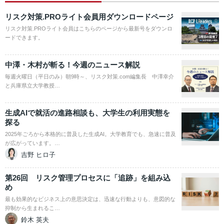
リスク対策.PROライト会員用ダウンロードページ
リスク対策.PROライト会員はこちらのページから最新号をダウンロ
ードできます。
中澤・木村が斬る！今週のニュース解説
毎週火曜日（平日のみ）朝9時～、リスク対策.com編集長 中澤幸介
と兵庫県立大学教授…
生成AIで就活の進路相談も、大学生の利用実態を
探る
2025年ごろから本格的に普及した生成AI。大学教育でも、急速に普及
が広がっています。…
吉野 ヒロ子
第26回 リスク管理プロセスに「追跡」を組み込
め
最も効果的なビジネス上の意思決定は、迅速な行動よりも、意図的な
抑制から生まれるこ…
鈴木 英夫