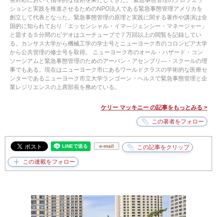
害対応において指導的な役割を果たしてきた。 緊急事態管理のプロフェッ
ションと実践を推進させるためのNPO法人である緊急事態管理アメリカを
創立して代表となった。緊急事態管理の原理と実践に関する著作や講演は全
国的に知られており「エッセンシャル・イマ―ジェンシー・マネージャー」
と題する５分間のビデオはユーチューブで７万回以上の閲覧を記録してい
る。カンサス大学から機械工学の学士号とニューヨーク市のコロンビア大学
から公共管理の修士号を取得。 ニューヨーク市のオール・ハザード・コン
ソーシアムと緊急事態管理のためのアーバン・アセンブリ―・スクールの理
事でもある。現在はニューヨーク市にあるワールドクラスの学術的な医療セ
ンターであるニューヨーク市立大学ランゴーン・ヘルスで緊急事態管理と企
業レジリエンスの上席部長を務めている。
ケリー マッキニー の記事をもっとみる >
e-mail