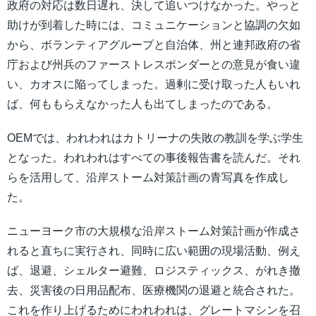
政府の対応は数日遅れ、決して追いつけなかった。やっと
助けが到着した時には、コミュニケーションと協調の欠如
から、ボランティアグループと自治体、州と連邦政府の省
庁および州兵のファーストレスポンダーとの意見が食い違
い、カオスに陥ってしまった。過剰に受け取った人もいれ
ば、何ももらえなかった人も出てしまったのである。
OEMでは、われわれはカトリーナの失敗の教訓を学ぶ学生
となった。われわれはすべての事後報告書を読んだ。それ
らを活用して、沿岸ストーム対策計画の青写真を作成し
た。
ニューヨーク市の大規模な沿岸ストーム対策計画が作成さ
れると直ちに実行され、同時に広い範囲の現場活動、例え
ば、退避、シェルター避難、ロジスティックス、がれき撤
去、災害後の日用品配布、医療機関の退避と統合された。
これを作り上げるためにわれわれは、グレートマシンを召