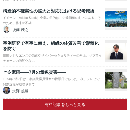
構造的不確実性の拡大と対応における思考転換
イメージ（Adobe Stock）企業の目的は、企業価値の向上にある。そ
のため、将来の不確…
後藤 茂之
事例研究で有事に備え、組織の体質改善で形骸化
を防ぐ
組織レジリエンスの強化やサイバーセキュリティーの向上、サプライ
チェーンの強靭化な…
七夕豪雨――7月の気象災害――
1974年7月7日は、参議院議員選挙の投票日であった。夜、テレビで
開票速報が放映されて…
永澤 義嗣
有料記事をもっと見る