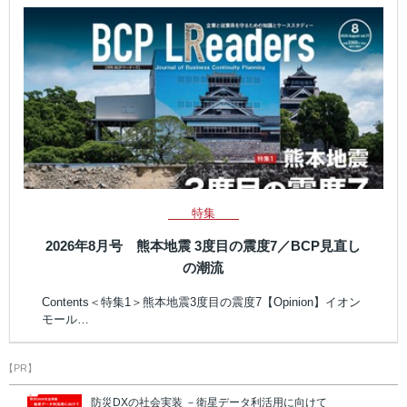
特集
2026年8月号 熊本地震 3度目の震度7／BCP見直し
の潮流
Contents＜特集1＞熊本地震3度目の震度7【Opinion】イオン
モール…
【PR】
防災DXの社会実装 －衛星データ利活用に向けて