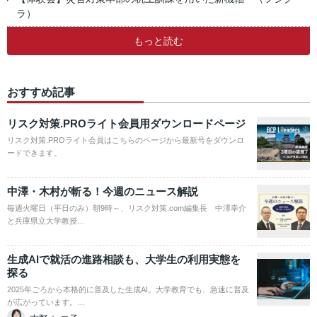
ラ）
もっと読む
おすすめ記事
リスク対策.PROライト会員用ダウンロードページ
リスク対策.PROライト会員はこちらのページから最新号をダウンロ
ードできます。
中澤・木村が斬る！今週のニュース解説
毎週火曜日（平日のみ）朝9時～、リスク対策.com編集長 中澤幸介
と兵庫県立大学教授…
生成AIで就活の進路相談も、大学生の利用実態を
探る
2025年ごろから本格的に普及した生成AI。大学教育でも、急速に普及
が広がっています。…