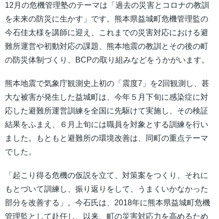
12月の危機管理塾のテーマは「過去の災害とコロナの教訓
を未来の防災に生かす」です。熊本県益城町危機管理監の
今石佳太様を講師に迎え、これまでの災害対応における避
難所運営や初動対応の課題、熊本地震の教訓とその後の町
の防災体制づくり、BCPの取り組みなどをうかがいます。
熊本地震で気象庁観測史上初の「震度7」を2回観測し、甚
大な被害が発生した益城町は、今年５月下旬に感染症に対
応した避難所運営訓練を全国に先駆けて実施し、その検証
結果をふまえ、６月上旬には職員を対象とする訓練を行い
ました。もともと避難所の環境改善は、同町の重点テーマ
でした。
「起こり得る危機の仮説を立て、対策案をつくり、それに
もとづいて訓練し、振り返りをして、うまくいかなかった
部分を改善する」。今石氏は、2018年に熊本県益城町危機
管理監として赴任し、以来、町の災害対応力を高めるため