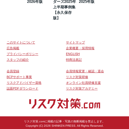
2026年版
ダーズ2025年
2025年版
BCP・リスク
上半期事例集
マネジメント
【永久保存
事例集【永久
版】
保存版】
このサイトについて
サイトマップ
広告掲載
企業概要・採用情報
プライバシーポリシー
ENGLISH
スタッフの紹介
特商法表記
会員登録
会員情報変更・確認・退会
BCPサポート事業
リスク対策研修
リスクアドバイザー資格
オンライン社員研修支援
誌面PDFダウンロード
リスク対策アカデミー
リスク対策.comに掲載の記事・写真の無断掲載を禁止します。
Copyright (C) 2026 SHINKEN PRESS. All Rights Reserved.