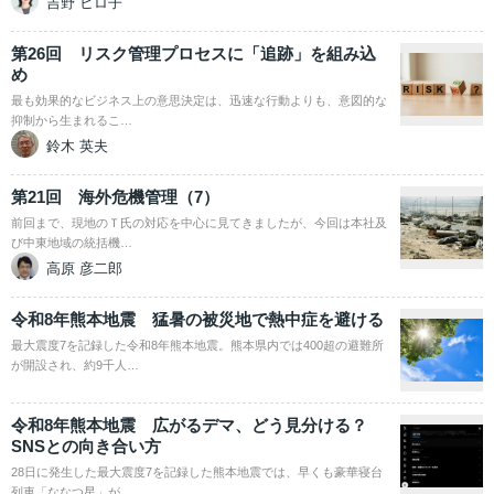
吉野 ヒロ子
第26回 リスク管理プロセスに「追跡」を組み込
め
最も効果的なビジネス上の意思決定は、迅速な行動よりも、意図的な
抑制から生まれるこ…
鈴木 英夫
第21回 海外危機管理（7）
前回まで、現地のＴ氏の対応を中心に見てきましたが、今回は本社及
び中東地域の統括機…
高原 彦二郎
令和8年熊本地震 猛暑の被災地で熱中症を避ける
最大震度7を記録した令和8年熊本地震。熊本県内では400超の避難所
が開設され、約9千人…
令和8年熊本地震 広がるデマ、どう見分ける？
SNSとの向き合い方
28日に発生した最大震度7を記録した熊本地震では、早くも豪華寝台
列車「ななつ星」が…