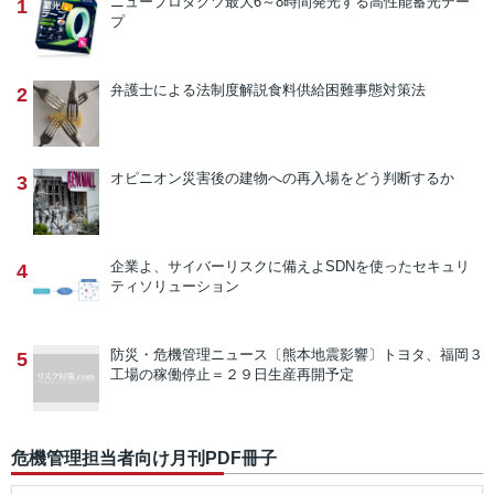
ニュープロダクツ
最大6～8時間発光する高性能蓄光テー
1
プ
弁護士による法制度解説
食料供給困難事態対策法
2
オピニオン
災害後の建物への再入場をどう判断するか
3
企業よ、サイバーリスクに備えよ
SDNを使ったセキュリ
4
ティソリューション
防災・危機管理ニュース
〔熊本地震影響〕トヨタ、福岡３
5
工場の稼働停止＝２９日生産再開予定
危機管理担当者向け月刊PDF冊子