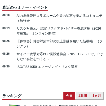
直近のセミナー・イベント
08/18
AIの危機管理コラボルーム企業の知恵を集めるコミュニテ
ィ勉強会
08/19
リスク対策.com認定リスクアドバイザー養成講座（2026
年第3回：オンライン開催）
08/25
【体験会】災害対策本部の机上訓練を用いた新機軸 （フ
ジクラ）
08/26
サイバー攻撃対応BCP実践勉強会～NIST CSF 2.0で、止ま
らない会社をつくる～
09/30
ISO/TS31050 エマージング・リスク講座
今日
1週間
1ヵ月
ランキング