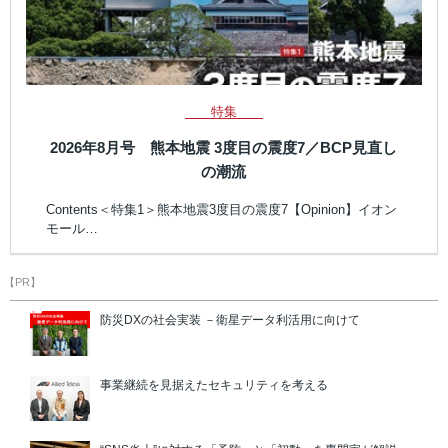
特集
2026年8月号 熊本地震 3度目の震度7／BCP見直し
の潮流
Contents＜特集1＞熊本地震3度目の震度7【Opinion】イオン
モール…
【PR】
防災DXの社会実装 －衛星データ利活用に向けて
事業継続を見据えたセキュリティを考える