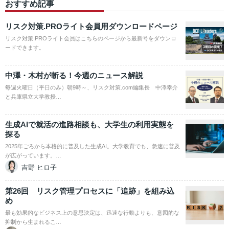
おすすめ記事
リスク対策.PROライト会員用ダウンロードページ
リスク対策.PROライト会員はこちらのページから最新号をダウンロ
ードできます。
中澤・木村が斬る！今週のニュース解説
毎週火曜日（平日のみ）朝9時～、リスク対策.com編集長 中澤幸介
と兵庫県立大学教授…
生成AIで就活の進路相談も、大学生の利用実態を
探る
2025年ごろから本格的に普及した生成AI。大学教育でも、急速に普及
が広がっています。…
吉野 ヒロ子
第26回 リスク管理プロセスに「追跡」を組み込
め
最も効果的なビジネス上の意思決定は、迅速な行動よりも、意図的な
抑制から生まれるこ…