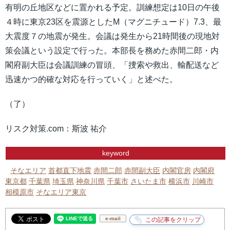
有明の丘地区などに置かれる予定。訓練想定は10日の午後
４時に東京23区を震源としたM（マグニチュード）7.3、最
大震度７の地震が発生。会議は発生から21時間後の現地対
策会議という設定で行った。本部長を務めた赤間二郎・内
閣府副大臣は会議訓練の冒頭、「捜索や救出、輸配送など
迅速かつ的確な対応を行っていく」と述べた。
（了）
リスク対策.com：斯波 祐介
keyword
そなエリア
首都直下地震
赤間二郎
赤間副大臣
内閣官房
内閣府
東京都
千葉県
埼玉県
神奈川県
千葉市
さいたま市
横浜市
川崎市
相模原市
そなエリア東京
e-mail