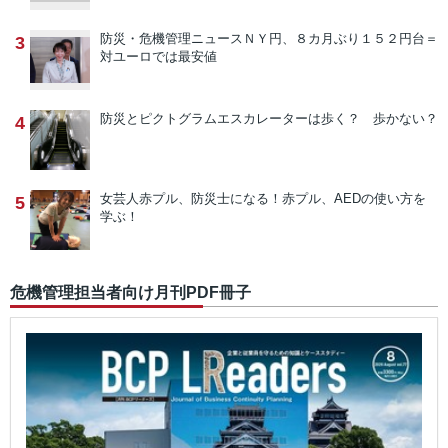
防災・危機管理ニュース
ＮＹ円、８カ月ぶり１５２円台＝
3
対ユーロでは最安値
防災とピクトグラム
エスカレーターは歩く？ 歩かない？
4
女芸人赤プル、防災士になる！
赤プル、AEDの使い方を
5
学ぶ！
危機管理担当者向け月刊PDF冊子