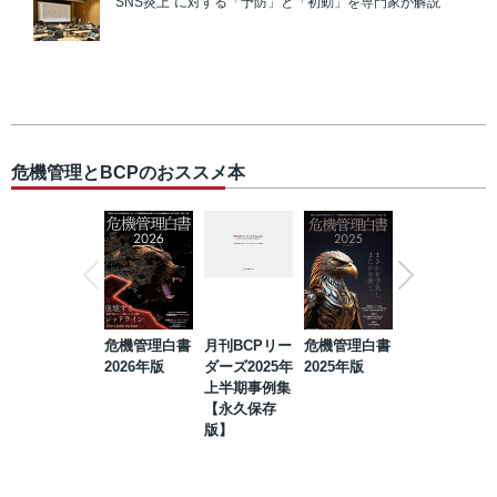
“SNS炎上”に対する「予防」と「初動」を専門家が解説
危機管理とBCPのおススメ本
危機管理白書
月刊BCPリー
危機管理白書
2023年防災・
2026年版
ダーズ2025年
2025年版
BCP・リスク
上半期事例集
マネジメント
【永久保存
事例集【永久
版】
保存版】