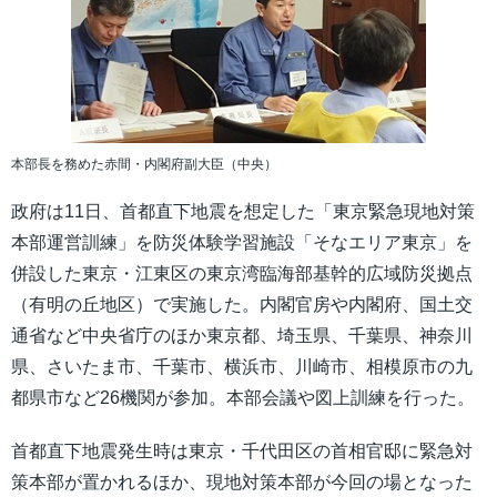
本部長を務めた赤間・内閣府副大臣（中央）
政府は11日、首都直下地震を想定した「東京緊急現地対策
本部運営訓練」を防災体験学習施設「そなエリア東京」を
併設した東京・江東区の東京湾臨海部基幹的広域防災拠点
（有明の丘地区）で実施した。内閣官房や内閣府、国土交
通省など中央省庁のほか東京都、埼玉県、千葉県、神奈川
県、さいたま市、千葉市、横浜市、川崎市、相模原市の九
都県市など26機関が参加。本部会議や図上訓練を行った。
首都直下地震発生時は東京・千代田区の首相官邸に緊急対
策本部が置かれるほか、現地対策本部が今回の場となった