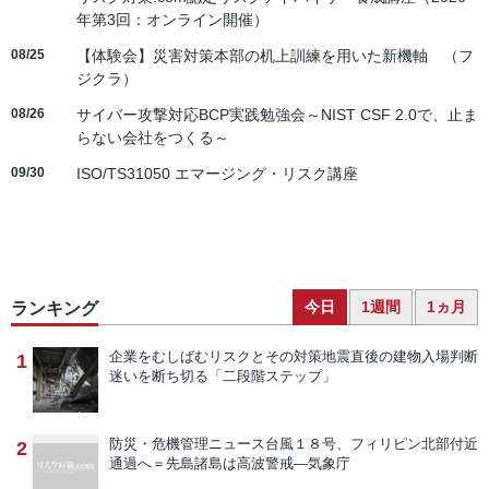
年第3回：オンライン開催）
08/25
【体験会】災害対策本部の机上訓練を用いた新機軸 （フ
ジクラ）
08/26
サイバー攻撃対応BCP実践勉強会～NIST CSF 2.0で、止ま
らない会社をつくる～
09/30
ISO/TS31050 エマージング・リスク講座
今日
1週間
1ヵ月
ランキング
企業をむしばむリスクとその対策
地震直後の建物入場判断
1
迷いを断ち切る「二段階ステップ」
防災・危機管理ニュース
台風１８号、フィリピン北部付近
2
通過へ＝先島諸島は高波警戒―気象庁