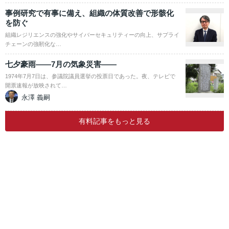
事例研究で有事に備え、組織の体質改善で形骸化
を防ぐ
組織レジリエンスの強化やサイバーセキュリティーの向上、サプライ
チェーンの強靭化な…
七夕豪雨――7月の気象災害――
1974年7月7日は、参議院議員選挙の投票日であった。夜、テレビで
開票速報が放映されて…
永澤 義嗣
有料記事をもっと見る