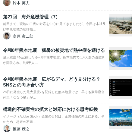
鈴木 英夫
第21回 海外危機管理（7）
前回まで、現地のＴ氏の対応を中心に見てきましたが、今回は本社及
び中東地域の統括機…
高原 彦二郎
令和8年熊本地震 猛暑の被災地で熱中症を避ける
最大震度7を記録した令和8年熊本地震。熊本県内では400超の避難所
が開設され、約9千人…
令和8年熊本地震 広がるデマ、どう見分ける？
SNSとの向き合い方
28日に発生した最大震度7を記録した熊本地震では、早くも豪華寝台
列車「ななつ星」が…
構造的不確実性の拡大と対応における思考転換
イメージ（Adobe Stock）企業の目的は、企業価値の向上にある。そ
のため、将来の不確…
後藤 茂之