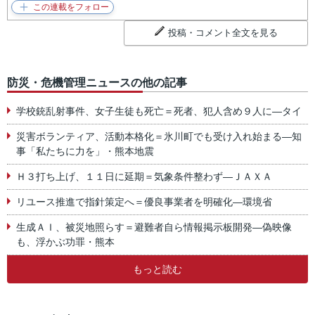
投稿・コメント全文を見る
防災・危機管理ニュースの他の記事
学校銃乱射事件、女子生徒も死亡＝死者、犯人含め９人に―タイ
災害ボランティア、活動本格化＝氷川町でも受け入れ始まる―知
事「私たちに力を」・熊本地震
Ｈ３打ち上げ、１１日に延期＝気象条件整わず―ＪＡＸＡ
リユース推進で指針策定へ＝優良事業者を明確化―環境省
生成ＡＩ、被災地照らす＝避難者自ら情報掲示板開発―偽映像
も、浮かぶ功罪・熊本
もっと読む