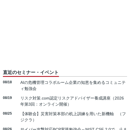
直近のセミナー・イベント
08/18
AIの危機管理コラボルーム企業の知恵を集めるコミュニテ
ィ勉強会
08/19
リスク対策.com認定リスクアドバイザー養成講座（2026
年第3回：オンライン開催）
08/25
【体験会】災害対策本部の机上訓練を用いた新機軸 （フ
ジクラ）
08/26
サイバー攻撃対応BCP実践勉強会～NIST CSF 2.0で、止ま