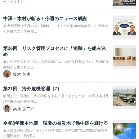
ードできます。
中澤・木村が斬る！今週のニュース解説
毎週火曜日（平日のみ）朝9時～、リスク対策.com編集長 中澤幸介
と兵庫県立大学教授…
第26回 リスク管理プロセスに「追跡」を組み込
め
最も効果的なビジネス上の意思決定は、迅速な行動よりも、意図的な
抑制から生まれるこ…
鈴木 英夫
第21回 海外危機管理（7）
前回まで、現地のＴ氏の対応を中心に見てきましたが、今回は本社及
び中東地域の統括機…
高原 彦二郎
令和8年熊本地震 猛暑の被災地で熱中症を避ける
最大震度7を記録した令和8年熊本地震。熊本県内では400超の避難所
が開設され、約9千人…