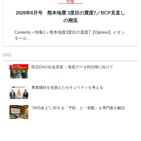
特集
2026年8月号 熊本地震 3度目の震度7／BCP見直し
の潮流
Contents＜特集1＞熊本地震3度目の震度7【Opinion】イオン
モール…
【PR】
防災DXの社会実装 －衛星データ利活用に向けて
事業継続を見据えたセキュリティを考える
“SNS炎上”に対する「予防」と「初動」を専門家が解説