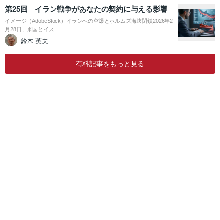
第25回 イラン戦争があなたの契約に与える影響
イメージ（AdobeStock）イランへの空爆とホルムズ海峡閉鎖2026年2
月28日、米国とイス…
鈴木 英夫
有料記事をもっと見る