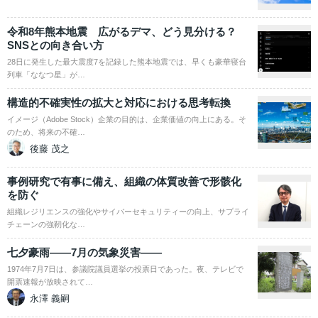
令和8年熊本地震 広がるデマ、どう見分ける？
SNSとの向き合い方
28日に発生した最大震度7を記録した熊本地震では、早くも豪華寝台
列車「ななつ星」が…
構造的不確実性の拡大と対応における思考転換
イメージ（Adobe Stock）企業の目的は、企業価値の向上にある。そ
のため、将来の不確…
後藤 茂之
事例研究で有事に備え、組織の体質改善で形骸化
を防ぐ
組織レジリエンスの強化やサイバーセキュリティーの向上、サプライ
チェーンの強靭化な…
七夕豪雨――7月の気象災害――
1974年7月7日は、参議院議員選挙の投票日であった。夜、テレビで
開票速報が放映されて…
永澤 義嗣