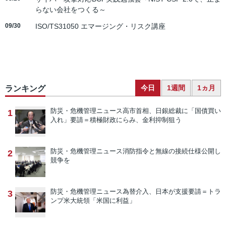
らない会社をつくる～
09/30
ISO/TS31050 エマージング・リスク講座
今日
1週間
1ヵ月
ランキング
防災・危機管理ニュース
高市首相、日銀総裁に「国債買い
1
入れ」要請＝積極財政にらみ、金利抑制狙う
防災・危機管理ニュース
消防指令と無線の接続仕様公開し
2
競争を
防災・危機管理ニュース
為替介入、日本が支援要請＝トラ
3
ンプ米大統領「米国に利益」