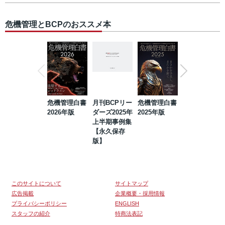
危機管理とBCPのおススメ本
危機管理白書
月刊BCPリー
危機管理白書
2023年防災・
2026年版
ダーズ2025年
2025年版
BCP・リスク
上半期事例集
マネジメント
【永久保存
事例集【永久
版】
保存版】
このサイトについて
サイトマップ
広告掲載
企業概要・採用情報
プライバシーポリシー
ENGLISH
スタッフの紹介
特商法表記