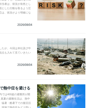
担当者は、状況が依然とし
固とした行動を取るよう圧
応は、状況がより明確にな
2026/08/04
したが、今回は本社及び中
観点も入れて見ていきたい
2026/08/04
地で熱中症を避ける
内では400超の避難所が開
。真夏の避難生活は、熱中
、猛暑・酷暑下での復旧活
。現地で熱中症をどう防い