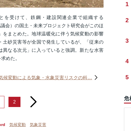
1
とを受けて、鉄鋼・建設関連企業で組織する
2
業協議会）の国土・未来プロジェクト研究会がこのほ
」をまとめた。地球温暖化に伴う気候変動の影響
3
・土砂災害等が全国で発生しているが、「従来の
は異なる次元」に入っていると強調。新たな水害
を求めた。
4
5
．気候変動による気象・水象災害リスクの科…
危
next
2
ord
気候変動
気象災害