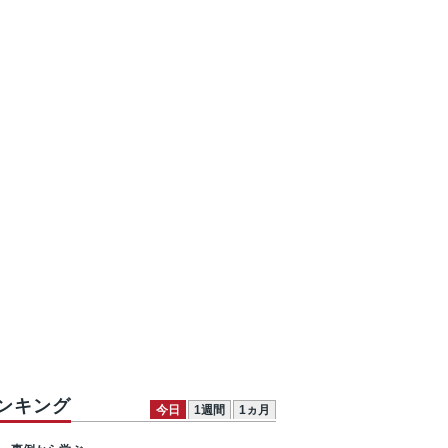
ンキング
今日
1週間
1ヵ月