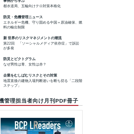
事例から学ぶ
都水道局、五輪向けテロ対策本格化
防災・危機管理ニュース
エネルギー危機、守り固める中国＝原油確保、燃
料の輸出制限
新 世界のリスクマネジメントの潮流
第22回 「ソーシャルメディア依存症」で訴訟
が多発
防災とピクトグラム
なぜ男性は青、女性は赤？
企業をむしばむリスクとその対策
地震直後の建物入場判断迷いを断ち切る「二段階
ステップ」
機管理担当者向け月刊PDF冊子