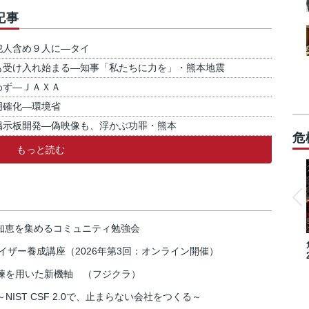
記事
犯人含め９人に―タイ
も受け入れ始まる―知事「私たちに力を」・熊本地震
わず―ＪＡＸＡ
明確化―環境省
掲示板開発―偽映像も、浮かぶ功罪・熊本
危
もっと読む
の知恵を集めるコミュニティ勉強会
イザー養成講座（2026年第3回：オンライン開催）
練を用いた新機軸 （フジクラ）
IST CSF 2.0で、止まらない会社をつくる～