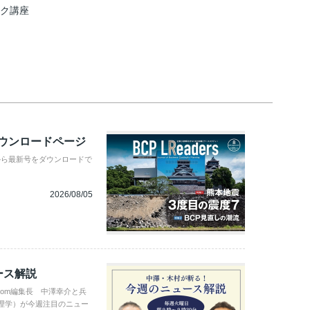
スク講座
ダウンロードページ
から最新号をダウンロードで
2026/08/05
ース解説
com編集長 中澤幸介と兵
理学）が今週注目のニュー