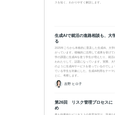
スを短く、わかりやすく解説します。
生成AIで就活の進路相談も、大
る
2025年ごろから本格的に普及した生成AI。大
がっています。積極的に活用して成果を挙げて
学の課題に生成AIを使う学生が増えたり、就活
われたりして、話題になっています。実際、大
のように生成AIサービスを使っているのでしょ
ている学生を対象にした、生成AI利用をテーマ
とに、考察します。
吉野 ヒロ子
第26回 リスク管理プロセスに
め
最も効果的なビジネス上の意思決定は、迅速な