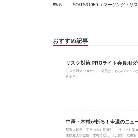
09/30
ISO/TS31050 エマージング・リ
おすすめ記事
リスク対策.PROライト会員用
リスク対策.PROライト会員はこちらのページ
きます。
中澤・木村が斬る！今週のニュ
毎週火曜日（平日のみ）朝9時～、リスク対策.
庫県立大学教授 木村玲欧氏（心理学・危機管