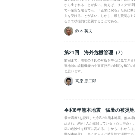
から生まれることが多い。例えば、リスク管理
て不確実な場合でも、「正常に戻る」ために断
力を受けることが多い。しかし、最も賢明な対
るまで積極的に監視することである。
鈴木 英夫
第21回 海外危機管理（7）
前回まで、現地のＴ氏の対応を中心に見てきま
東地域の統括機能の中東事務所の対応をBCPの
と思います。
高原 彦二郎
令和8年熊本地震 猛暑の被災
最大震度7を記録した令和8年熊本地震。熊本県
設され、約9千人が避難している（29日時点）
症の危険性を確実に高める。しかもこれからは
動が本格化し、多くの人々が被災地で活動する