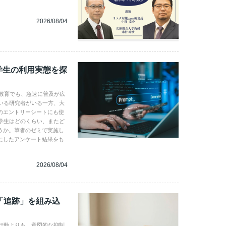
2026/08/04
学生の利用実態を探
学教育でも、急速に普及が広
いる研究者がいる一方、大
のエントリーシートにも使
学生はどのくらい、またど
うか。筆者のゼミで実施し
にしたアンケート結果をも
2026/08/04
「追跡」を組み込
行動よりも、意図的な抑制