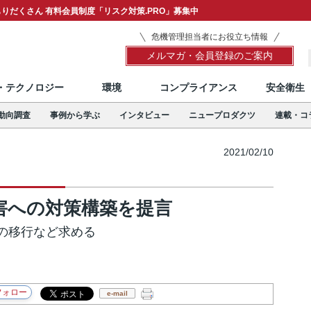
りだくさん 有料会員制度「リスク対策.PRO」募集中
危機管理担当者にお役立ち情報
メルマガ・会員登録のご案内
T・テクノロジー
環境
コンプライアンス
安全衛生
動向調査
事例から学ぶ
インタビュー
ニュープロダクツ
連載・コ
2021/02/10
水害への対策構築を提言
の移行など求める
e-mail