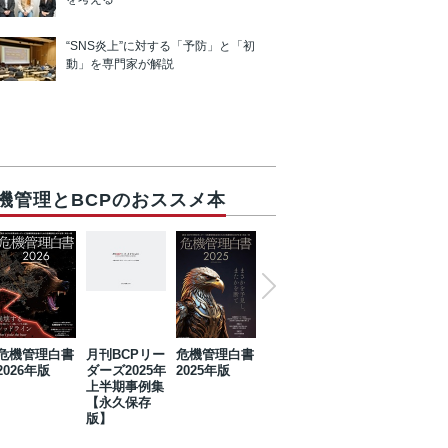
“SNS炎上”に対する「予防」と「初
動」を専門家が解説
機管理とBCPのおススメ本
危機管理白書
月刊BCPリー
危機管理白書
2023年防災・
危機管理白書
2026年版
ダーズ2025年
2025年版
BCP・リスク
2024年版
上半期事例集
マネジメント
【永久保存
事例集【永久
版】
保存版】