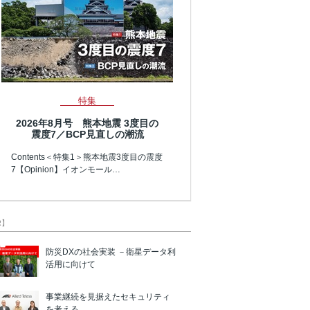
特集
2026年8月号 熊本地震 3度目の
震度7／BCP見直しの潮流
Contents＜特集1＞熊本地震3度目の震度
7【Opinion】イオンモール…
R】
防災DXの社会実装 －衛星データ利
活用に向けて
事業継続を見据えたセキュリティ
を考える