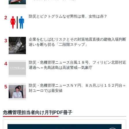
防災とピクトグラム
なぜ男性は青、女性は赤？
2
企業をむしばむリスクとその対策
地震直後の建物入場判断
3
迷いを断ち切る「二段階ステップ」
防災・危機管理ニュース
台風１８号、フィリピン北部付近
4
通過へ＝先島諸島は高波警戒―気象庁
防災・危機管理ニュース
ＮＹ円、８カ月ぶり１５２円台＝
5
対ユーロでは最安値
危機管理担当者向け月刊PDF冊子