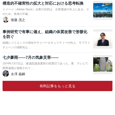
構造的不確実性の拡大と対応における思考転換
イメージ（Adobe Stock）企業の目的は、企業価値の向上にある。そ
のため、将来の不確…
後藤 茂之
事例研究で有事に備え、組織の体質改善で形骸化
を防ぐ
組織レジリエンスの強化やサイバーセキュリティーの向上、サプライ
チェーンの強靭化な…
七夕豪雨――7月の気象災害――
1974年7月7日は、参議院議員選挙の投票日であった。夜、テレビで
開票速報が放映されて…
永澤 義嗣
有料記事をもっと見る