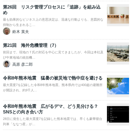
第26回 リスク管理プロセスに「追跡」を組み込
め
最も効果的なビジネス上の意思決定は、迅速な行動よりも、意図的な
抑制から生まれるこ…
鈴木 英夫
第21回 海外危機管理（7）
前回まで、現地のＴ氏の対応を中心に見てきましたが、今回は本社及
び中東地域の統括機…
高原 彦二郎
令和8年熊本地震 猛暑の被災地で熱中症を避ける
最大震度7を記録した令和8年熊本地震。熊本県内では400超の避難所
が開設され、約9千人…
令和8年熊本地震 広がるデマ、どう見分ける？
SNSとの向き合い方
28日に発生した最大震度7を記録した熊本地震では、早くも豪華寝台
列車「ななつ星」が…