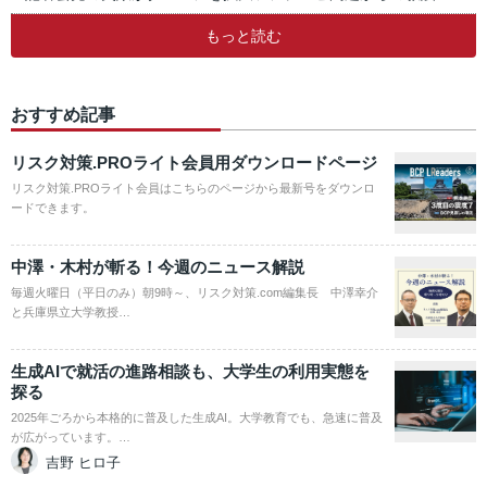
もっと読む
おすすめ記事
リスク対策.PROライト会員用ダウンロードページ
リスク対策.PROライト会員はこちらのページから最新号をダウンロ
ードできます。
中澤・木村が斬る！今週のニュース解説
毎週火曜日（平日のみ）朝9時～、リスク対策.com編集長 中澤幸介
と兵庫県立大学教授…
生成AIで就活の進路相談も、大学生の利用実態を
探る
2025年ごろから本格的に普及した生成AI。大学教育でも、急速に普及
が広がっています。…
吉野 ヒロ子