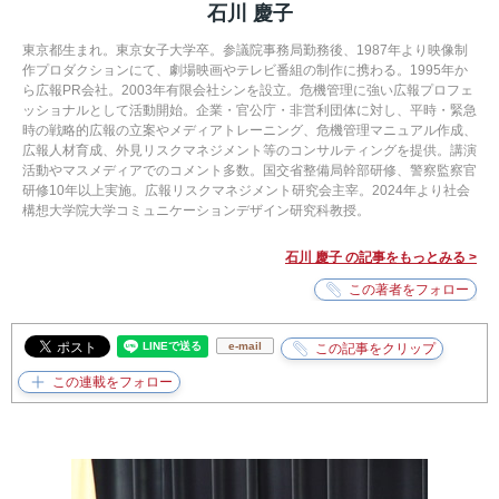
石川 慶子
東京都生まれ。東京女子大学卒。参議院事務局勤務後、1987年より映像制
作プロダクションにて、劇場映画やテレビ番組の制作に携わる。1995年か
ら広報PR会社。2003年有限会社シンを設立。危機管理に強い広報プロフェ
ッショナルとして活動開始。企業・官公庁・非営利団体に対し、平時・緊急
時の戦略的広報の立案やメディアトレーニング、危機管理マニュアル作成、
広報人材育成、外見リスクマネジメント等のコンサルティングを提供。講演
活動やマスメディアでのコメント多数。国交省整備局幹部研修、警察監察官
研修10年以上実施。広報リスクマネジメント研究会主宰。2024年より社会
構想大学院大学コミュニケーションデザイン研究科教授。
石川 慶子 の記事をもっとみる >
e-mail