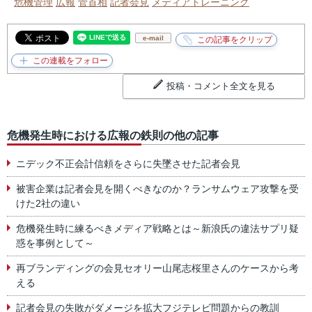
危機管理
広報
菅首相
記者会見
メディアトレーニング
e-mail
投稿・コメント全文を見る
危機発生時における広報の鉄則の他の記事
ニデック不正会計信頼をさらに失墜させた記者会見
被害企業は記者会見を開くべきなのか？ランサムウェア攻撃を受
けた2社の違い
危機発生時に練るべきメディア戦略とは～新浪氏の違法サプリ疑
惑を事例として～
再ブランディングの会見セオリー山尾志桜里さんのケースから考
える
記者会見の失敗がダメージを拡大フジテレビ問題からの教訓