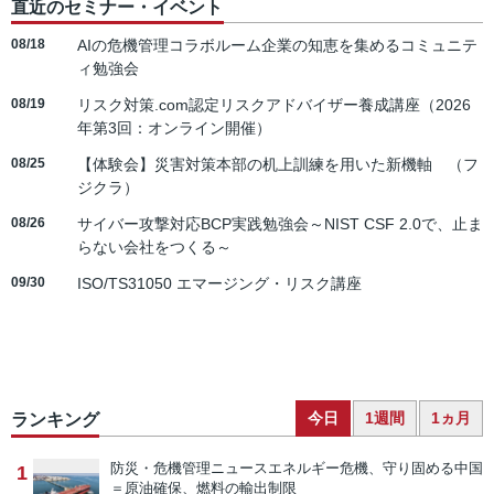
直近のセミナー・イベント
08/18
AIの危機管理コラボルーム企業の知恵を集めるコミュニテ
ィ勉強会
08/19
リスク対策.com認定リスクアドバイザー養成講座（2026
年第3回：オンライン開催）
08/25
【体験会】災害対策本部の机上訓練を用いた新機軸 （フ
ジクラ）
08/26
サイバー攻撃対応BCP実践勉強会～NIST CSF 2.0で、止ま
らない会社をつくる～
09/30
ISO/TS31050 エマージング・リスク講座
今日
1週間
1ヵ月
ランキング
防災・危機管理ニュース
エネルギー危機、守り固める中国
1
＝原油確保、燃料の輸出制限