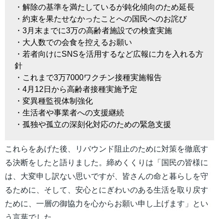
・解除の基準を満たしているが鈍化傾向のため延長
・約束を果たせなかったことへの国民へのお詫び
・3月末までに3万の高齢者施設での検査実施
・大人数での会食を控えるお願い
・若者向けにSNSを活用するなど広報に力を入れる方
針
・これまで3万7000ワクチン接種実施報告
・4月12日から高齢者接種実施予定
・変異種監視体制強化
・生活者や事業者への支援継続
・孤独や孤立の深刻化対応のための緊急支援
これらをあげた後、リバウンド阻止のために対策を徹底す
る決断をしたと語りました。締めくくりは「国民の皆様に
は、大変申し訳ない思いですが、皆さんの命と暮らしを守
るために、そして、安心とにぎわいのある生活を取り戻す
ために、一層の御協力を心からお願い申し上げます」とい
う言葉でした。