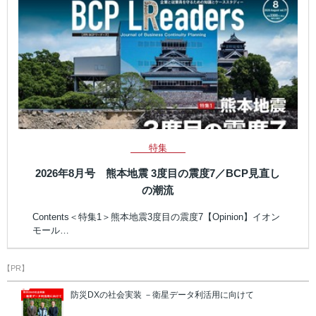
特集
2026年8月号 熊本地震 3度目の震度7／BCP見直し
の潮流
Contents＜特集1＞熊本地震3度目の震度7【Opinion】イオン
モール…
【PR】
防災DXの社会実装 －衛星データ利活用に向けて