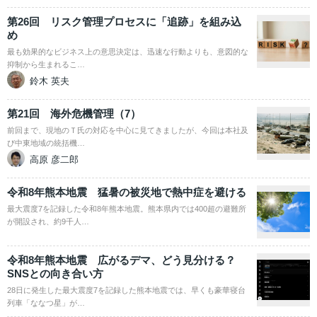
第26回 リスク管理プロセスに「追跡」を組み込
め
最も効果的なビジネス上の意思決定は、迅速な行動よりも、意図的な
抑制から生まれるこ…
鈴木 英夫
第21回 海外危機管理（7）
前回まで、現地のＴ氏の対応を中心に見てきましたが、今回は本社及
び中東地域の統括機…
高原 彦二郎
令和8年熊本地震 猛暑の被災地で熱中症を避ける
最大震度7を記録した令和8年熊本地震。熊本県内では400超の避難所
が開設され、約9千人…
令和8年熊本地震 広がるデマ、どう見分ける？
SNSとの向き合い方
28日に発生した最大震度7を記録した熊本地震では、早くも豪華寝台
列車「ななつ星」が…