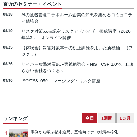
直近のセミナー・イベント
08/18
AIの危機管理コラボルーム企業の知恵を集めるコミュニテ
ィ勉強会
08/19
リスク対策.com認定リスクアドバイザー養成講座（2026
年第3回：オンライン開催）
08/25
【体験会】災害対策本部の机上訓練を用いた新機軸 （フ
ジクラ）
08/26
サイバー攻撃対応BCP実践勉強会～NIST CSF 2.0で、止ま
らない会社をつくる～
09/30
ISO/TS31050 エマージング・リスク講座
今日
1週間
1ヵ月
ランキング
事例から学ぶ
都水道局、五輪向けテロ対策本格化
1