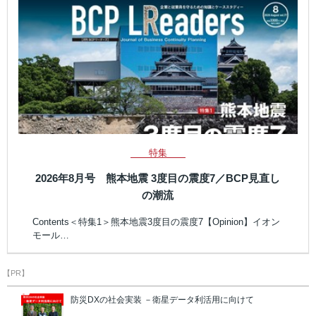
特集
2026年8月号 熊本地震 3度目の震度7／BCP見直し
の潮流
Contents＜特集1＞熊本地震3度目の震度7【Opinion】イオン
モール…
【PR】
防災DXの社会実装 －衛星データ利活用に向けて