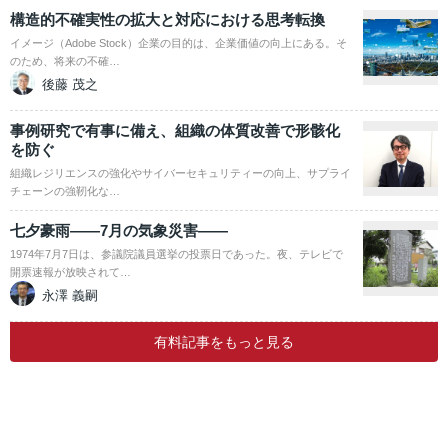
構造的不確実性の拡大と対応における思考転換
イメージ（Adobe Stock）企業の目的は、企業価値の向上にある。そ
のため、将来の不確…
後藤 茂之
事例研究で有事に備え、組織の体質改善で形骸化
を防ぐ
組織レジリエンスの強化やサイバーセキュリティーの向上、サプライ
チェーンの強靭化な…
七夕豪雨――7月の気象災害――
1974年7月7日は、参議院議員選挙の投票日であった。夜、テレビで
開票速報が放映されて…
永澤 義嗣
有料記事をもっと見る