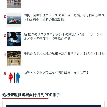
防災・危機管理ニュース
エネルギー危機、守り固める中国
2
＝原油確保、燃料の輸出制限
新 世界のリスクマネジメントの潮流
第22回 「ソーシャ
3
ルメディア依存症」で訴訟が多発
事例から学ぶ
組織の垣根を越えるリスクマネジメント活動
4
防災とピクトグラム
なぜ男性は青、女性は赤？
5
危機管理担当者向け月刊PDF冊子