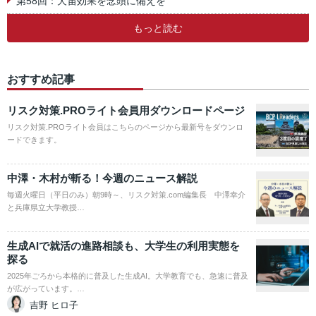
第58回：犬笛効果を念頭に備えを
もっと読む
おすすめ記事
リスク対策.PROライト会員用ダウンロードページ
リスク対策.PROライト会員はこちらのページから最新号をダウンロ
ードできます。
中澤・木村が斬る！今週のニュース解説
毎週火曜日（平日のみ）朝9時～、リスク対策.com編集長 中澤幸介
と兵庫県立大学教授…
生成AIで就活の進路相談も、大学生の利用実態を
探る
2025年ごろから本格的に普及した生成AI。大学教育でも、急速に普及
が広がっています。…
吉野 ヒロ子