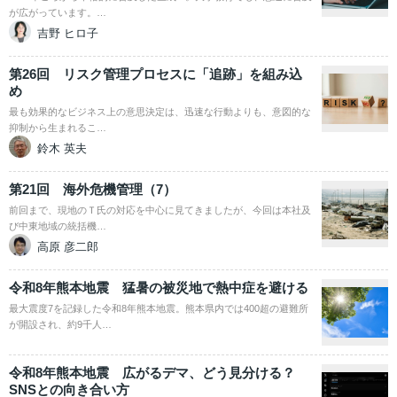
が広がっています。…
吉野 ヒロ子
第26回 リスク管理プロセスに「追跡」を組み込
め
最も効果的なビジネス上の意思決定は、迅速な行動よりも、意図的な
抑制から生まれるこ…
鈴木 英夫
第21回 海外危機管理（7）
前回まで、現地のＴ氏の対応を中心に見てきましたが、今回は本社及
び中東地域の統括機…
高原 彦二郎
令和8年熊本地震 猛暑の被災地で熱中症を避ける
最大震度7を記録した令和8年熊本地震。熊本県内では400超の避難所
が開設され、約9千人…
令和8年熊本地震 広がるデマ、どう見分ける？
SNSとの向き合い方