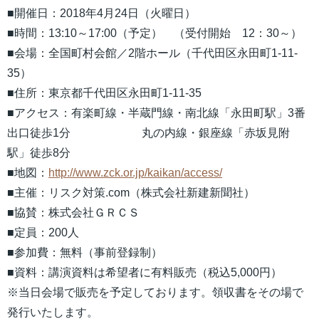
■開催日：2018年4月24日（火曜日）
■時間：13:10～17:00（予定） （受付開始 12：30～）
■会場：全国町村会館／2階ホール（千代田区永田町1-11-
35）
■住所：東京都千代田区永田町1-11-35
■アクセス：有楽町線・半蔵門線・南北線「永田町駅」3番
出口徒歩1分 丸の内線・銀座線「赤坂見附
駅」徒歩8分
■地図：
http://www.zck.or.jp/kaikan/access/
■主催：リスク対策.com（株式会社新建新聞社）
■協賛：株式会社ＧＲＣＳ
■定員：200人
■参加費：無料（事前登録制）
■資料：講演資料は希望者に有料販売（税込5,000円）
※当日会場で販売を予定しております。領収書をその場で
発行いたします。