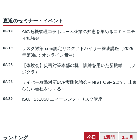
直近のセミナー・イベント
08/18
AIの危機管理コラボルーム企業の知恵を集めるコミュニテ
ィ勉強会
08/19
リスク対策.com認定リスクアドバイザー養成講座（2026
年第3回：オンライン開催）
08/25
【体験会】災害対策本部の机上訓練を用いた新機軸 （フ
ジクラ）
08/26
サイバー攻撃対応BCP実践勉強会～NIST CSF 2.0で、止ま
らない会社をつくる～
09/30
ISO/TS31050 エマージング・リスク講座
今日
1週間
1ヵ月
ランキング