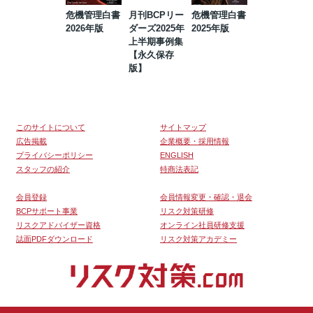
危機管理白書
月刊BCPリー
危機管理白書
2023年防災・
2026年版
ダーズ2025年
2025年版
BCP・リスク
上半期事例集
マネジメント
【永久保存
事例集【永久
版】
保存版】
このサイトについて
サイトマップ
広告掲載
企業概要・採用情報
プライバシーポリシー
ENGLISH
スタッフの紹介
特商法表記
会員登録
会員情報変更・確認・退会
BCPサポート事業
リスク対策研修
リスクアドバイザー資格
オンライン社員研修支援
誌面PDFダウンロード
リスク対策アカデミー