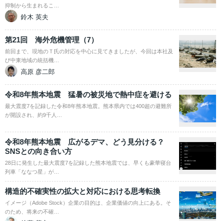
抑制から生まれるこ…
鈴木 英夫
第21回 海外危機管理（7）
前回まで、現地のＴ氏の対応を中心に見てきましたが、今回は本社及
び中東地域の統括機…
高原 彦二郎
令和8年熊本地震 猛暑の被災地で熱中症を避ける
最大震度7を記録した令和8年熊本地震。熊本県内では400超の避難所
が開設され、約9千人…
令和8年熊本地震 広がるデマ、どう見分ける？
SNSとの向き合い方
28日に発生した最大震度7を記録した熊本地震では、早くも豪華寝台
列車「ななつ星」が…
構造的不確実性の拡大と対応における思考転換
イメージ（Adobe Stock）企業の目的は、企業価値の向上にある。そ
のため、将来の不確…