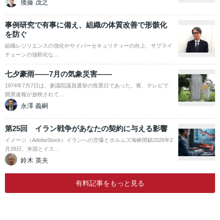
後藤 茂之
事例研究で有事に備え、組織の体質改善で形骸化
を防ぐ
組織レジリエンスの強化やサイバーセキュリティーの向上、サプライ
チェーンの強靭化な…
七夕豪雨――7月の気象災害――
1974年7月7日は、参議院議員選挙の投票日であった。夜、テレビで
開票速報が放映されて…
永澤 義嗣
第25回 イラン戦争があなたの契約に与える影響
イメージ（AdobeStock）イランへの空爆とホルムズ海峡閉鎖2026年2
月28日、米国とイス…
鈴木 英夫
有料記事をもっと見る