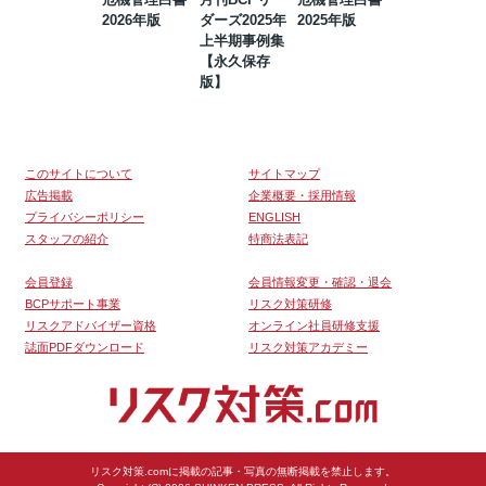
2026年版
ダーズ2025年
2025年版
BCP・リスク
上半期事例集
マネジメント
【永久保存
事例集【永久
版】
保存版】
このサイトについて
サイトマップ
広告掲載
企業概要・採用情報
プライバシーポリシー
ENGLISH
スタッフの紹介
特商法表記
会員登録
会員情報変更・確認・退会
BCPサポート事業
リスク対策研修
リスクアドバイザー資格
オンライン社員研修支援
誌面PDFダウンロード
リスク対策アカデミー
リスク対策.comに掲載の記事・写真の無断掲載を禁止します。