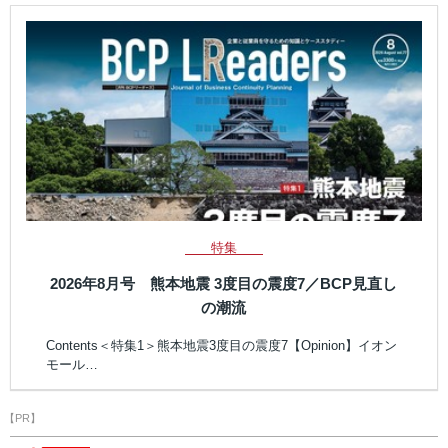
特集
2026年8月号 熊本地震 3度目の震度7／BCP見直し
の潮流
Contents＜特集1＞熊本地震3度目の震度7【Opinion】イオン
モール…
【PR】