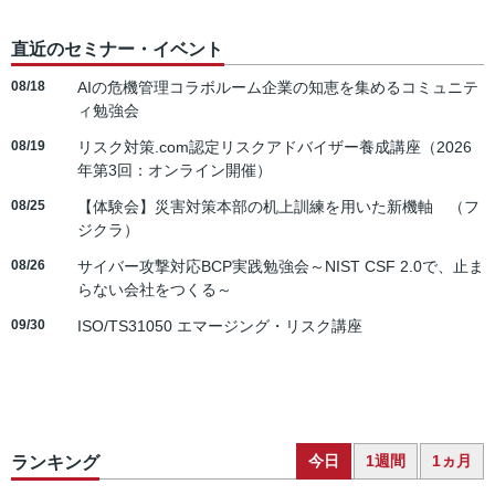
直近のセミナー・イベント
08/18
AIの危機管理コラボルーム企業の知恵を集めるコミュニテ
ィ勉強会
08/19
リスク対策.com認定リスクアドバイザー養成講座（2026
年第3回：オンライン開催）
08/25
【体験会】災害対策本部の机上訓練を用いた新機軸 （フ
ジクラ）
08/26
サイバー攻撃対応BCP実践勉強会～NIST CSF 2.0で、止ま
らない会社をつくる～
09/30
ISO/TS31050 エマージング・リスク講座
今日
1週間
1ヵ月
ランキング