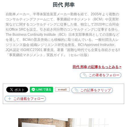
田代 邦幸
自動車メーカー、半導体製造装置メーカー勤務を経て、2005年より複数の
コンサルティングファームにて、事業継続マネジメント（BCM）や災害対
策などに関するコンサルティングに従事した後、独立して2020年に合同会
社Office SRCを設立。引き続き同分野のコンサルティングに従事する傍ら、
The Business Continuity Institute（BCI）日本支部事務局としての活動など
を通して、BCMの普及啓発にも積極的に取り組んでいる。一般社団法人レ
ジリエンス協会 組織レジリエンス研究会座長。BCI Approved Instructor。
JQA 認定 ISO/IEC27001 審査員。著書『困難な時代でも企業を存続させる!!
「事業継続マネジメント」実践ガイド』（セルバ出版）
田代 邦幸 の記事をもっとみる >
e-mail