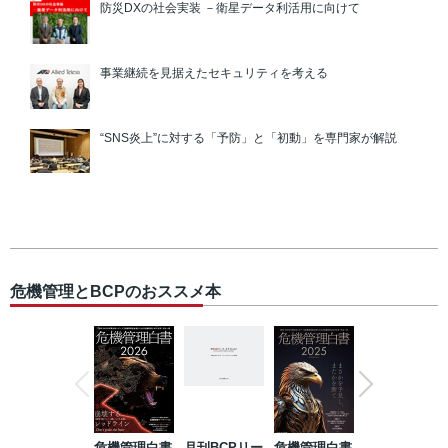
防災DXの社会実装 －衛星データ利活用に向けて
事業継続を見据えたセキュリティを考える
“SNS炎上”に対する「予防」と「初動」を専門家が解説
危機管理とBCPのおススメ本
危機管理白書
月刊BCPリー
危機管理白書
2023年防災・